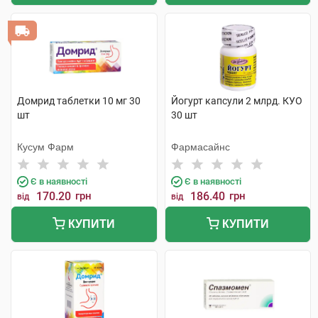
Домрид таблетки 10 мг 30
Йогурт капсули 2 млрд. КУО
шт
30 шт
Кусум Фарм
Фармасайнс
Є в наявності
Є в наявності
170.20
грн
186.40
грн
від
від
КУПИТИ
КУПИТИ