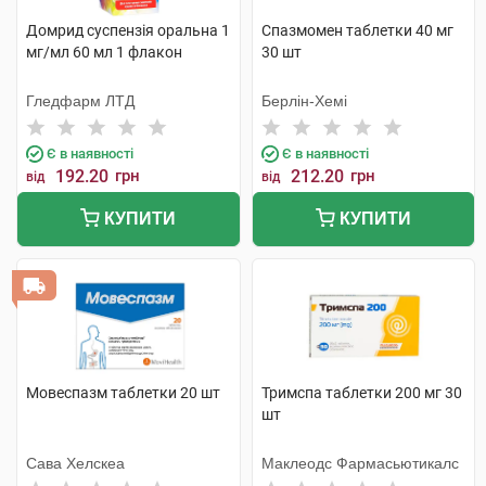
Домрид суспензія оральна 1
Спазмомен таблетки 40 мг
мг/мл 60 мл 1 флакон
30 шт
Гледфарм ЛТД
Берлін-Хемі
Є в наявності
Є в наявності
192.20
грн
212.20
грн
від
від
КУПИТИ
КУПИТИ
Мовеспазм таблетки 20 шт
Тримспа таблетки 200 мг 30
шт
Сава Хелскеа
Маклеодс Фармасьютикалс