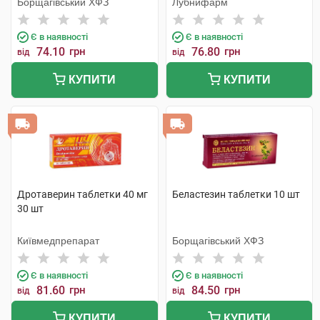
Борщагівський ХФЗ
Лубнифарм
Є в наявності
Є в наявності
74.10
грн
76.80
грн
від
від
КУПИТИ
КУПИТИ
Дротаверин таблетки 40 мг
Беластезин таблетки 10 шт
30 шт
Київмедпрепарат
Борщагівський ХФЗ
Є в наявності
Є в наявності
81.60
грн
84.50
грн
від
від
КУПИТИ
КУПИТИ