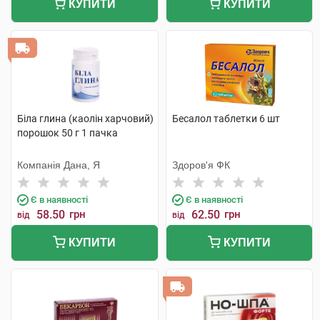
КУПИТИ
КУПИТИ
Біла глина (каолін харчовий)
Бесалол таблетки 6 шт
порошок 50 г 1 пачка
Компанія Дана, Я
Здоров'я ФК
Є в наявності
Є в наявності
58.50
грн
62.50
грн
від
від
КУПИТИ
КУПИТИ