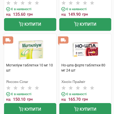
Є в наявності
Є в наявності
135.60
грн
149.90
грн
від
від
КУПИТИ
КУПИТИ
Мотиліум таблетки 10 мг 10
Но-шпа форте таблетки 80
шт
мг 24 шт
Янссен-Сілаг
Хіноїн Прайвіт
Є в наявності
Є в наявності
150.10
грн
165.70
грн
від
від
КУПИТИ
КУПИТИ