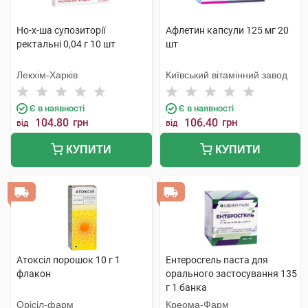
Но-х-ша супозиторії
Афлетин капсули 125 мг 20
ректальні 0,04 г 10 шт
шт
Лекхім-Харків
Київський вітамінний завод
Є в наявності
Є в наявності
104.80
грн
106.40
грн
від
від
КУПИТИ
КУПИТИ
Атоксіл порошок 10 г 1
Ентеросгель паста для
флакон
орального застосування 135
г 1 банка
Орісіл-фарм
Креома-Фарм