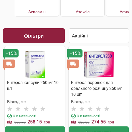
Аспазмін
Атоксіл
Афлет
Фільтри
−15%
−15%
Ентерол капсули 250 мг 10
Ентерол порошок для
шт
орального розчину 250 мг
10 шт
Біокодекс
Біокодекс
Є в наявності
Є в наявності
258.15
274.55
грн
грн
від
303.70
від
323.00