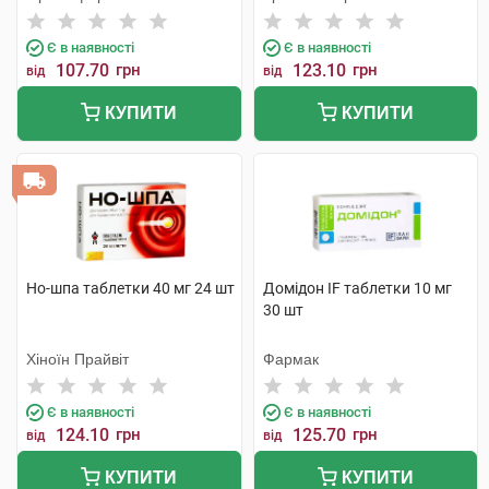
Є в наявності
Є в наявності
107.70
грн
123.10
грн
від
від
КУПИТИ
КУПИТИ
Но-шпа таблетки 40 мг 24 шт
Домідон IF таблетки 10 мг
30 шт
Хіноїн Прайвіт
Фармак
Є в наявності
Є в наявності
124.10
грн
125.70
грн
від
від
КУПИТИ
КУПИТИ