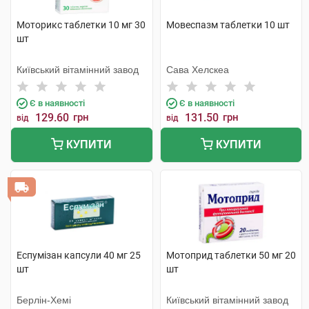
Моторикс таблетки 10 мг 30
Мовеспазм таблетки 10 шт
шт
Київський вітамінний завод
Сава Хелскеа
Є в наявності
Є в наявності
129.60
грн
131.50
грн
від
від
КУПИТИ
КУПИТИ
Еспумізан капсули 40 мг 25
Мотоприд таблетки 50 мг 20
шт
шт
Берлін-Хемі
Київський вітамінний завод