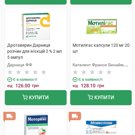
Дротаверин Дарниця
Мотилігас капсули 120 мг 20
розчин для ін'єкцій 2 % 2 мл
шт
5 ампул
Дарниця ФФ
Каталент Франсе Бенайм
СА
Є в наявності
Є в наявності
126.00
грн
128.10
грн
від
від
КУПИТИ
КУПИТИ