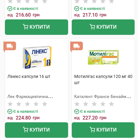
Є в наявності
Є в наявності
216.60
грн
217.10
грн
від
від
КУПИТИ
КУПИТИ
Лінекс капсули 16 шт
Мотилігас капсули 120 мг 40
шт
Лек Фармацевтична
Каталент Франсе Бенайм
компанія
СА
Є в наявності
Є в наявності
224.80
грн
227.20
грн
від
від
КУПИТИ
КУПИТИ