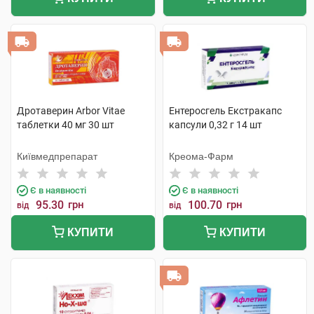
Дротаверин Arbor Vitae
Ентеросгель Екстракапс
таблетки 40 мг 30 шт
капсули 0,32 г 14 шт
Київмедпрепарат
Креома-Фарм
Є в наявності
Є в наявності
95.30
грн
100.70
грн
від
від
КУПИТИ
КУПИТИ