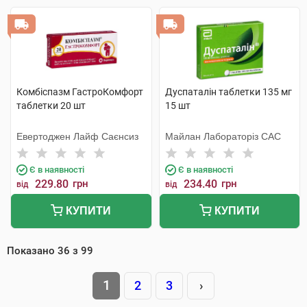
Комбіспазм ГастроКомфорт
Дуспаталін таблетки 135 мг
таблетки 20 шт
15 шт
Евертоджен Лайф Саєнсиз
Майлан Лабораторіз САС
Є в наявності
Є в наявності
229.80
грн
234.40
грн
від
від
КУПИТИ
КУПИТИ
Показано
36
з
99
1
2
3
›