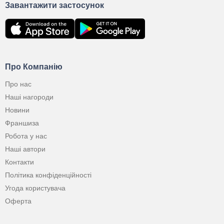
Завантажити застосунок
Про Компанію
Про нас
Наші нагороди
Новини
Франшиза
Робота у нас
Наші автори
Контакти
Політика конфіденційності
Угода користувача
Оферта