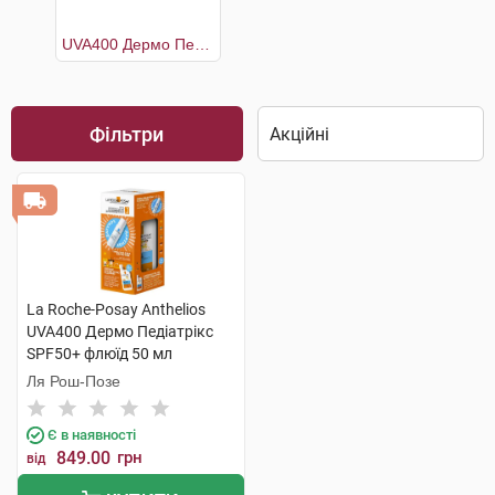
UVA400 Дермо Педіатрікс SPF50+ флюїд 50 мл +Термальна вода 50 мл
Фільтри
La Roche-Posay Anthelios
UVA400 Дермо Педіатрікс
SPF50+ флюїд 50 мл
+Термальна вода 50 мл 1
Ля Рош-Позе
набір
Є в наявності
849.00
грн
від