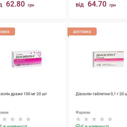
62.80
64.70
д
від
грн
грн
КУПИТИ
КУПИТИ
тавка
доставка
золін драже 100 мг 20 шт
Діазолін таблетки 0,1 г 20 
рмак
Фармак
Є в наявності
Є в наявності