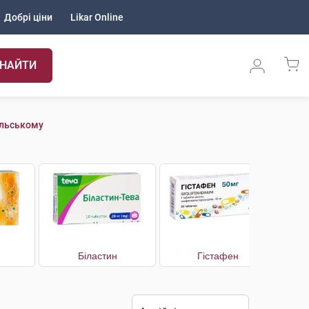
Добрі ціни
Likar Online
НАЙТИ
ільському
Біластин
Гістафен