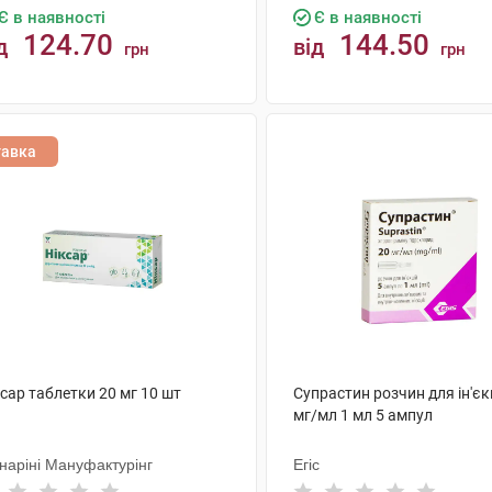
Є в наявності
Є в наявності
124.70
144.50
д
від
грн
грн
КУПИТИ
КУПИТИ
тавка
сар таблетки 20 мг 10 шт
Супрастин розчин для ін'єк
мг/мл 1 мл 5 ампул
наріні Мануфактурінг
Егіс