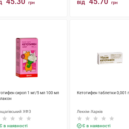
45.30
45.70
д
від
грн
грн
КУПИТИ
КУПИТИ
тотифен сироп 1 мг/5 мл 100 мл
Кетотифен таблетки 0,001 г
флакон
рщагівський ХФЗ
Лекхім-Харків
Є в наявності
Є в наявності