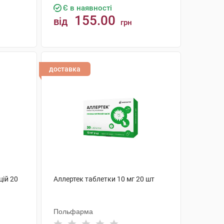
Є в наявності
155.00
від
грн
КУПИТИ
доставка
цій 20
Аллертек таблетки 10 мг 20 шт
Польфарма