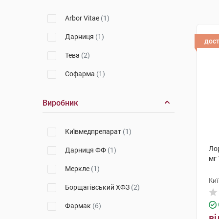
Arbor Vitae
(1)
Дарниця
(1)
дос
Тева
(2)
Софарма
(1)
Виробник
Київмедпрепарат
(1)
Лор
Дарниця ФФ
(1)
мг 
Меркле
(1)
Ки
Борщагівський ХФЗ
(2)
Фармак
(6)
ві