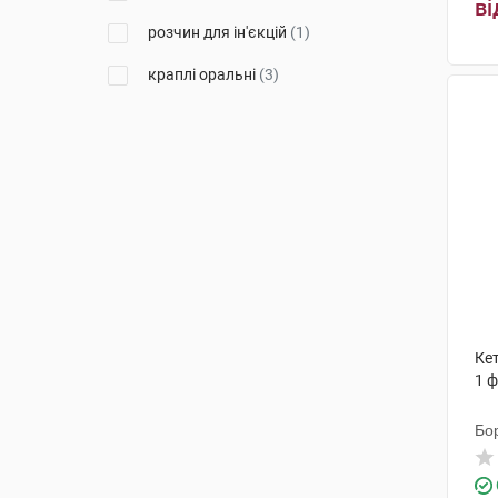
ві
Санофі Вінтроп Індастріа
(1)
розчин для ін'єкцій
(1)
ОлайнФарм
(4)
краплі оральні
(3)
Сперко Україна
(1)
Ноукор Хелс С.А.
(1)
Байєр Біттерфельд
(1)
Халеон КХ С.а.р.л.
(1)
Фламінго Фармасьютикалс
(1)
Менаріні Меньюфекчуринг
(1)
Ке
1 
Бо