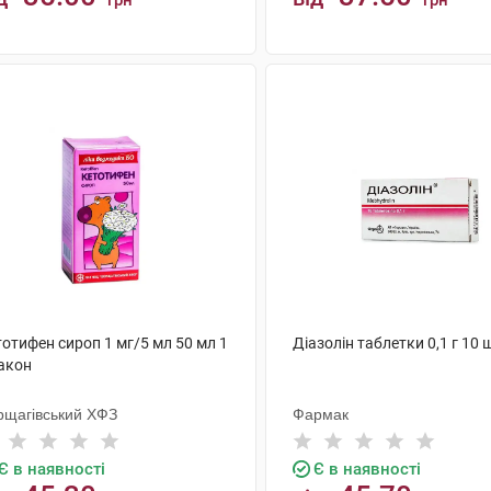
грн
грн
КУПИТИ
КУПИТИ
отифен сироп 1 мг/5 мл 50 мл 1
Діазолін таблетки 0,1 г 10 
акон
рщагівський ХФЗ
Фармак
Є в наявності
Є в наявності