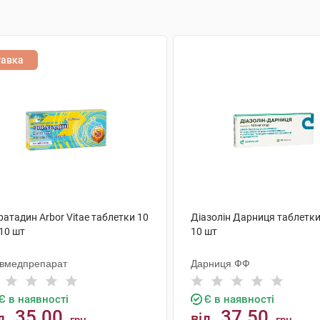
тавка
атадин Arbor Vitae таблетки 10
Діазолін Дарниця таблетки
10 шт
10 шт
ївмедпрепарат
Дарниця ФФ
Є в наявності
Є в наявності
35.00
37.50
д
від