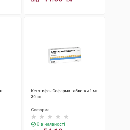
грн
КУПИТИ
шт
Кетотифен Софарма таблетки 1 мг
30 шт
Софарма
Є в наявності