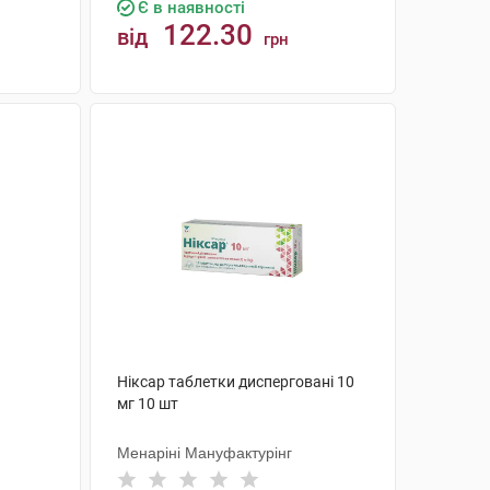
Є в наявності
122.30
від
грн
КУПИТИ
Ніксар таблетки дисперговані 10
мг 10 шт
Менаріні Мануфактурінг