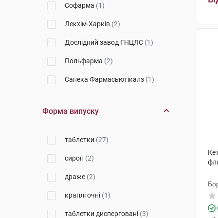
Софарма
(1)
Лекхім-Харків
(2)
Дослідний завод ГНЦЛС
(1)
Польфарма
(2)
Санека Фармасьютікалз
(1)
Салютас Фарма
(1)
Форма випуску
Егіс
(2)
СмітКляйн Бічем
(1)
таблетки
(27)
Кет
Менаріні Мануфактурінг
(3)
сироп
(2)
фл
АВС Фармачеутічі
(1)
драже
(2)
Бо
Фарма Вернігероде
(1)
краплі очні
(1)
Д-р Редді'с Лабораторіс
(1)
таблетки дисперговані
(3)