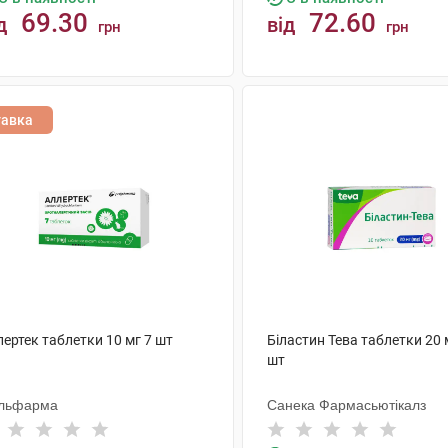
69.30
72.60
д
від
грн
грн
КУПИТИ
КУПИТИ
тавка
ертек таблетки 10 мг 7 шт
Біластин Тева таблетки 20 
шт
льфарма
Санека Фармасьютікалз