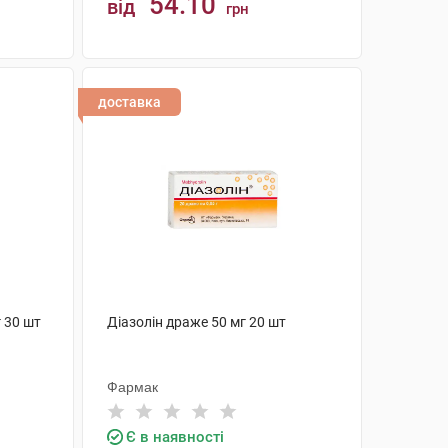
54.10
від
грн
КУПИТИ
доставка
 30 шт
Діазолін драже 50 мг 20 шт
Фармак
Є в наявності