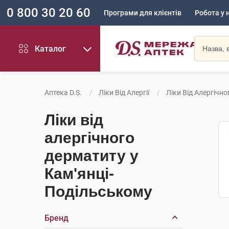
0 800 30 20 60
Програми для клієнтів
Робота у 
Каталог
Аптека D.S.
Ліки Від Алергії
Ліки Від Алергічн
Ліки від
алергічного
дерматиту у
Кам'янці-
Подільському
Бренд