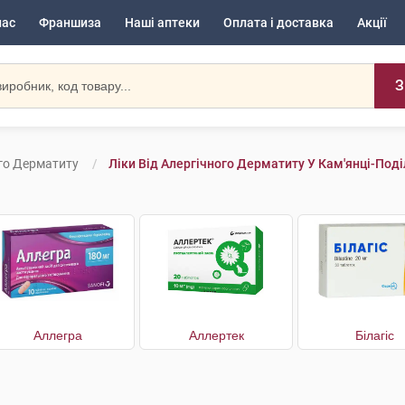
нас
Франшиза
Наші аптеки
Оплата і доставка
Акції
З
ого Дерматиту
Ліки Від Алергічного Дерматиту У Кам'янці-Под
Аллегра
Аллертек
Білагіс