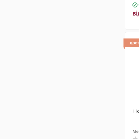
ві
дос
Нік
Ме