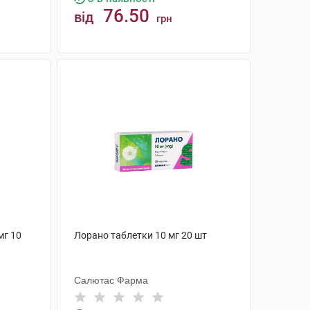
76.50
від
грн
КУПИТИ
мг 10
Лорано таблетки 10 мг 20 шт
Салютас Фарма