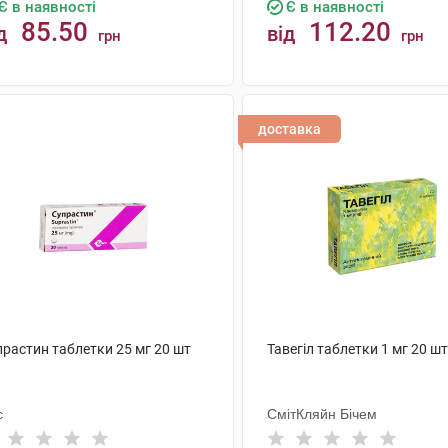
Є в наявності
Є в наявності
85.50
112.20
д
від
грн
грн
КУПИТИ
КУПИТИ
доставка
прастин таблетки 25 мг 20 шт
Тавегіл таблетки 1 мг 20 шт
с
СмітКляйн Бічем