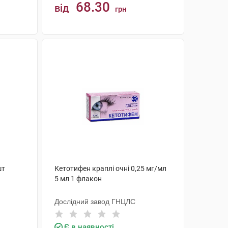
68.30
від
грн
КУПИТИ
шт
Кетотифен краплі очні 0,25 мг/мл
5 мл 1 флакон
Дослідний завод ГНЦЛС
Є в наявності