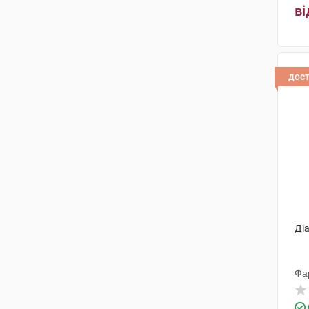
ві
дос
Діа
Фа