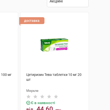
доставка
 100 мг
Цетиризин Тева таблетки 10 мг 20
шт
Меркле
Є в наявності
44.60
від