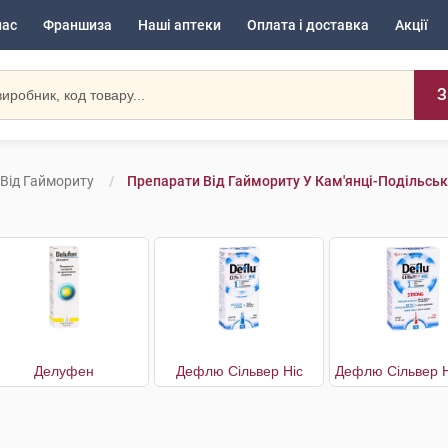
нас
Франшиза
Наші аптеки
Оплата і доставка
Акції
З
Від Гаймориту
Препарати Від Гаймориту У Кам'янці-Подільсь
Делуфен
Дефлю Сільвер Ніс