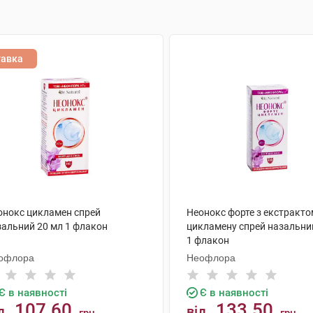
тавка
онокс цикламен спрей
Неонокс форте з екстракто
зальний 20 мл 1 флакон
цикламену спрей назальни
1 флакон
офлора
Неофлора
Є в наявності
Є в наявності
107.60
133.50
д
від