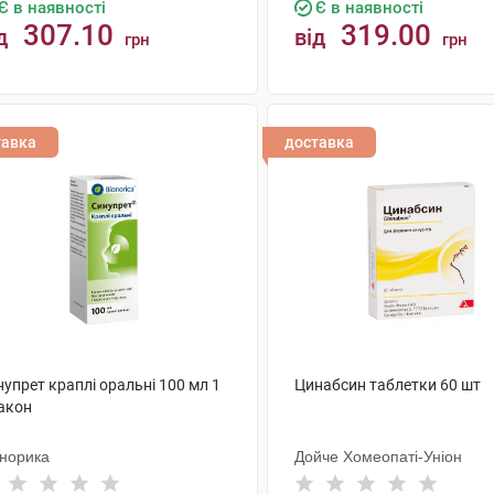
Є в наявності
Є в наявності
307.10
319.00
д
від
грн
грн
КУПИТИ
КУПИТИ
тавка
доставка
упрет краплі оральні 100 мл 1
Цинабсин таблетки 60 шт
акон
онорика
Дойче Хомеопаті-Уніон