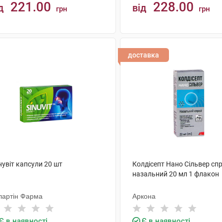
221.00
228.00
д
від
грн
грн
КУПИТИ
КУПИТИ
доставка
увіт капсули 20 шт
Колдісепт Нано Сільвер сп
назальний 20 мл 1 флакон
лартін Фарма
Аркона
Є в наявності
Є в наявності