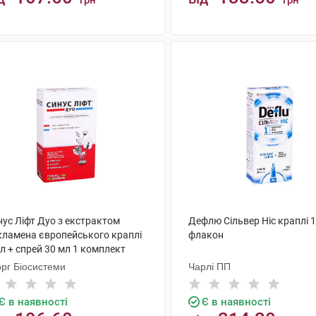
грн
грн
КУПИТИ
КУПИТИ
нус Ліфт Дуо з екстрактом
Дефлю Сільвер Ніс краплі 1
кламена європейського краплі
флакон
л + спрей 30 мл 1 комплект
орг Біосистеми
Чарлі ПП
Є в наявності
Є в наявності