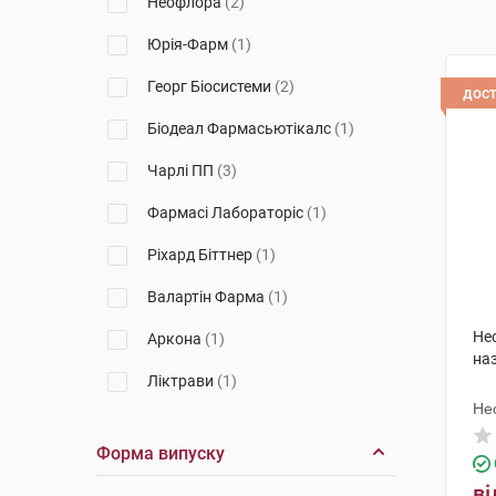
Неофлора
(2)
Юрія-Фарм
(1)
Георг Біосистеми
(2)
дос
Біодеал Фармасьютікалс
(1)
Чарлі ПП
(3)
Фармасі Лабораторіс
(1)
Ріхард Біттнер
(1)
Валартін Фарма
(1)
Не
Аркона
(1)
на
Ліктрави
(1)
Не
Норд Фарм
(2)
Форма випуску
Др. Густав Кляйн
(1)
ві