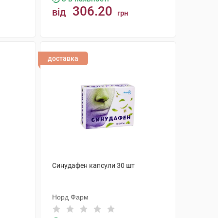
306.20
від
грн
КУПИТИ
доставка
Синудафен капсули 30 шт
Норд Фарм