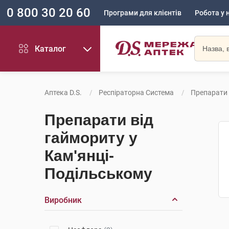
0 800 30 20 60
Програми для клієнтів
Робота у 
Каталог
Аптека D.S.
Респіраторна Система
Препарати 
Препарати від
гаймориту у
Кам'янці-
Подільському
Виробник