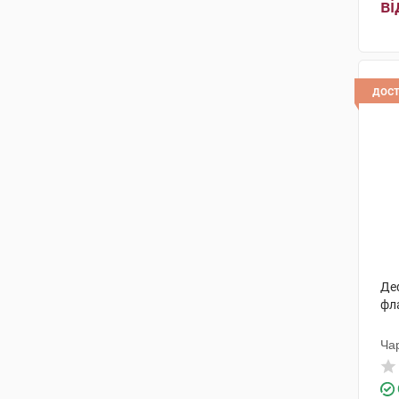
ві
дос
Деф
фл
Ча