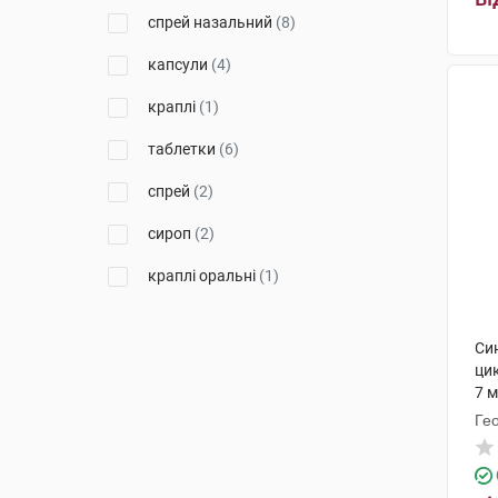
Біонорика
(5)
спрей назальний
(8)
Дойче Хомеопаті-Уніон
(1)
капсули
(4)
Фарма Лайн
(1)
краплі
(1)
Біологіше Хайльміттель Хеель
таблетки
(6)
(1)
спрей
(2)
сироп
(2)
краплі оральні
(1)
Си
ци
7 м
Ге