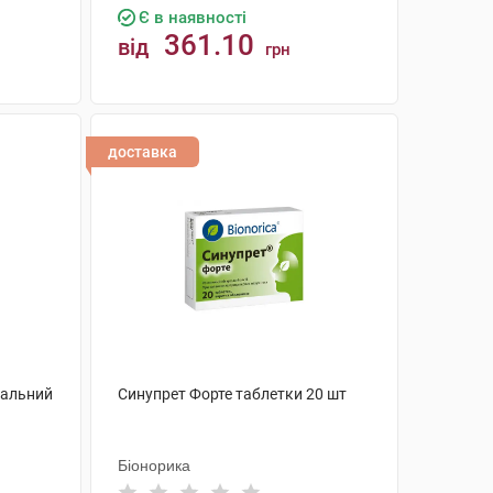
Є в наявності
361.10
від
грн
КУПИТИ
доставка
зальний
Синупрет Форте таблетки 20 шт
Біонорика