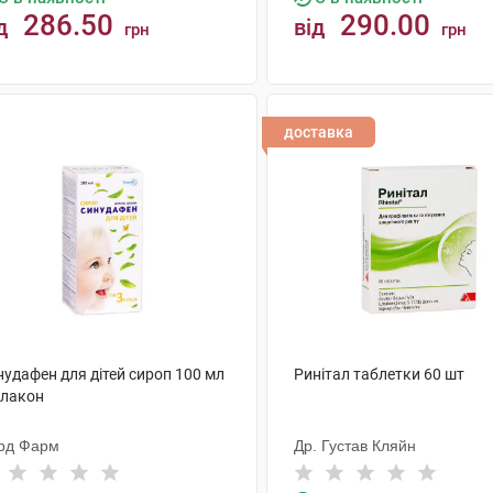
286.50
290.00
д
від
грн
грн
КУПИТИ
КУПИТИ
доставка
нудафен для дітей сироп 100 мл
Ринітал таблетки 60 шт
флакон
рд Фарм
Др. Густав Кляйн