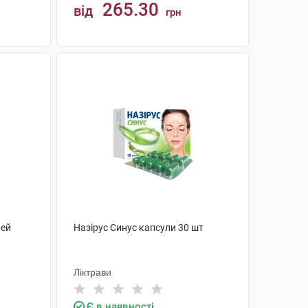
265.30
від
грн
КУПИТИ
рей
Назірус Синус капсули 30 шт
Ліктрави
Є в наявності