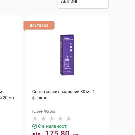
доставка
м
Снотті спрей назальний 30 мл 1
й 20 мл
флакон
Юрія-Фарм
Є в наявності
175.80
від