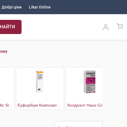
Добрі ціни
Likar Online
НАЙТИ
кому
Дефлю Сільвер Ніс Strong
Еуфорбіум Композитум Назентропфен С
Колдісепт Нано Сільвер