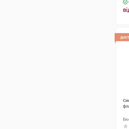
ві
дос
Син
фл
Бі