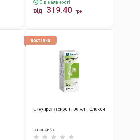
Є в наявності
319.40
від
грн
КУПИТИ
доставка
Синупрет Н сироп 100 мл 1 флакон
Біонорика