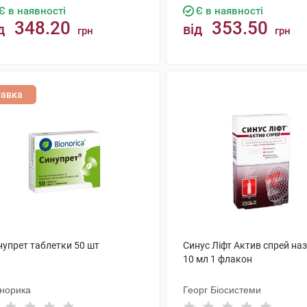
Є в наявності
Є в наявності
348.20
353.50
д
від
грн
грн
КУПИТИ
КУПИТИ
тавка
нупрет таблетки 50 шт
Синус Ліфт Актив спрей на
10 мл 1 флакон
онорика
Георг Біосистеми