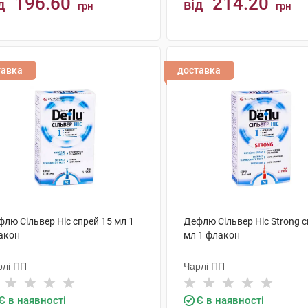
196.60
214.20
д
від
грн
грн
КУПИТИ
КУПИТИ
тавка
доставка
лю Сільвер Ніс спрей 15 мл 1
Дефлю Сільвер Ніс Strong с
акон
мл 1 флакон
рлі ПП
Чарлі ПП
Є в наявності
Є в наявності