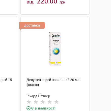
220.00
від
грн
КУПИТИ
доставка
прей 15
Делуфен спрей назальний 20 мл 1
флакон
Ріхард Біттнер
Є в наявності