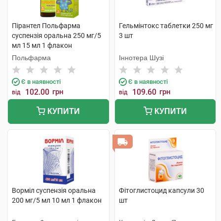
Пірантел Польфарма
Гельмінтокс таблетки 250 мг
суспензія оральна 250 мг/5
3 шт
мл 15 мл 1 флакон
Польфарма
Іннотера Шузі
Є в наявності
Є в наявності
102.00
грн
109.60
грн
від
від
КУПИТИ
КУПИТИ
Ворміл суспензія оральна
Фітоглистоцид капсули 30
200 мг/5 мл 10 мл 1 флакон
шт