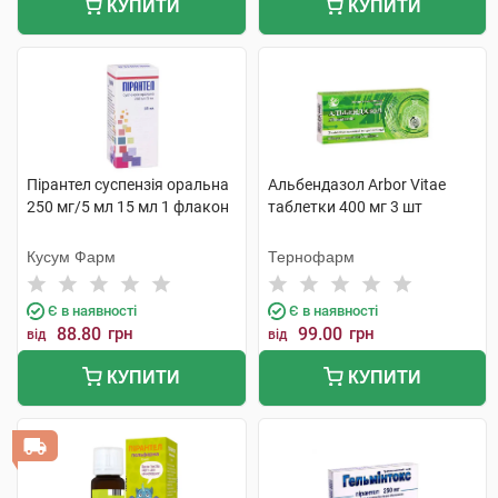
КУПИТИ
КУПИТИ
Пірантел суспензія оральна
Альбендазол Arbor Vitae
250 мг/5 мл 15 мл 1 флакон
таблетки 400 мг 3 шт
Кусум Фарм
Тернофарм
Є в наявності
Є в наявності
88.80
грн
99.00
грн
від
від
КУПИТИ
КУПИТИ