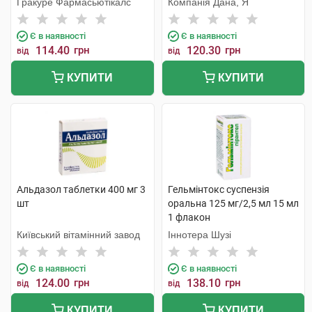
Гракуре Фармасьютікалс
Компанія Дана, Я
Є в наявності
Є в наявності
114.40
грн
120.30
грн
від
від
КУПИТИ
КУПИТИ
Альдазол таблетки 400 мг 3
Гельмінтокс суспензія
шт
оральна 125 мг/2,5 мл 15 мл
1 флакон
Київський вітамінний завод
Іннотера Шузі
Є в наявності
Є в наявності
124.00
грн
138.10
грн
від
від
КУПИТИ
КУПИТИ