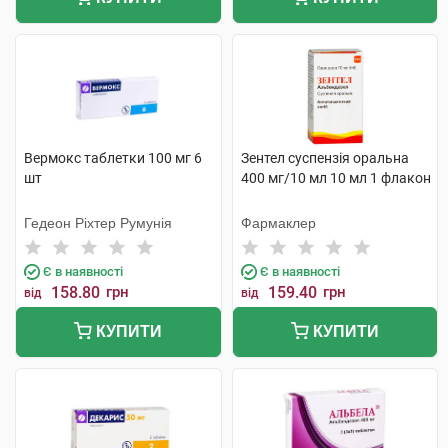
Вермокс таблетки 100 мг 6
Зентел суспензія оральна
шт
400 мг/10 мл 10 мл 1 флакон
Гедеон Ріхтер Румунія
Фармаклер
Є в наявності
Є в наявності
158.80
грн
159.40
грн
від
від
КУПИТИ
КУПИТИ