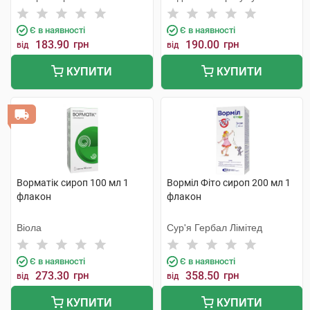
Пріват
Є в наявності
Є в наявності
183.90
грн
190.00
грн
від
від
КУПИТИ
КУПИТИ
Ворматік сироп 100 мл 1
Ворміл Фіто сироп 200 мл 1
флакон
флакон
Віола
Сур'я Гербал Лімітед
Є в наявності
Є в наявності
273.30
грн
358.50
грн
від
від
КУПИТИ
КУПИТИ