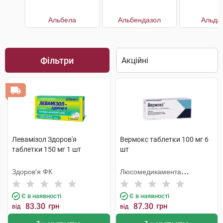
Альбела
Альбендазол
Альда
Фільтри
Левамізол Здоров'я
Вермокс таблетки 100 мг 6
таблетки 150 мг 1 шт
шт
Здоров'я ФК
Люсомедикамента
Сосьєдаде Текніка
Фармацеутика
Є в наявності
Є в наявності
83.30
грн
87.30
грн
від
від