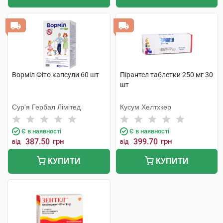
Ворміл Фіто капсули 60 шт
Пірантел таблетки 250 мг 30
шт
Сур'я Гербал Лімітед
Кусум Хелтхкер
Є в наявності
Є в наявності
387.50
грн
399.70
грн
від
від
КУПИТИ
КУПИТИ