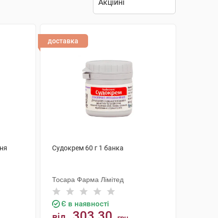
доставка
ння
Судокрем 60 г 1 банка
Тосара Фарма Лімітед
Є в наявності
303.30
від