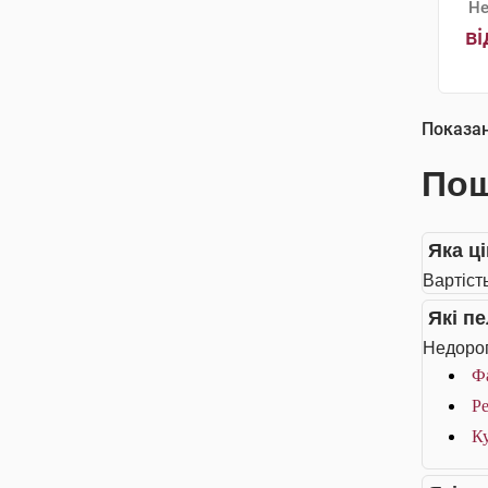
Не
ві
Показа
Пош
Яка ц
Вартіст
Які п
Недорог
Фа
Ре
Ку