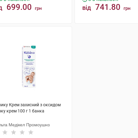
699.00
741.80
д
від
грн
грн
КУПИТИ
КУПИТИ
чику Крем захисний з оксидом
ку крем 100 г 1 банка
льта Медікел Промоушнз