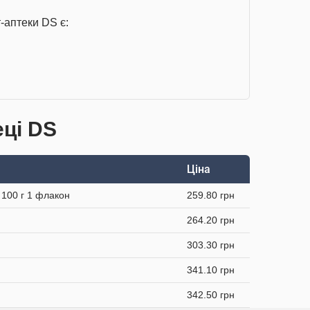
-аптеки DS є:
ці DS
Ціна
 100 г 1 флакон
259.80 грн
264.20 грн
303.30 грн
341.10 грн
342.50 грн