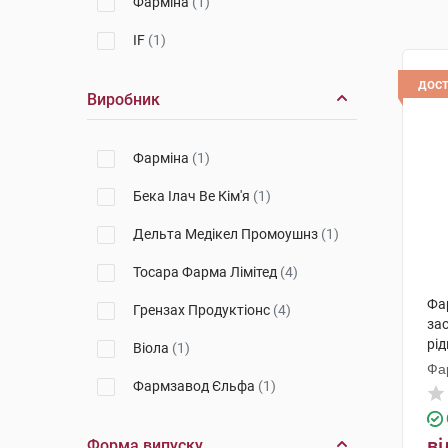
Фарміна
(1)
IF
(1)
дос
Виробник
Фарміна
(1)
Бека Ілач Ве Кім'я
(1)
Дельта Медікел Промоушнз
(1)
Тосара Фарма Лімітед
(4)
Фар
Грензах Продуктіонс
(4)
зас
рід
Віола
(1)
Фа
Фармзавод Єльфа
(1)
ві
Форма випуску