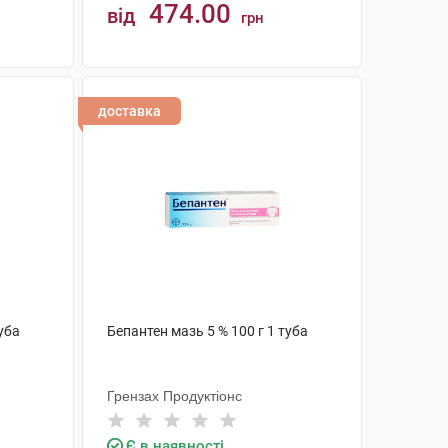
474.00
від
грн
КУПИТИ
доставка
уба
Бепантен мазь 5 % 100 г 1 туба
Грензах Продуктіонс
Є в наявності