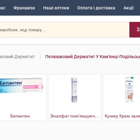
нас
Франшиза
Наші аптеки
Оплата і доставка
Акції
З
ковий Дерматит
Пелюшковий Дерматит У Кам'янці-Подільсь
Бепантен
Зіналфат пом'якшуючий відновлюючий крем