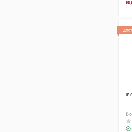
ві
дос
IF 
Ві