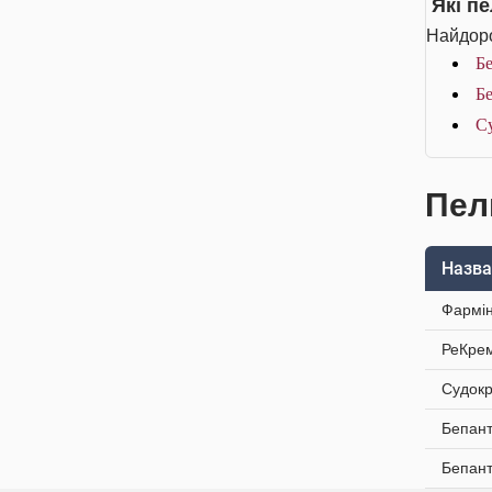
Які п
Найдоро
Бе
Бе
Су
Пел
Назва
Фармін
РеКрем
Судокр
Бепант
Бепант