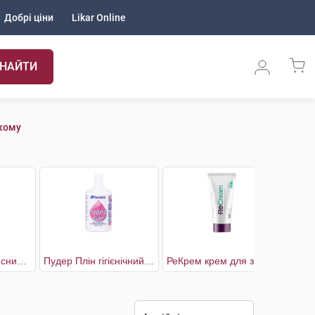
Добрі ціни
Likar Online
НАЙТИ
кому
Кучику Крем захисний з оксидом цинку
Пудер Плін гігієнічний засіб дерматологічна суспензія рідка пудра
РеКрем крем для запобігання попрілості