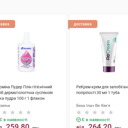
тавка
доставка
міна Пудер Плін гігієнічний
РеКрем крем для запобіга
іб дерматологічна суспензія
попрілості 30 мл 1 туба
ка пудра 100 г 1 флакон
рміна
Бека Ілач Ве Кім'я
Є в наявності
Є в наявності
259.80
264.20
д
від