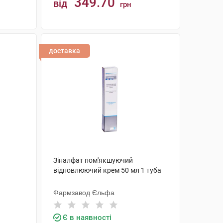
349.70
від
грн
КУПИТИ
доставка
Зіналфат пом'якшуючий
відновлюючий крем 50 мл 1 туба
Фармзавод Єльфа
Є в наявності