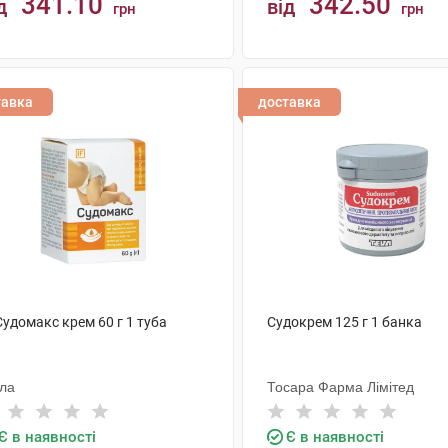
341.10
342.50
д
від
грн
грн
КУПИТИ
КУПИТИ
тавка
доставка
Судомакс крем 60 г 1 туба
Судокрем 125 г 1 банка
ола
Тосара Фарма Лімітед
Є в наявності
Є в наявності