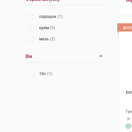
порошок
(1)
дос
крем
(9)
мазь
(2)
Вік
18+
(1)
Беп
Гр