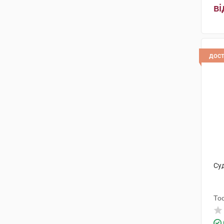
ві
дос
Су
То