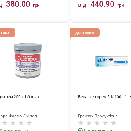
380.00
440.90
д
від
грн
грн
КУПИТИ
КУПИТИ
тавка
доставка
докрем 250 г 1 банка
Бепантен крем 5 % 100 г 1 т
сара Фарма Лімітед
Грензах Продуктіонс
Є в наявності
Є в наявності