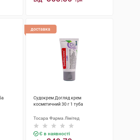
грн
КУПИТИ
доставка
ба
Судокрем Догляд крем
косметичний 30 г 1 туба
Тосара Фарма Лімітед
Є в наявності