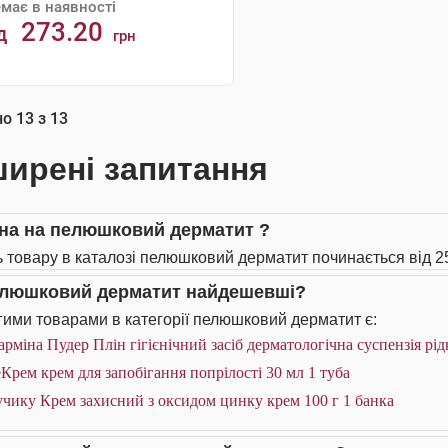
має в наявності
273.20
д
грн
АНАЛОГИ
но
13
з
13
ирені запитання
іна на пелюшковий дерматит ?
ь товару в каталозі пелюшковий дерматит починається від 25
елюшковий дерматит найдешевші?
ими товарами в категорії пелюшковий дерматит є:
рміна Пудер Плін гігієнічний засіб дерматологічна суспензія рід
Крем крем для запобігання попрілості 30 мл 1 туба
чику Крем захисний з оксидом цинку крем 100 г 1 банка