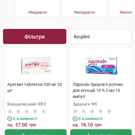
Амідарон
Аміодарон
Аміоко
Фільтри
Аритміл таблетки 200 мг 20
Лідокаїн Здоров'я розчин
шт
для ін'єкцій 10 % 2 мл 10
ампул
Борщагівський ХФЗ
Здоров'я ФК
Є в наявності
Є в наявності
57.00
грн
76.10
грн
від
від