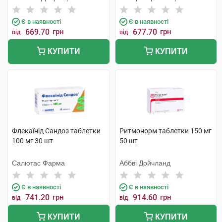
Є в наявності
Є в наявності
669.70
грн
677.70
грн
від
від
КУПИТИ
КУПИТИ
Флекаїнід Сандоз таблетки
Ритмонорм таблетки 150 мг
100 мг 30 шт
50 шт
Салютас Фарма
Аббві Дойчланд
Є в наявності
Є в наявності
741.20
грн
914.60
грн
від
від
КУПИТИ
КУПИТИ