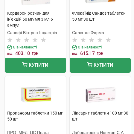
Кордарон розчин для
Флекаїнід Сандоз таблетки
ін'єкцій 50 мг/мл 3 мл 6
50 мг 30 шт
ампул
Санофі Вінтроп Індастріа
Салютас Фарма
Є в наявності
Є в наявності
403.10
грн
615.17
грн
від
від
КУПИТИ
КУПИТИ
Пропанорм таблетки 150 мг
Ліксарит таблетки 100 мг 30
50 шт
шт
ПРО. МЕД. ЦС Прага
Лабораторіос Нормон С.А.