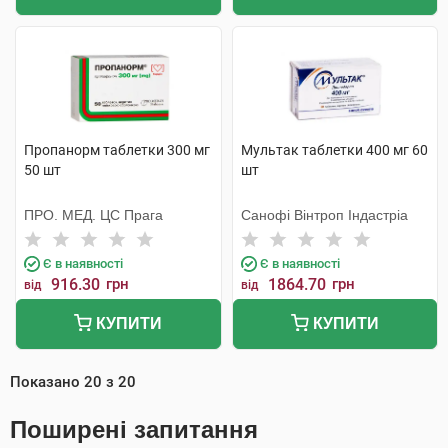
Пропанорм таблетки 300 мг
Мультак таблетки 400 мг 60
50 шт
шт
ПРО. МЕД. ЦС Прага
Санофі Вінтроп Індастріа
Є в наявності
Є в наявності
916.30
грн
1864.70
грн
від
від
КУПИТИ
КУПИТИ
Показано
20
з
20
Поширені запитання