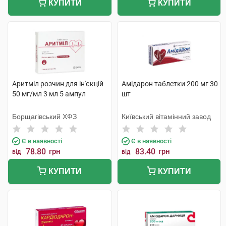
КУПИТИ
КУПИТИ
Аритміл розчин для ін'єкцій
Амідарон таблетки 200 мг 30
50 мг/мл 3 мл 5 ампул
шт
Борщагівський ХФЗ
Київський вітамінний завод
Є в наявності
Є в наявності
78.80
грн
83.40
грн
від
від
КУПИТИ
КУПИТИ