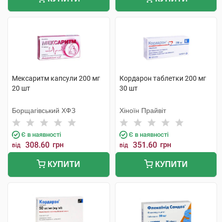
Мексаритм капсули 200 мг
Кордарон таблетки 200 мг
20 шт
30 шт
Борщагівський ХФЗ
Хіноїн Прайвіт
Є в наявності
Є в наявності
308.60
грн
351.60
грн
від
від
КУПИТИ
КУПИТИ