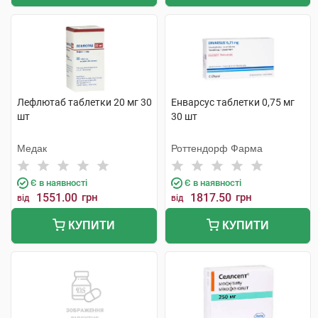
Лефлютаб таблетки 20 мг 30
Енварсус таблетки 0,75 мг
шт
30 шт
Медак
Роттендорф Фарма
Є в наявності
Є в наявності
1551.00
грн
1817.50
грн
від
від
КУПИТИ
КУПИТИ