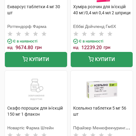
Енварсус таблетки 4 мг 30
Хуміра розчин для ін'єкцій
шт
40 мг/0,4 мл 0,4 мл 2 шприци
Роттендорф Фарма
Еббві Дойчленд ГмбХ
Є в наявності
Є в наявності
9674.80
грн
12239.20
грн
від
від
КУПИТИ
КУПИТИ
Скафо порошок для ін'єкцій
Ксельянз таблетки 5 мг 56
150 мг 1 флакон
шт
Новартіс Фарма Штейн
Пфайзер Менюфекчуринг
Дойчленд