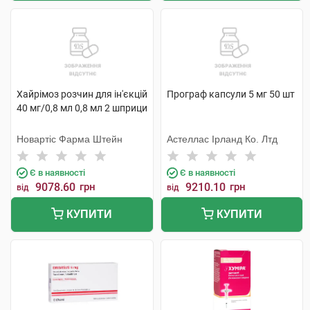
Хайрімоз розчин для ін'єкцій
Програф капсули 5 мг 50 шт
40 мг/0,8 мл 0,8 мл 2 шприци
Новартіс Фарма Штейн
Астеллас Ірланд Ко. Лтд
Є в наявності
Є в наявності
9078.60
грн
9210.10
грн
від
від
КУПИТИ
КУПИТИ