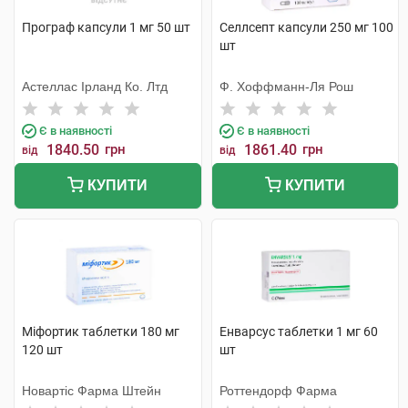
Програф капсули 1 мг 50 шт
Селлсепт капсули 250 мг 100
шт
Астеллас Ірланд Ко. Лтд
Ф. Хоффманн-Ля Рош
Є в наявності
Є в наявності
1840.50
грн
1861.40
грн
від
від
КУПИТИ
КУПИТИ
Міфортик таблетки 180 мг
Енварсус таблетки 1 мг 60
120 шт
шт
Новартіс Фарма Штейн
Роттендорф Фарма