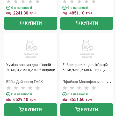
Є в наявності
Є в наявності
2241.30
грн
4851.10
грн
від
від
КУПИТИ
КУПИТИ
Хуміра розчин для ін'єкцій
Енбрел розчин для ін'єкцій
20 мг/0,2 мл 0,2 мл 2 шприци
50 мг/мл 0,5 мл 4 шприци
Еббві Дойчленд ГмбХ
Пфайзер Менюфекчуринг
Бельгія
Є в наявності
Є в наявності
6529.10
грн
8551.60
грн
від
від
КУПИТИ
КУПИТИ