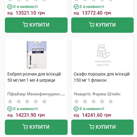
Є в наявності
Є в наявності
13521.10
грн
13772.40
грн
від
від
КУПИТИ
КУПИТИ
Енбрел розчин для ін'єкцій
Скафо порошок для ін'єкцій
50 мг/мл 1 мл 4 шприци
150 мг 1 флакон
Пфайзер Менюфекчуринг
Новартіс Фарма Штейн
Бельгія
Є в наявності
Є в наявності
14231.90
грн
14241.60
грн
від
від
КУПИТИ
КУПИТИ