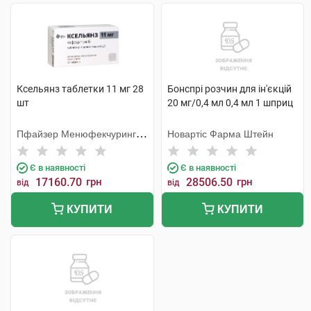
Ксельянз таблетки 11 мг 28
Бонспрі розчин для ін'єкцій
шт
20 мг/0,4 мл 0,4 мл 1 шприц
Пфайзер Менюфекчуринг
Новартіс Фарма Штейн
Дойчленд
Є в наявності
Є в наявності
17160.70
грн
28506.50
грн
від
від
КУПИТИ
КУПИТИ