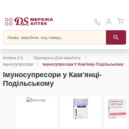
Аптека D.S.
Препарати Для Імунітету
Імуносупресори
Імуносупресори У Кам'янці-Подільському
Імуносупресори у Кам'янці-
Подільському