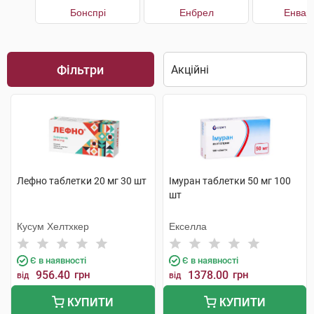
Бонспрі
Енбрел
Енвар
Фільтри
Лефно таблетки 20 мг 30 шт
Імуран таблетки 50 мг 100
шт
Кусум Хелтхкер
Екселла
Є в наявності
Є в наявності
956.40
грн
1378.00
грн
від
від
КУПИТИ
КУПИТИ