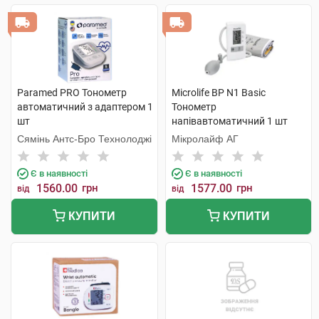
Paramed PRO Тонометр
Microlife BP N1 Basic
автоматичний з адаптером 1
Тонометр
шт
напівавтоматичний 1 шт
Сямінь Антс-Бро Технолоджі
Мікролайф AГ
Є в наявності
Є в наявності
1560.00
грн
1577.00
грн
від
від
КУПИТИ
КУПИТИ