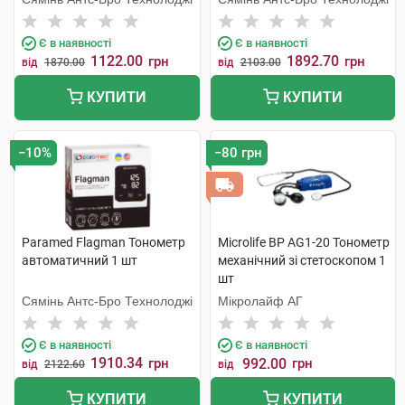
Є в наявності
Є в наявності
1122.00
1892.70
грн
грн
від
1870.00
від
2103.00
КУПИТИ
КУПИТИ
−10%
−80 грн
Paramed Flagman Тонометр
Microlife BP AG1-20 Тонометр
автоматичний 1 шт
механічний зі стетоскопом 1
шт
Сямінь Антс-Бро Технолоджі
Мікролайф AГ
Є в наявності
Є в наявності
1910.34
грн
992.00
грн
від
2122.60
від
КУПИТИ
КУПИТИ