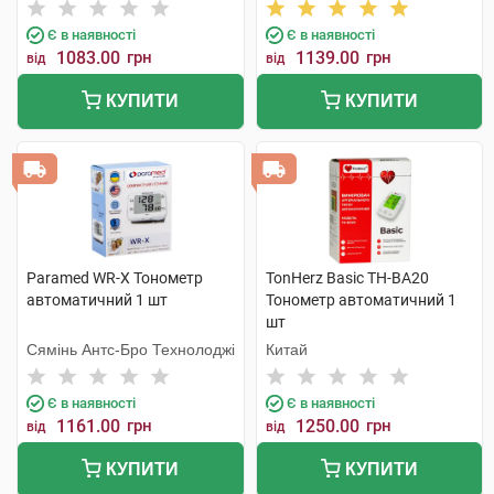
Є в наявності
Є в наявності
1083.00
грн
1139.00
грн
від
від
КУПИТИ
КУПИТИ
Paramed WR-X Тонометр
TonHerz Basic ТН-ВА20
автоматичний 1 шт
Тонометр автоматичний 1
шт
Сямінь Антс-Бро Технолоджі
Китай
Є в наявності
Є в наявності
1161.00
грн
1250.00
грн
від
від
КУПИТИ
КУПИТИ