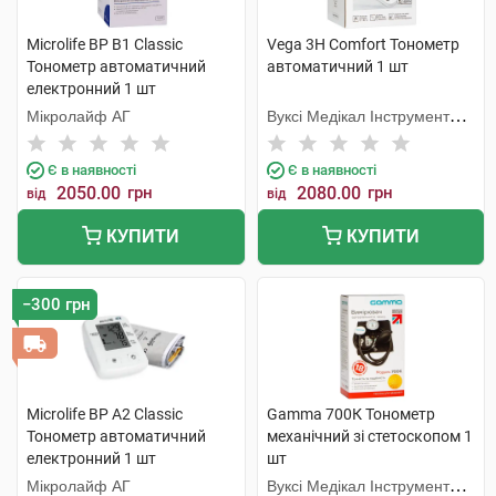
Microlife BP B1 Classic
Vega 3H Comfort Тонометр
Тонометр автоматичний
автоматичний 1 шт
електронний 1 шт
Мікролайф AГ
Вуксі Медікал Інструмент
Фекторі
Є в наявності
Є в наявності
2050.00
грн
2080.00
грн
від
від
КУПИТИ
КУПИТИ
−300 грн
Microlife BP A2 Classic
Gamma 700К Тонометр
Тонометр автоматичний
механічний зі стетоскопом 1
електронний 1 шт
шт
Мікролайф AГ
Вуксі Медікал Інструмент