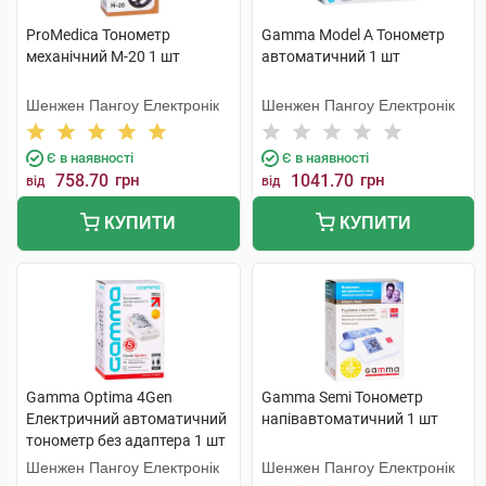
ProMedica Тонометр
Gamma Model А Тонометр
механічний М-20 1 шт
автоматичний 1 шт
Шенжен Пангоу Електронік
Шенжен Пангоу Електронік
Є в наявності
Є в наявності
758.70
грн
1041.70
грн
від
від
КУПИТИ
КУПИТИ
Gamma Optima 4Gen
Gamma Semi Тонометр
Електричний автоматичний
напівавтоматичний 1 шт
тонометр без адаптера 1 шт
Шенжен Пангоу Електронік
Шенжен Пангоу Електронік