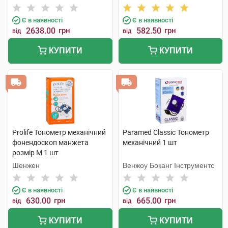
Фекторі
Є в наявності
Є в наявності
2638.00
грн
582.50
грн
від
від
КУПИТИ
КУПИТИ
Prolife Тонометр механічний
Paramed Classic Тонометр
фонендоскоп манжета
механічний 1 шт
розмір М 1 шт
Шенжен
Венжоу Боканг Інструментс
Є в наявності
Є в наявності
630.00
грн
665.00
грн
від
від
КУПИТИ
КУПИТИ