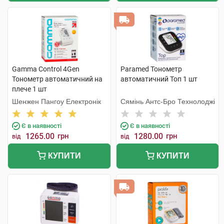
Gamma Control 4Gen
Paramed Тонометр
Тонометр автоматичний на
автоматичний Топ 1 шт
плече 1 шт
Шенжен Пангоу Електронік
Сямінь Антс-Бро Технолоджі
Є в наявності
Є в наявності
1265.00
грн
1280.00
грн
від
від
КУПИТИ
КУПИТИ