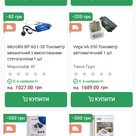
−80 грн
−200 грн
Microlife BP AG1-30 Тонометр
Vega VA-350 Тонометр
механічний з вмонтованим
автоматичний 1 шт
стетоскопом 1 шт
Мікролайф AГ
Тіволі Груп
Є в наявності
Є в наявності
1027.00
грн
1689.00
грн
від
від
КУПИТИ
КУПИТИ
−500 грн
−500 грн