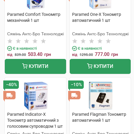
Paramed Comfort Тонометр
Paramed One-X Тонометр
механічний 1 шт
автоматичний 1 шт
Сямінь Антс-Бро Технолоджі
Сямінь Антс-Бро Технолоджі
Є в наявності
Є в наявності
503.40
777.00
грн
грн
від
839.00
від
1295.00
КУПИТИ
КУПИТИ
−40%
−10%
Paramed Indicator-X
Paramed Flagman Тонометр
Тонометр автоматичний з
автоматичний 1 шт
голосовим супроводом 1 шт
Сямінь Антс-Бро Технолоджі
Сямінь Антс-Бро Технолоджі