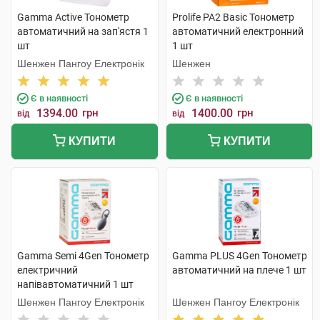
Gamma Active Тонометр
Prolife PA2 Basic Тонометр
автоматичний на зап'ястя 1
автоматичний електронний
шт
1 шт
Шенжен Пангоу Електронік
Шенжен
Є в наявності
Є в наявності
1394.00
грн
1400.00
грн
від
від
КУПИТИ
КУПИТИ
Gamma Semi 4Gen Тонометр
Gamma PLUS 4Gen Тонометр
електричний
автоматичний на плече 1 шт
напівавтоматичний 1 шт
Шенжен Пангоу Електронік
Шенжен Пангоу Електронік