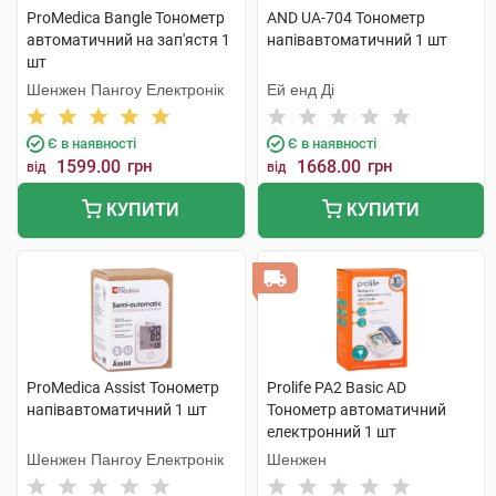
ProMedica Bangle Тонометр
AND UA-704 Тонометр
автоматичний на зап'ястя 1
напівавтоматичний 1 шт
шт
Шенжен Пангоу Електронік
Ей енд Ді
Є в наявності
Є в наявності
1599.00
грн
1668.00
грн
від
від
КУПИТИ
КУПИТИ
ProMedica Assist Тонометр
Prolife PA2 Basic AD
напівавтоматичний 1 шт
Тонометр автоматичний
електронний 1 шт
Шенжен Пангоу Електронік
Шенжен