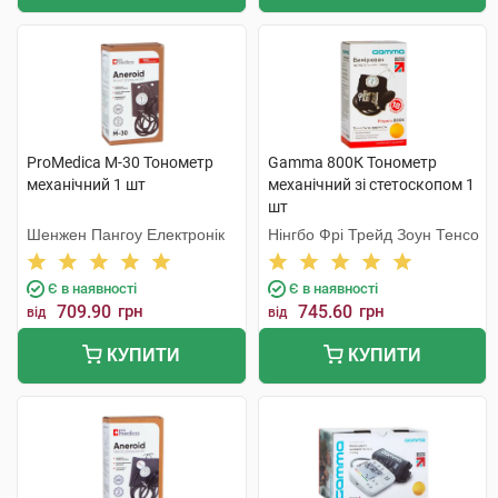
ProMedica М-30 Тонометр
Gamma 800К Тонометр
механічний 1 шт
механічний зі стетоскопом 1
шт
Шенжен Пангоу Електронік
Нінгбо Фрі Трейд Зоун Тенсо
Є в наявності
Є в наявності
709.90
грн
745.60
грн
від
від
КУПИТИ
КУПИТИ