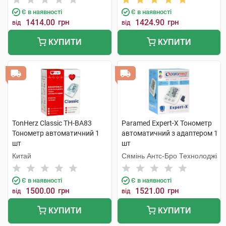
Є в наявності
Є в наявності
1414.00
грн
1424.90
грн
від
від
КУПИТИ
КУПИТИ
TonHerz Classic ТН-ВА83
Paramed Expert-X Тонометр
Тонометр автоматичний 1
автоматичний з адаптером 1
шт
шт
Китай
Сямінь Антс-Бро Технолоджі
Є в наявності
Є в наявності
1500.00
грн
1521.00
грн
від
від
КУПИТИ
КУПИТИ