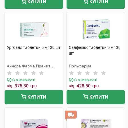
КУПИТИ
КУПИТИ
Ургбалд таблетки 5 мг 30 шт
Салфенікс таблетки 5 мг 30
шт
Аннора Фарма Прайвіт
Польфарма
Лімітед
Є в наявності
Є в наявності
375.30
грн
428.50
грн
від
від
КУПИТИ
КУПИТИ