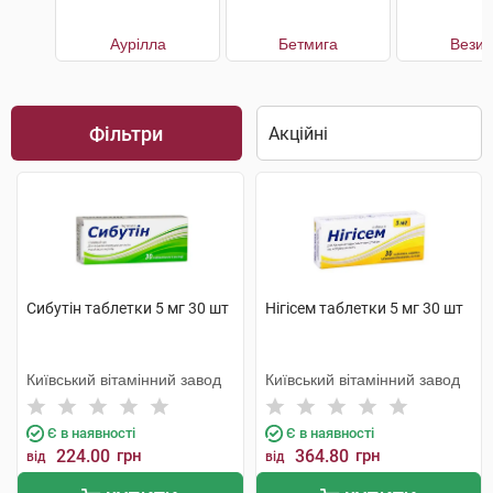
Аурілла
Бетмига
Везик
Фільтри
Сибутін таблетки 5 мг 30 шт
Нігісем таблетки 5 мг 30 шт
Київський вітамінний завод
Київський вітамінний завод
Є в наявності
Є в наявності
224.00
грн
364.80
грн
від
від