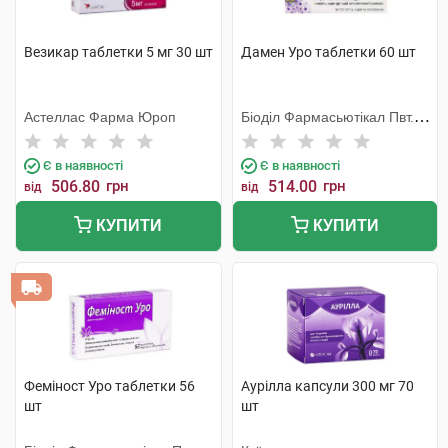
Везикар таблетки 5 мг 30 шт
Дамен Уро таблетки 60 шт
Астеллас Фарма Юроп
Біоділ Фармасьютікал Пвт.
Лтд.
Є в наявності
Є в наявності
506.80
грн
514.00
грн
від
від
КУПИТИ
КУПИТИ
Феміност Уро таблетки 56
Аурілла капсули 300 мг 70
шт
шт