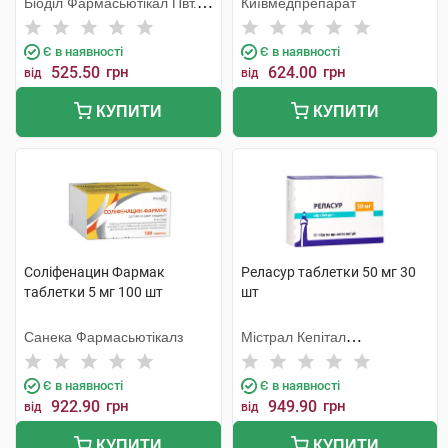
Біоділ Фармасьютікал Пвт.
Київмедпрепарат
Лтд.
Є в наявності
Є в наявності
525.50
грн
624.00
грн
від
від
КУПИТИ
КУПИТИ
Соліфенацин Фармак
Реласур таблетки 50 мг 30
таблетки 5 мг 100 шт
шт
Санека Фармасьютікалз
Містрал Кепітал
Менеджмент
Є в наявності
Є в наявності
922.90
грн
949.90
грн
від
від
КУПИТИ
КУПИТИ