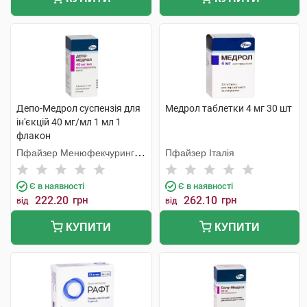
Депо-Медрол суспензія для
Медрол таблетки 4 мг 30 шт
ін'єкцій 40 мг/мл 1 мл 1
флакон
Пфайзер Менюфекчуринг
Пфайзер Італія
Бельгія
Є в наявності
Є в наявності
222.20
грн
262.10
грн
від
від
КУПИТИ
КУПИТИ