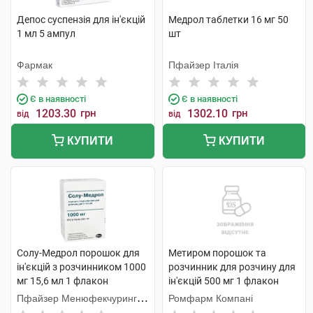
Депос суспензія для ін'єкцій
Медрол таблетки 16 мг 50
1 мл 5 ампул
шт
Фармак
Пфайзер Італія
Є в наявності
Є в наявності
1203.30
грн
1302.10
грн
від
від
КУПИТИ
КУПИТИ
Солу-Медрол порошок для
Метиром порошок та
ін'єкцій з розчинником 1000
розчинник для розчину для
мг 15,6 мл 1 флакон
ін'єкцій 500 мг 1 флакон
Пфайзер Менюфекчуринг
Ромфарм Компані
Бельгія