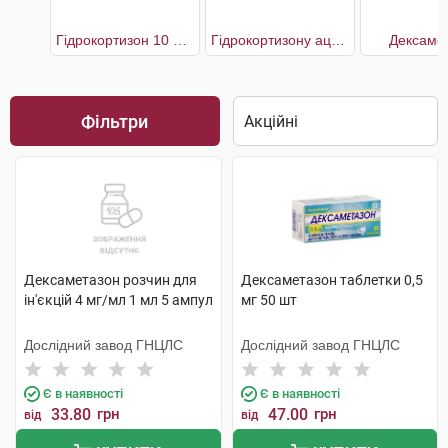
Гідрокортизон 10 мг Мібе
Гідрокортизону ацетат
Дексаме
Фільтри
Дексаметазон розчин для
Дексаметазон таблетки 0,5
ін'єкцій 4 мг/мл 1 мл 5 ампул
мг 50 шт
Дослідний завод ГНЦЛС
Дослідний завод ГНЦЛС
Є в наявності
Є в наявності
33.80
грн
47.00
грн
від
від