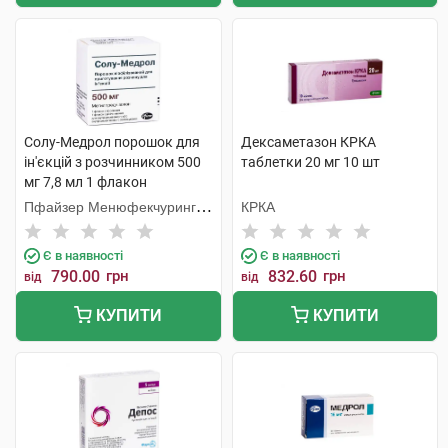
Солу-Медрол порошок для
Дексаметазон КРКА
ін'єкцій з розчинником 500
таблетки 20 мг 10 шт
мг 7,8 мл 1 флакон
Пфайзер Менюфекчуринг
КРКА
Бельгія
Є в наявності
Є в наявності
790.00
грн
832.60
грн
від
від
КУПИТИ
КУПИТИ