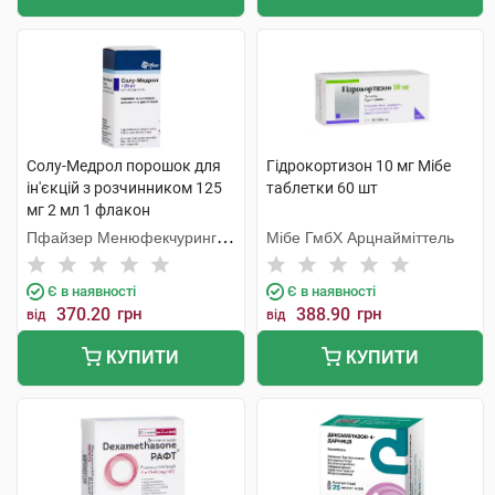
Солу-Медрол порошок для
Гідрокортизон 10 мг Мібе
ін'єкцій з розчинником 125
таблетки 60 шт
мг 2 мл 1 флакон
Пфайзер Менюфекчуринг
Мібе ГмбХ Арцнайміттель
Бельгія
Є в наявності
Є в наявності
370.20
грн
388.90
грн
від
від
КУПИТИ
КУПИТИ