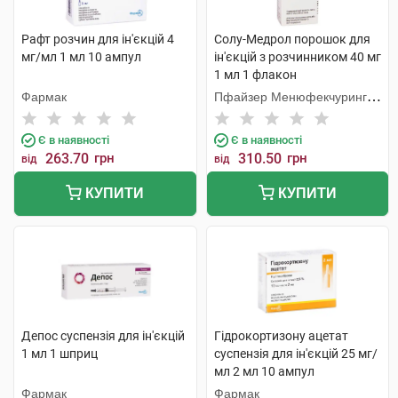
Рафт розчин для ін'єкцій 4
Солу-Медрол порошок для
мг/мл 1 мл 10 ампул
ін'єкцій з розчинником 40 мг
1 мл 1 флакон
Фармак
Пфайзер Менюфекчуринг
Бельгія
Є в наявності
Є в наявності
263.70
грн
310.50
грн
від
від
КУПИТИ
КУПИТИ
Депос суспензія для ін'єкцій
Гідрокортизону ацетат
1 мл 1 шприц
суспензія для ін'єкцій 25 мг/
мл 2 мл 10 ампул
Фармак
Фармак