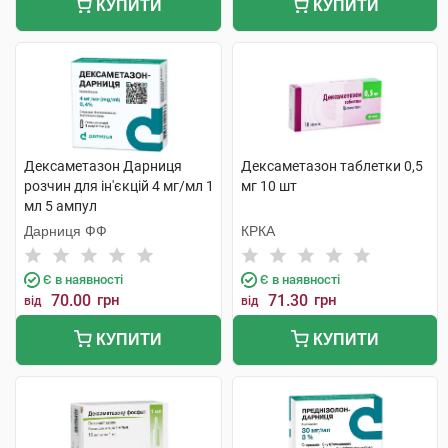
КУПИТИ
КУПИТИ
Дексаметазон Дарниця
Дексаметазон таблетки 0,5
розчин для ін'єкцій 4 мг/мл 1
мг 10 шт
мл 5 ампул
Дарниця ФФ
КРКА
Є в наявності
Є в наявності
70.00
грн
71.30
грн
від
від
КУПИТИ
КУПИТИ