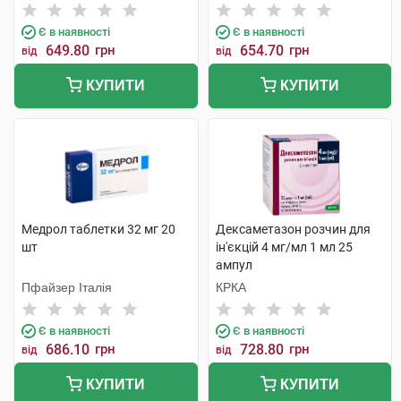
Є в наявності
Є в наявності
649.80
грн
654.70
грн
від
від
КУПИТИ
КУПИТИ
Медрол таблетки 32 мг 20
Дексаметазон розчин для
шт
ін'єкцій 4 мг/мл 1 мл 25
ампул
Пфайзер Італія
КРКА
Є в наявності
Є в наявності
686.10
грн
728.80
грн
від
від
КУПИТИ
КУПИТИ