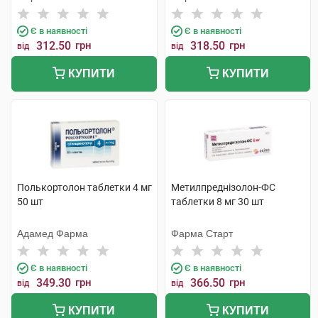
Є в наявності
Є в наявності
312.50
грн
318.50
грн
від
від
КУПИТИ
КУПИТИ
Полькортолон таблетки 4 мг
Метилпреднізолон-ФС
50 шт
таблетки 8 мг 30 шт
Адамед Фарма
Фарма Старт
Є в наявності
Є в наявності
349.30
грн
366.50
грн
від
від
КУПИТИ
КУПИТИ