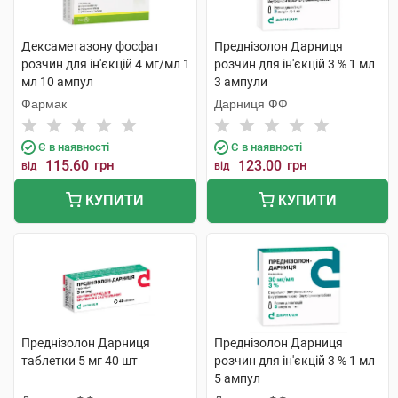
Дексаметазону фосфат
Преднізолон Дарниця
розчин для ін'єкцій 4 мг/мл 1
розчин для ін'єкцій 3 % 1 мл
мл 10 ампул
3 ампули
Фармак
Дарниця ФФ
Є в наявності
Є в наявності
115.60
грн
123.00
грн
від
від
КУПИТИ
КУПИТИ
Преднізолон Дарниця
Преднізолон Дарниця
таблетки 5 мг 40 шт
розчин для ін'єкцій 3 % 1 мл
5 ампул