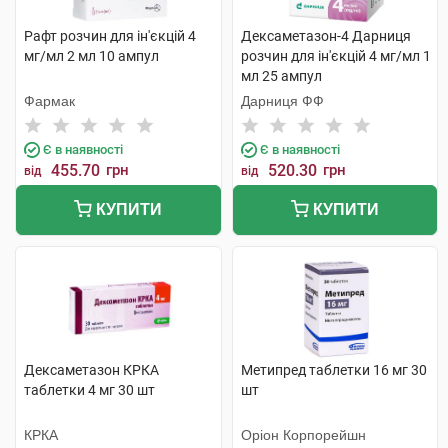
Рафт розчин для ін'єкцій 4
Дексаметазон-4 Дарниця
мг/мл 2 мл 10 ампул
розчин для ін'єкцій 4 мг/мл 1
мл 25 ампул
Фармак
Дарниця ФФ
Є в наявності
Є в наявності
455.70
грн
520.30
грн
від
від
КУПИТИ
КУПИТИ
Дексаметазон КРКА
Метипред таблетки 16 мг 30
таблетки 4 мг 30 шт
шт
КРКА
Оріон Корпорейшн