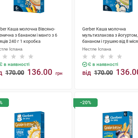
rber Каша молочна Вівсяно-
Gerber Каша молочна
нична з бананом і манго з 6
мультизлакова з йогуртом,
яців 240 г 1 коробка
бананом і грушею від 8 міся
г 1 коробка
стле Іспана
Нестле Іспана
Є в наявності
Є в наявності
136.00
136.0
д
170.00
від
170.00
грн
КУПИТИ
КУПИТИ
%
−20%