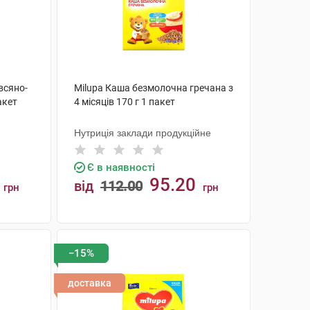
всяно-
Milupa Каша безмолочна гречана з
акет
4 місяців 170 г 1 пакет
Нутриція заклади продукційне
Є в наявності
95.20
від
112.00
грн
грн
КУПИТИ
−15%
доставка