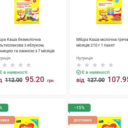
lupa Каша безмолочна
Milupa Каша молочна греча
льтизлакова з яблуком,
місяців 210 г 1 пакет
рницею та ожиною з 7 місяців
 г 1 пакет
триція
Нутриція
Є в наявності
Є в наявності
95.20
107.9
д
112.00
від
127.00
грн
КУПИТИ
КУПИТИ
%
−15%
тавка
доставка