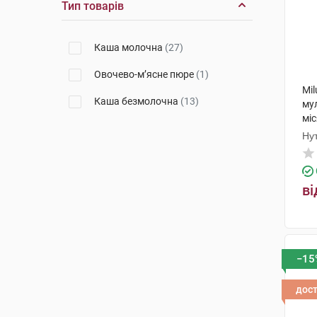
Тип товарів
Каша молочна
(27)
Овочево-м’ясне пюре
(1)
Mi
Каша безмолочна
(13)
му
міс
Ну
ві
−15
дос