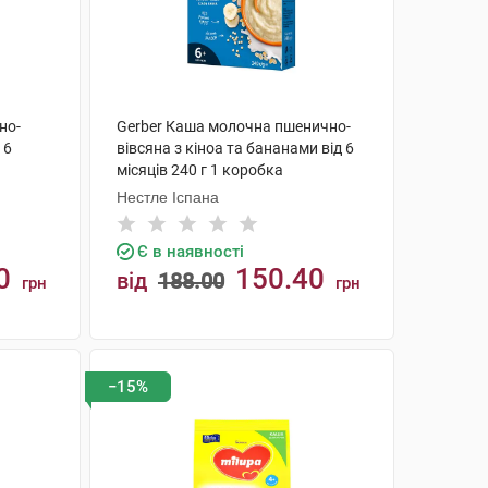
но-
Gerber Каша молочна пшенично-
 6
вівсяна з кіноа та бананами від 6
місяців 240 г 1 коробка
Нестле Іспана
Є в наявності
0
150.40
від
188.00
грн
грн
КУПИТИ
−15%