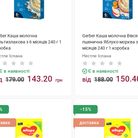
rber Каша молочна
Gerber Каша молочна Вівся
ьтизлакова з 6 місяців 240 г 1
пшенична Яблуко-морква з
робка
місяців 240 г 1 коробка
стле Іспана
Нестле Іспана
Є в наявності
Є в наявності
143.20
150.4
д
179.00
від
188.00
грн
КУПИТИ
КУПИТИ
%
−15%
тавка
доставка