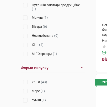
Нутриція заклади продукційне
(1)
Мілупа
(1)
Ge
Вівера
(6)
бан
ко
Нестле Іспана
(9)
Не
Хіпп
(4)
МІГ Херфорд
(1)
ві
Форма випуску
каша
(43)
−20
пюре
(1)
суміш
(1)