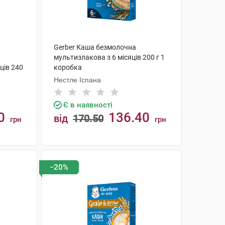
Gerber Каша безмолочна
мультизлакова з 6 місяців 200 г 1
ців 240
коробка
Нестле Іспана
Є в наявності
0
136.40
від
170.50
грн
грн
КУПИТИ
−20%