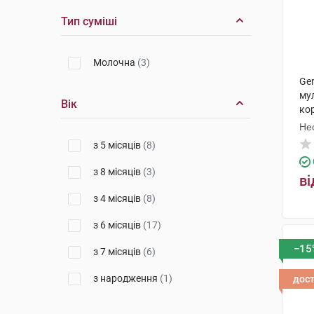
Тип суміші
Молочна
(3)
Ge
мул
Вік
ко
Не
з 5 місяців
(8)
з 8 місяців
(3)
ві
з 4 місяців
(8)
з 6 місяців
(17)
−15
з 7 місяців
(6)
з народження
(1)
дос