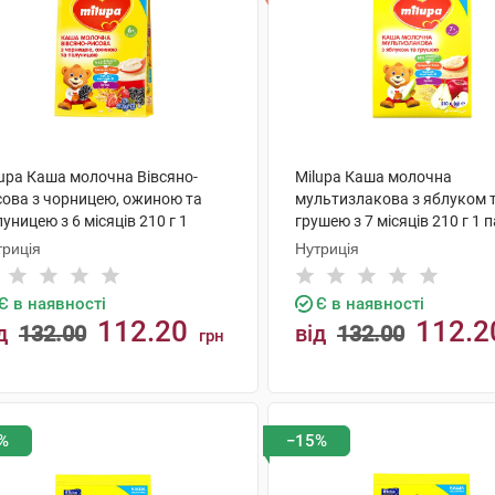
lupa Каша молочна Вівсяно-
Milupa Каша молочна
сова з чорницею, ожиною та
мультизлакова з яблуком 
уницею з 6 місяців 210 г 1
грушею з 7 місяців 210 г 1 
кет
триція
Нутриція
Є в наявності
Є в наявності
112.20
112.2
д
132.00
від
132.00
грн
КУПИТИ
КУПИТИ
%
−15%