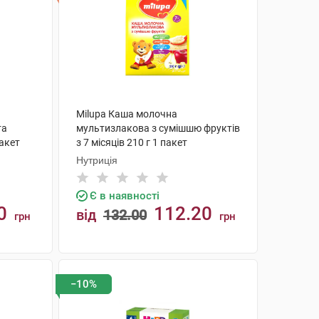
Milupa Каша молочна
та
мультизлакова з сумішшю фруктів
пакет
з 7 місяців 210 г 1 пакет
Нутриція
Є в наявності
0
112.20
від
132.00
грн
грн
КУПИТИ
−10%