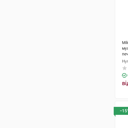
Mi
му
печ
Ну
ві
−15