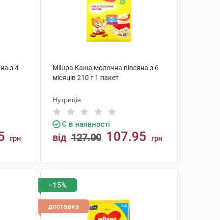
на з 4
Milupa Каша молочна вівсяна з 6
місяців 210 г 1 пакет
Нутриція
Є в наявності
5
107.95
від
127.00
грн
грн
КУПИТИ
−15%
доставка