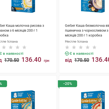
rber Каша молочна рисова з
Gerber Каша безмолочна ві
аном з 6 місяців 200 г 1
пшенична з чорносливом з
робка
місяців 200 г 1 коробка
стле Іспана
Нестле Іспана
Є в наявності
Є в наявності
136.40
136.4
д
170.50
від
170.50
грн
КУПИТИ
КУПИТИ
%
−20%