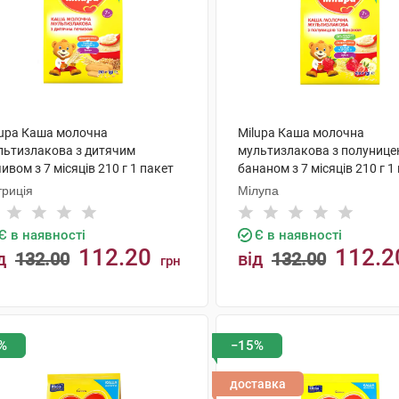
lupa Каша молочна
Milupa Каша молочна
льтизлакова з дитячим
мультизлакова з полунице
ивом з 7 місяців 210 г 1 пакет
бананом з 7 місяців 210 г 1
триція
Мілупа
Є в наявності
Є в наявності
112.20
112.2
д
132.00
від
132.00
грн
КУПИТИ
КУПИТИ
%
−15%
доставка