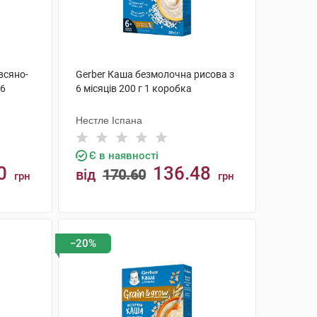
всяно-
Gerber Каша безмолочна рисова з
 6
6 місяців 200 г 1 коробка
Нестле Іспана
Є в наявності
0
136.48
від
170.60
грн
грн
КУПИТИ
−20%