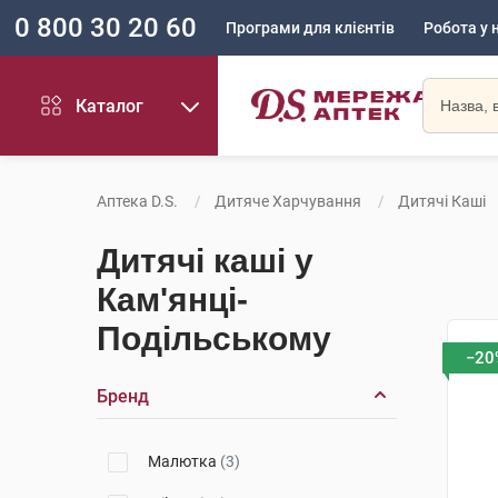
0 800 30 20 60
Програми для клієнтів
Робота у 
Каталог
Аптека D.S.
Дитяче Харчування
Дитячі Каші
Дитячі каші у
Кам'янці-
Подільському
−20
Бренд
Малютка
(3)