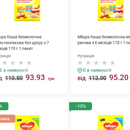
lupa Каша безмолочна
Milupa Каша безмолочна ві
льтизлакова без цукру з 7
рисова з 6 місяців 170 г 1 п
яців 170 г 1 пакет
триція
Нутриція
Є в наявності
Є в наявності
93.93
95.20
д
110.50
від
112.00
грн
КУПИТИ
КУПИТИ
%
−15%
тавка