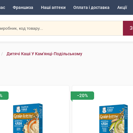
нас
Франшиза
Наші аптеки
Оплата і доставка
Акції
З
Дитячі Каші У Кам'янці-Подільському
%
−20%