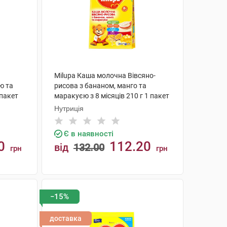
Milupa Каша молочна Вівсяно-
ю та
рисова з бананом, манго та
 пакет
маракуєю з 8 місяців 210 г 1 пакет
Нутриція
Є в наявності
0
112.20
від
132.00
грн
грн
КУПИТИ
−15%
доставка