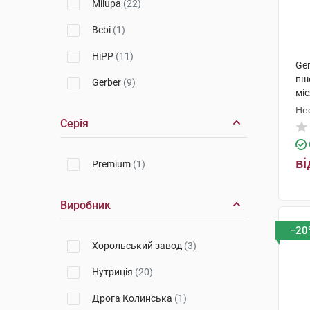
Milupa
(22)
Bebi
(1)
HiPP
(11)
Ge
пше
Gerber
(9)
міс
Не
Серія
ві
Premium
(1)
Виробник
−20
Хорольський завод
(3)
Нутриція
(20)
Дрога Колинська
(1)