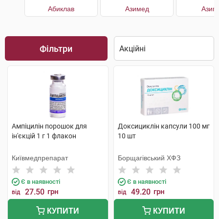
Абиклав
Азимед
Азип
Фільтри
Ампіцилін порошок для
Доксициклін капсули 100 мг
ін'єкцій 1 г 1 флакон
10 шт
Київмедпрепарат
Борщагівський ХФЗ
Є в наявності
Є в наявності
27.50
грн
49.20
грн
від
від
КУПИТИ
КУПИТИ