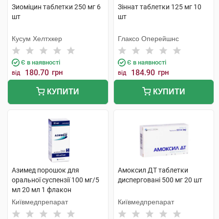
Зиоміцин таблетки 250 мг 6
Зіннат таблетки 125 мг 10
шт
шт
Кусум Хелтхкер
Глаксо Оперейшнс
Є в наявності
Є в наявності
180.70
грн
184.90
грн
від
від
КУПИТИ
КУПИТИ
Азимед порошок для
Амоксил ДТ таблетки
оральної суспензії 100 мг/5
дисперговані 500 мг 20 шт
мл 20 мл 1 флакон
Київмедпрепарат
Київмедпрепарат