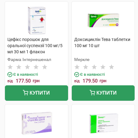
Цефікс порошок для
Доксициклін Тева таблетки
оральної суспензії 100 мг/5
100 мг 10 шт
мл 30 мл 1 флакон
Фарма Інтернешенал
Меркле
Є в наявності
Є в наявності
177.50
грн
179.50
грн
від
від
КУПИТИ
КУПИТИ