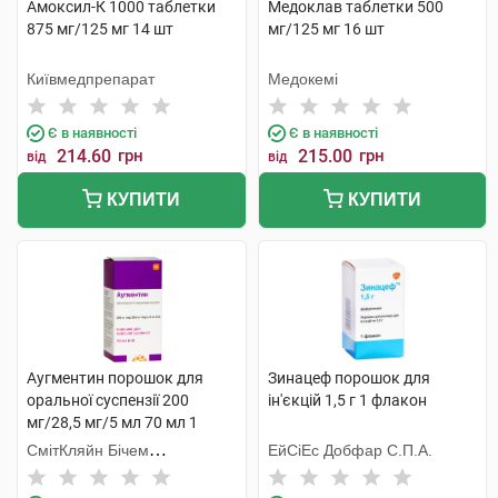
Амоксил-К 1000 таблетки
Медоклав таблетки 500
875 мг/125 мг 14 шт
мг/125 мг 16 шт
Київмедпрепарат
Медокемі
Є в наявності
Є в наявності
214.60
грн
215.00
грн
від
від
КУПИТИ
КУПИТИ
Аугментин порошок для
Зинацеф порошок для
оральної суспензії 200
ін'єкцій 1,5 г 1 флакон
мг/28,5 мг/5 мл 70 мл 1
флакон
СмітКляйн Бічем
ЕйСіЕс Добфар С.П.А.
Фармасьютикалс