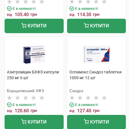
Є в наявності
Є в наявності
105.40
грн
114.30
грн
від
від
КУПИТИ
КУПИТИ
Азитроміцин БХФЗ капсули
Оспамокс Сандоз таблетки
250 мг 6 шт
1000 мг 12 шт
Борщагівський ХФЗ
Сандоз
Є в наявності
Є в наявності
120.60
грн
127.40
грн
від
від
КУПИТИ
КУПИТИ