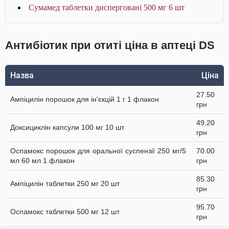
Сумамед таблетки дисперговані 500 мг 6 шт
Антибіотик при отиті ціна в аптеці DS
Назва
Ціна
27.50
Ампіцилін порошок для ін'єкцій 1 г 1 флакон
грн
49.20
Доксициклін капсули 100 мг 10 шт
грн
Оспамокс порошок для оральної суспензії 250 мг/5
70.00
мл 60 мл 1 флакон
грн
85.30
Ампіцилін таблетки 250 мг 20 шт
грн
95.70
Оспамокс таблетки 500 мг 12 шт
грн