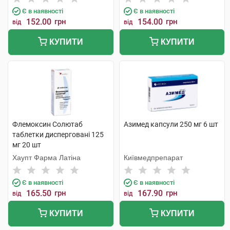
Є в наявності
Є в наявності
152.00
грн
154.00
грн
від
від
КУПИТИ
КУПИТИ
Флемоксин Солютаб
Азимед капсули 250 мг 6 шт
таблетки дисперговані 125
мг 20 шт
Хаупт Фарма Латіна
Київмедпрепарат
Є в наявності
Є в наявності
165.50
грн
167.90
грн
від
від
КУПИТИ
КУПИТИ