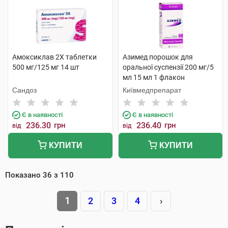
Амоксиклав 2Х таблетки
Азимед порошок для
500 мг/125 мг 14 шт
оральної суспензії 200 мг/5
мл 15 мл 1 флакон
Сандоз
Київмедпрепарат
Є в наявності
Є в наявності
236.30
грн
236.40
грн
від
від
КУПИТИ
КУПИТИ
Показано
36
з
110
1
2
3
4
›