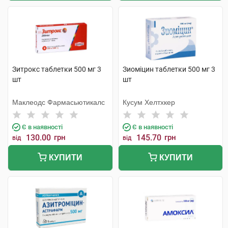
Зитрокс таблетки 500 мг 3
Зиоміцин таблетки 500 мг 3
шт
шт
Маклеодс Фармасьютикалс
Кусум Хелтхкер
Є в наявності
Є в наявності
130.00
грн
145.70
грн
від
від
КУПИТИ
КУПИТИ