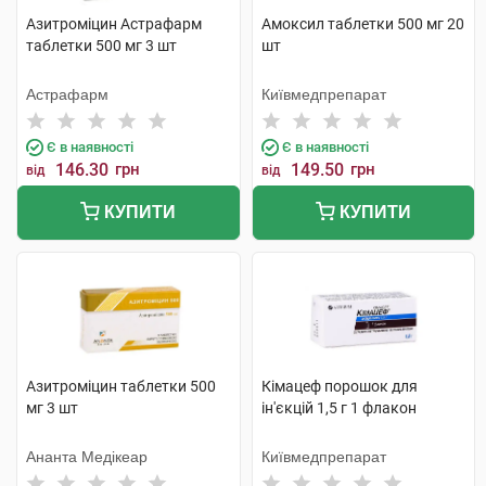
Азитроміцин Астрафарм
Амоксил таблетки 500 мг 20
таблетки 500 мг 3 шт
шт
Астрафарм
Київмедпрепарат
Є в наявності
Є в наявності
146.30
грн
149.50
грн
від
від
КУПИТИ
КУПИТИ
Азитроміцин таблетки 500
Кімацеф порошок для
мг 3 шт
ін'єкцій 1,5 г 1 флакон
Ананта Медікеар
Київмедпрепарат