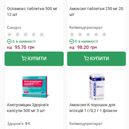
Оспамокс таблетки 500 мг
Амоксил таблетки 250 мг 20
12 шт
шт
Сандоз
Київмедпрепарат
Є в наявності
Є в наявності
95.70
грн
98.20
грн
від
від
КУПИТИ
КУПИТИ
Азитроміцин Здоров'я
Амоксил-К порошок для
капсули 500 мг 3 шт
ін'єкцій 1 г/0,2 г 1 флакон
Здоров'я ФК
Київмедпрепарат