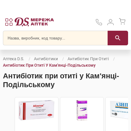
Аптека D.S.
Антибіотики
Антибіотик При Отиті
Антибіотик При Отиті У Кам'янці-Подільському
Антибіотик при отиті у Кам'янці-
Подільському