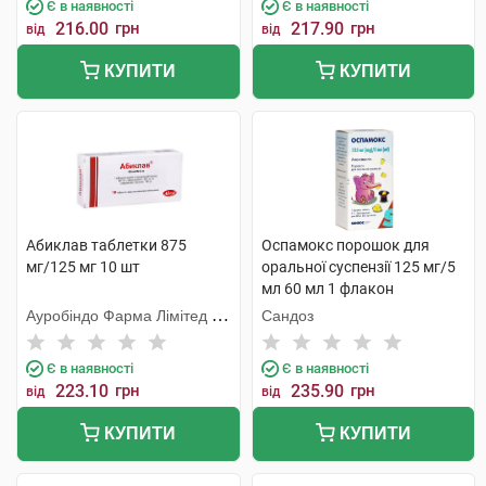
Є в наявності
Є в наявності
216.00
грн
217.90
грн
від
від
КУПИТИ
КУПИТИ
Абиклав таблетки 875
Оспамокс порошок для
мг/125 мг 10 шт
оральної суспензії 125 мг/5
мл 60 мл 1 флакон
Ауробіндо Фарма Лімітед -
Сандоз
Юніт ІV
Є в наявності
Є в наявності
223.10
грн
235.90
грн
від
від
КУПИТИ
КУПИТИ