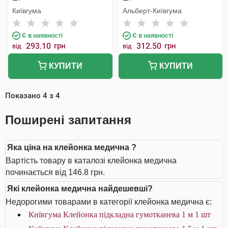
Київгума
Альберт-Київгума
Є в наявності
Є в наявності
293.10
грн
312.50
грн
від
від
КУПИТИ
КУПИТИ
Показано
4
з
4
Поширені запитання
Яка ціна на клейонка медична ?
Вартість товару в каталозі клейонка медична
починається від 146.8 грн.
Які клейонка медична найдешевші?
Недорогими товарами в категорії клейонка медична є:
Київгума Клейонка підкладна гумотканева 1 м 1 шт