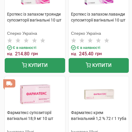
Еротекс із запахом троянди
Еротекс із запахом лаванди
супозиторії вагінальні 10 шт
супозиторії вагінальні 10 шт
Сперко Україна
Сперко Україна
Є в наявності
Є в наявності
214.80
грн
245.40
грн
від
від
КУПИТИ
КУПИТИ
Фарматекс супозиторії
Фарматекс крем
вагінальні 18,9 мг 10 шт
вагінальний 1,2 % 72 г 1 туба
Іннотера Шузі
Іннотера Шузі