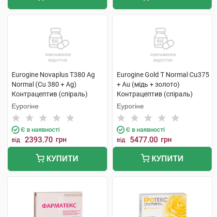
Eurogine Novaplus T380 Ag
Eurogine Gold T Normal Cu375
Normal (Cu 380 + Ag)
+ Au (мідь + золото)
Контрацептив (спіраль)
Контрацептив (спіраль)
внутрішньоматковий 1 шт
внутрішньоматковий 1 шт
Еурогіне
Еурогіне
Є в наявності
Є в наявності
2393.70
грн
5477.00
грн
від
від
КУПИТИ
КУПИТИ