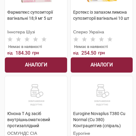
Фарматекс супозиторії
Еротекс із запахом лимона
вагінальні 18,9 мг 5 шт
супозиторії вагінальні 10 шт
Іннотера Шузі
Сперко Україна
Немає в наявності
Немає в наявності
184.30
грн
254.50
грн
від
від
АНАЛОГИ
АНАЛОГИ
Юнона Т Ag засіб
Eurogine Novaplus T380 Cu
внутрішньоматковий
Normal (Cu 380)
протизаплідний
Контрацептив (спіраль)
одноразового використання
внутрішньоматковий 1 шт
ОСМУНДС СІА
Еурогіне