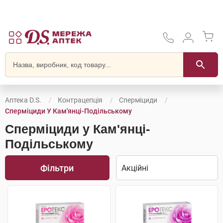
Аптека D.S.
Контрацепція
Сперміциди
Сперміциди У Кам'янці-Подільському
Сперміциди у Кам'янці-
Подільському
Фільтри