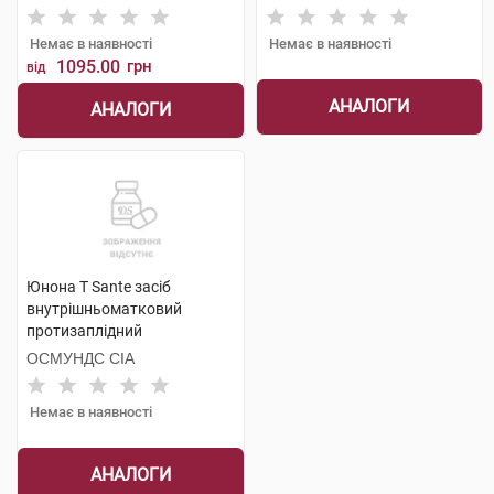
1 шт
Немає в наявності
Немає в наявності
1095.00
грн
від
АНАЛОГИ
АНАЛОГИ
Юнона Т Sante засіб
внутрішньоматковий
протизаплідний
одноразового використання
ОСМУНДС СІА
1 шт
Немає в наявності
АНАЛОГИ