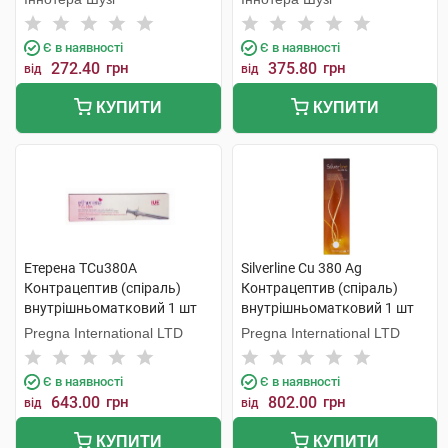
Є в наявності
Є в наявності
272.40
грн
375.80
грн
від
від
КУПИТИ
КУПИТИ
Етерена TCu380A
Silverline Cu 380 Ag
Контрацептив (спіраль)
Контрацептив (спіраль)
внутрішньоматковий 1 шт
внутрішньоматковий 1 шт
Pregna International LTD
Pregna International LTD
Є в наявності
Є в наявності
643.00
грн
802.00
грн
від
від
КУПИТИ
КУПИТИ