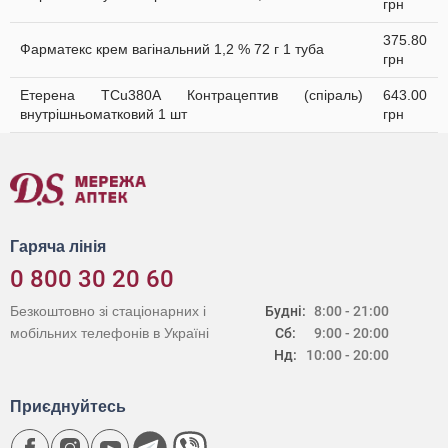
грн
375.80
Фарматекс крем вагінальний 1,2 % 72 г 1 туба
грн
Етерена TCu380A Контрацептив (спіраль)
643.00
внутрішньоматковий 1 шт
грн
Гаряча лінія
0 800 30 20 60
Безкоштовно зі стаціонарних і
Будні:
8:00 - 21:00
мобільних телефонів в Україні
Сб:
9:00 - 20:00
Нд:
10:00 - 20:00
Приєднуйтесь