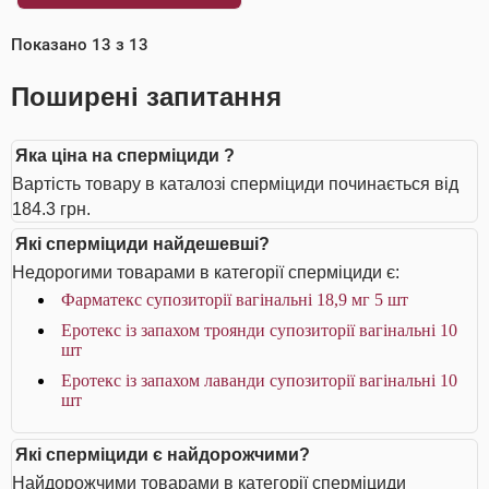
Показано
13
з
13
Поширені запитання
Яка ціна на сперміциди ?
Вартість товару в каталозі сперміциди починається від
184.3 грн.
Які сперміциди найдешевші?
Недорогими товарами в категорії сперміциди є:
Фарматекс супозиторії вагінальні 18,9 мг 5 шт
Еротекс із запахом троянди супозиторії вагінальні 10
шт
Еротекс із запахом лаванди супозиторії вагінальні 10
шт
Які сперміциди є найдорожчими?
Найдорожчими товарами в категорії сперміциди