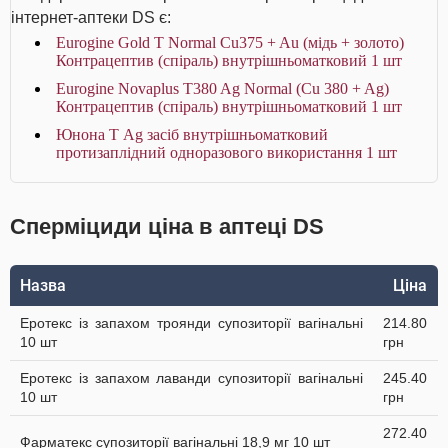
інтернет-аптеки DS є:
Eurogine Gold T Normal Cu375 + Au (мідь + золото)
Контрацептив (спіраль) внутрішньоматковий 1 шт
Eurogine Novaplus T380 Ag Normal (Cu 380 + Ag)
Контрацептив (спіраль) внутрішньоматковий 1 шт
Юнона Т Ag засіб внутрішньоматковий
протизаплідний одноразового використання 1 шт
Сперміциди ціна в аптеці DS
Назва
Ціна
Еротекс із запахом троянди супозиторії вагінальні
214.80
10 шт
грн
Еротекс із запахом лаванди супозиторії вагінальні
245.40
10 шт
грн
272.40
Фарматекс супозиторії вагінальні 18,9 мг 10 шт