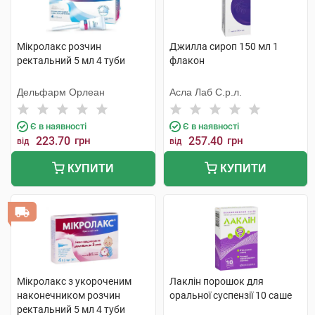
Мікролакс розчин
Джилла сироп 150 мл 1
ректальний 5 мл 4 туби
флакон
Дельфарм Орлеан
Асла Лаб С.р.л.
Є в наявності
Є в наявності
223.70
грн
257.40
грн
від
від
КУПИТИ
КУПИТИ
Мікролакс з укороченим
Лаклін порошок для
наконечником розчин
оральної суспензії 10 саше
ректальний 5 мл 4 туби