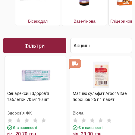
Бісакодил
Вазелінова
Фільтри
Сенадексин Здоров'я
Магнію сульфат Arbor Vitae
таблетки 70 мг 10 шт
порошок 25 г 1 пакет
Здоров'я ФК
Віола
Є в наявності
Є в наявності
20.70
грн
29.00
грн
від
від