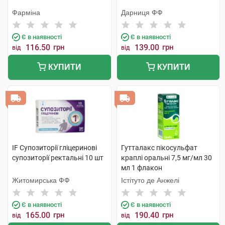
Фарміна
Дарниця ФФ
Є в наявності
Є в наявності
116.50
грн
139.00
грн
від
від
КУПИТИ
КУПИТИ
IF Супозиторії гліцеринові
Гутталакс пікосульфат
супозиторії ректальні 10 шт
краплі оральні 7,5 мг/мл 30
мл 1 флакон
Житомирська ФФ
Істітуто де Анжелі
Є в наявності
Є в наявності
165.00
грн
190.40
грн
від
від