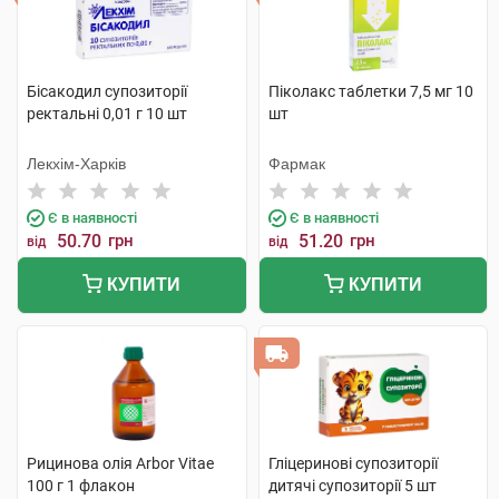
Бісакодил супозиторії
Піколакс таблетки 7,5 мг 10
ректальні 0,01 г 10 шт
шт
Лекхім-Харків
Фармак
Є в наявності
Є в наявності
50.70
грн
51.20
грн
від
від
КУПИТИ
КУПИТИ
Рицинова олія Arbor Vitae
Гліцеринові супозиторії
100 г 1 флакон
дитячі супозиторії 5 шт