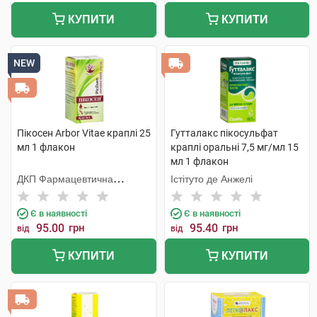
КУПИТИ
КУПИТИ
NEW
Пікосен Arbor Vitae краплі 25
Гутталакс пікосульфат
мл 1 флакон
краплі оральні 7,5 мг/мл 15
мл 1 флакон
ДКП Фармацевтична
Істітуто де Анжелі
фабрика
Є в наявності
Є в наявності
95.00
грн
95.40
грн
від
від
КУПИТИ
КУПИТИ