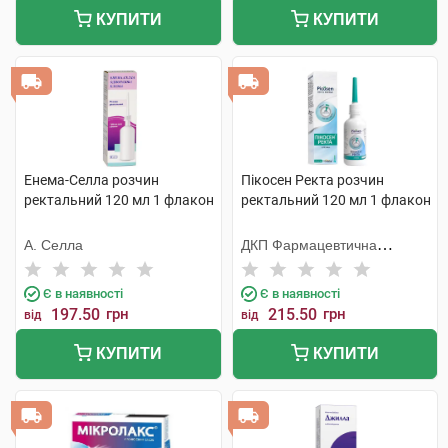
КУПИТИ
КУПИТИ
Енема-Селла розчин
Пікосен Ректа розчин
ректальний 120 мл 1 флакон
ректальний 120 мл 1 флакон
А. Селла
ДКП Фармацевтична
фабрика
Є в наявності
Є в наявності
197.50
грн
215.50
грн
від
від
КУПИТИ
КУПИТИ