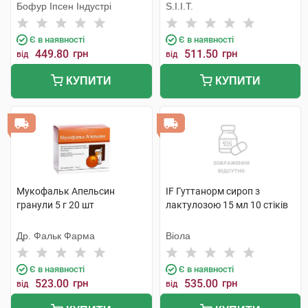
Бофур Іпсен Індустрі
S.I.I.T.
Є в наявності
Є в наявності
449.80
грн
511.50
грн
від
від
КУПИТИ
КУПИТИ
Мукофальк Апельсин
IF Гуттанорм сироп з
гранули 5 г 20 шт
лактулозою 15 мл 10 стіків
Др. Фальк Фарма
Віола
Є в наявності
Є в наявності
523.00
грн
535.00
грн
від
від