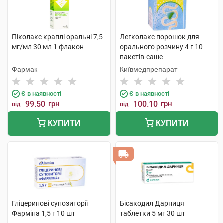
Піколакс краплі оральні 7,5
Легколакс порошок для
мг/мл 30 мл 1 флакон
орального розчину 4 г 10
пакетів-саше
Фармак
Київмедпрепарат
Є в наявності
Є в наявності
99.50
грн
100.10
грн
від
від
КУПИТИ
КУПИТИ
Гліцеринові супозиторії
Бісакодил Дарниця
Фарміна 1,5 г 10 шт
таблетки 5 мг 30 шт