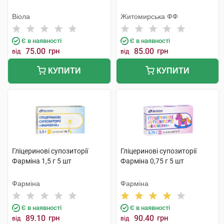
Віола
Житомирська ФФ
Є в наявності
Є в наявності
75.00
грн
85.00
грн
від
від
КУПИТИ
КУПИТИ
Гліцеринові супозиторії
Гліцеринові супозиторії
Фарміна 1,5 г 5 шт
Фарміна 0,75 г 5 шт
Фарміна
Фарміна
Є в наявності
Є в наявності
89.10
грн
90.40
грн
від
від