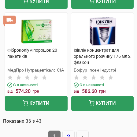
КУПИТИ
КУПИТИ
Фіброколіум порошок 20
Ізіклін концентрат для
пакетиків
орального розчину 176 мл 2
флакон
МедПро Нутрацевтікалс СІА
Бофур Іпсен Індустрі
Є в наявності
Є в наявності
574.20
грн
586.60
грн
від
від
КУПИТИ
КУПИТИ
Показано
36
з
43
1
2
›