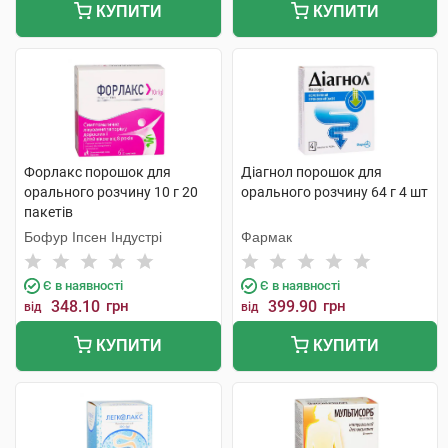
КУПИТИ
КУПИТИ
Форлакс порошок для
Діагнол порошок для
орального розчину 10 г 20
орального розчину 64 г 4 шт
пакетів
Бофур Іпсен Індустрі
Фармак
Є в наявності
Є в наявності
348.10
грн
399.90
грн
від
від
КУПИТИ
КУПИТИ