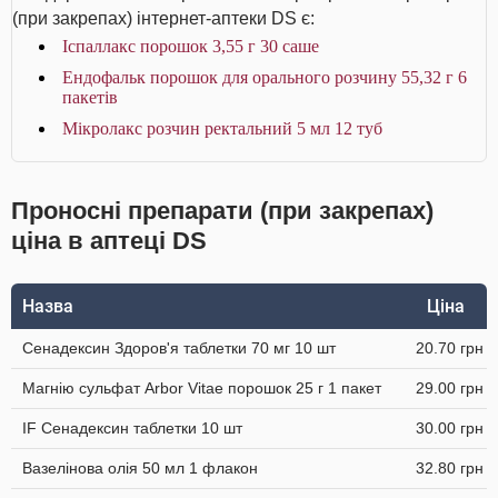
(при закрепах) інтернет-аптеки DS є:
Іспаллакс порошок 3,55 г 30 саше
Ендофальк порошок для орального розчину 55,32 г 6
пакетів
Мікролакс розчин ректальний 5 мл 12 туб
Проносні препарати (при закрепах)
ціна в аптеці DS
Назва
Ціна
Сенадексин Здоров'я таблетки 70 мг 10 шт
20.70 грн
Магнію сульфат Arbor Vitae порошок 25 г 1 пакет
29.00 грн
IF Сенадексин таблетки 10 шт
30.00 грн
Вазелінова олія 50 мл 1 флакон
32.80 грн