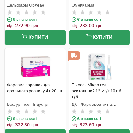
Дельфарм Орлеан
ОмніФарма
Є в наявності
Є в наявності
272.90
грн
283.00
грн
від
від
КУПИТИ
КУПИТИ
Форлакс порошок для
Пікосен Мікра гель
орального розчину 4 г 20 шт
ректальний 12 мг/г 10 г 6
туб
Бофур Іпсен Індустрі
ДКП Фармацевтична
фабрика
Є в наявності
Є в наявності
322.30
грн
323.60
грн
від
від