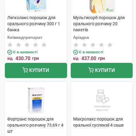
Легколакс порошок для
Мультисорб порошок для
орального розчину 300 г 1
орального розчину 20
банка
пакетів
Київмедпрепарат
Аріадна
Є в наявності
Є в наявності
430.70
грн
437.00
грн
від
від
КУПИТИ
КУПИТИ
Фортранс порошок для
Макролакс порошок для
орального розчину 73,69 г 4
оральної суспензії 4 саше
шт