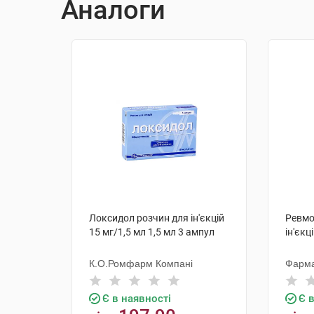
Аналоги
Локсидол розчин для ін'єкцій
Ревмо
15 мг/1,5 мл 1,5 мл 3 ампул
ін'єкц
К.О.Ромфарм Компані
Фарм
Є в наявності
Є 