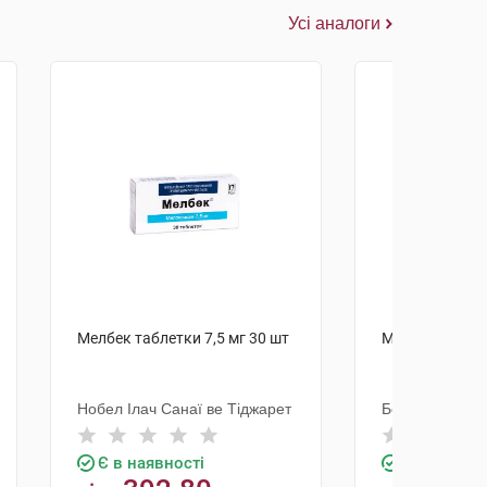
Усі аналоги
Мелбек таблетки 7,5 мг 30 шт
Моваліс табле
Нобел Ілач Санаї ве Тіджарет
Берінгер Інге
Є в наявності
Є в наявно