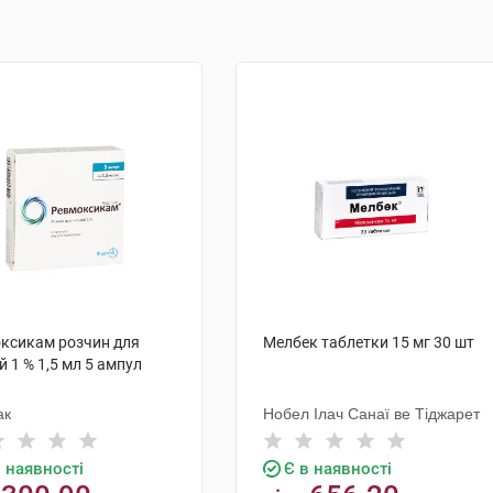
ксикам розчин для
Мелбек таблетки 15 мг 30 шт
ій 1 % 1,5 мл 5 ампул
ак
Нобел Ілач Санаї ве Тіджарет
в наявності
Є в наявності