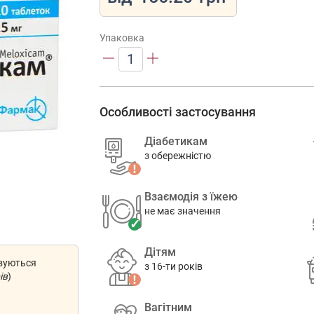
Упаковка
1
Особливості застосування
Діабетикам
з обережністю
Взаємодія з їжею
не має значення
Дітям
овуються
з 16-ти років
ів
)
Вагітним