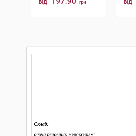
197.90
від
від
грн
КУПИТИ