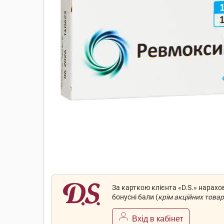
За карткою клієнта «D.S.» нарах
бонусні бали (
крім акційних товар
Вхід в кабінет