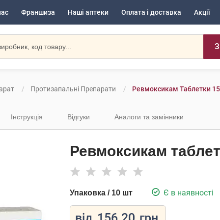
нас
Франшиза
Наші аптеки
Оплата і доставка
Акції
З
арат
Протизапальні Препарати
Ревмоксикам Таблетки 15
Інструкція
Відгуки
Аналоги та замінники
Ревмоксикам таблетк
Є в наявності
Упаковка / 10 шт
від
156.20
грн