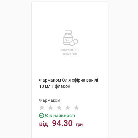
Фармаком Олія ефірна ванілі
10 мл 1 флакон
Фармаком
Є в наявності
94.30
від
грн