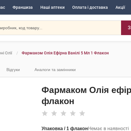
нас
Франшиза
Наші аптеки
Оплата і доставка
Акції
З
ні Олії
Фармаком Олія Ефірна Ванілі 5 Мл 1 Флакон
Відгуки
Аналоги та замінники
Фармаком Олія ефірн
флакон
Немає в наявності
Упаковка / 1 флакон