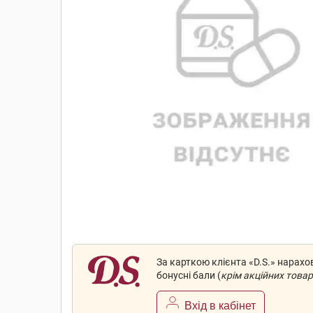
За карткою клієнта «D.S.» нарах
бонусні бали (
крім акційних товар
Вхід в кабінет