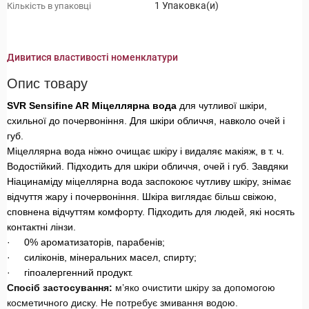
1 Упаковка(и)
Кількість в упаковці
Дивитися властивості номенклатури
Опис товару
SVR Sensifine AR Міцеллярна вода
для чутливої ​​шкіри,
схильної до почервоніння. Для шкіри обличчя, навколо очей і
губ.
Міцеллярна вода ніжно очищає шкіру і видаляє макіяж, в т. ч.
Водостійкий. Підходить для шкіри обличчя, очей і губ. Завдяки
Ніацинаміду міцеллярна вода заспокоює чутливу шкіру, знімає
відчуття жару і почервоніння. Шкіра виглядає більш свіжою,
сповнена відчуттям комфорту. Підходить для людей, які носять
контактні лінзи.
·
0% ароматизаторів, парабенів;
·
силіконів, мінеральних масел, спирту;
·
гіпоалергенний продукт.
Спосіб застосування:
м’яко очистити шкіру за допомогою
косметичного диску. Не потребує змивання водою.