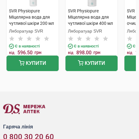
SVR Physiopure
SVR Physiopure
SVR S
Міцелярна вода для
Міцелярна вода для
Міцел
чутливої шкіри 200 мл
чутливої шкіри 400 мл
очища
1 флакон
1 флакон
флак
Ляборатуар SVR
Ляборатуар SVR
Лябо
Є в наявності
Є в наявності
Є в
596.50
грн
898.00
грн
1
від
від
від
КУПИТИ
КУПИТИ
Гаряча лінія
0 800 30 20 60