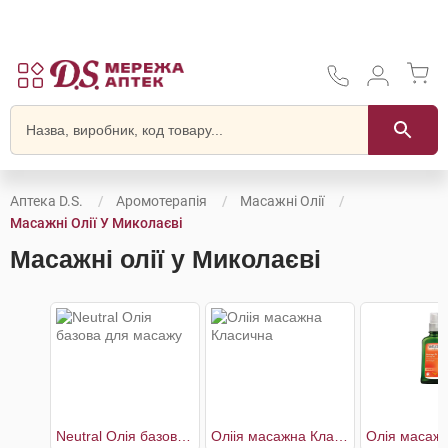
Аптека D.S.
Аромотерапія
Масажні Олії
Масажні Олії У Миколаєві
Масажні олії у Миколаєві
Neutral Олія базова для масажу
Оліія масажна Класична
Олія масажн