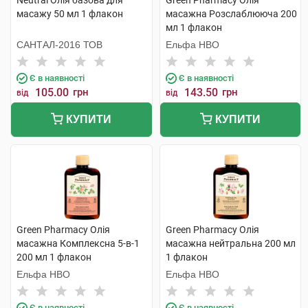
Neutral Олія базова для
Green Pharmacy Олія
масажу 50 мл 1 флакон
масажна Розслаблююча 200
мл 1 флакон
САНТАЛ-2016 ТОВ
Ельфа НВО
Є в наявності
Є в наявності
105.00
грн
143.50
грн
від
від
КУПИТИ
КУПИТИ
Green Pharmacy Олія
Green Pharmacy Олія
масажна Комплексна 5-в-1
масажна нейтральна 200 мл
200 мл 1 флакон
1 флакон
Ельфа НВО
Ельфа НВО
Є в наявності
Є в наявності