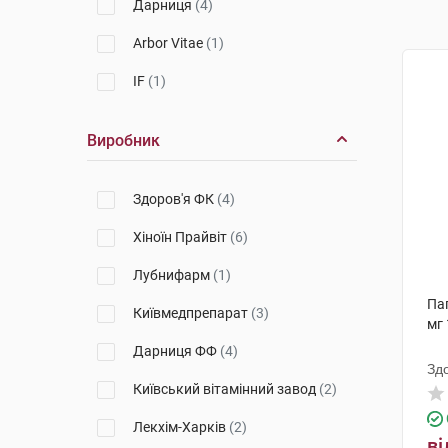
Дарниця
(4)
Arbor Vitae
(1)
IF
(1)
Виробник
Здоров'я ФК
(4)
Хіноїн Прайвіт
(6)
Лубнифарм
(1)
Па
Київмедпрепарат
(3)
мг 
Дарниця ФФ
(4)
Зд
Київський вітамінний завод
(2)
Лекхім-Харків
(2)
ві