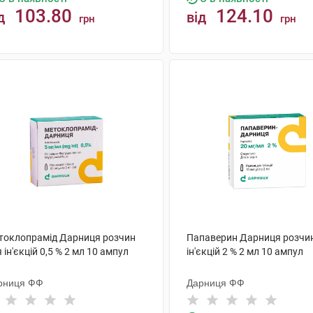
103.80
124.10
д
від
грн
грн
КУПИТИ
КУПИТИ
токлопрамід Дарниця розчин
Папаверин Дарниця розчи
 ін'єкцій 0,5 % 2 мл 10 ампул
ін'єкцій 2 % 2 мл 10 ампул
рниця ФФ
Дарниця ФФ