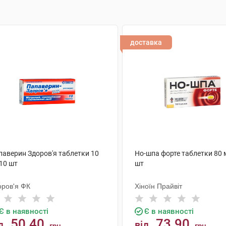
доставка
паверин Здоров'я таблетки 10
Но-шпа форте таблетки 80 
10 шт
шт
оров'я ФК
Хіноїн Прайвіт
Є в наявності
Є в наявності
50.40
73.90
д
від