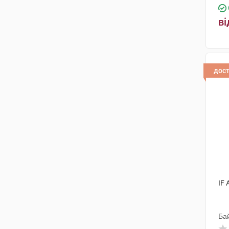
ві
дос
IF
Ба
Інд