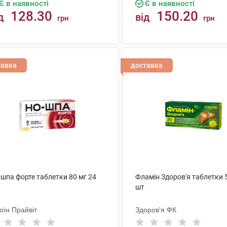
Є в наявності
Є в наявності
128.30
150.20
д
від
грн
грн
КУПИТИ
КУПИТИ
тавка
доставка
-шпа форте таблетки 80 мг 24
Фламін Здоров'я таблетки 
шт
оїн Прайвіт
Здоров'я ФК