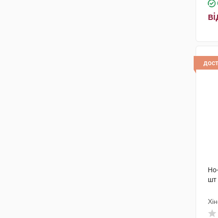
ві
дос
Но
шт
Хін