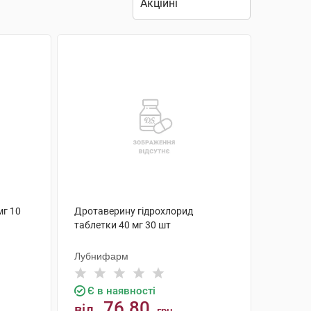
мг 10
Дротаверину гідрохлорид
таблетки 40 мг 30 шт
Лубнифарм
Є в наявності
76.80
від