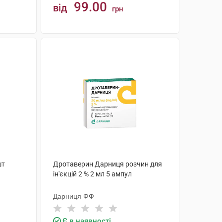
99.00
від
грн
КУПИТИ
шт
Дротаверин Дарниця розчин для
ін'єкцій 2 % 2 мл 5 ампул
Дарниця ФФ
Є в наявності