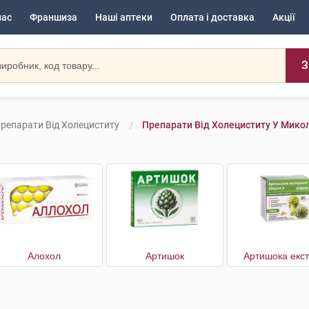
нас
Франшиза
Наші аптеки
Оплата і доставка
Акції
З
репарати Від Холециститу
Препарати Від Холециститу У Мико
Алохол
Артишок
Артишока екст