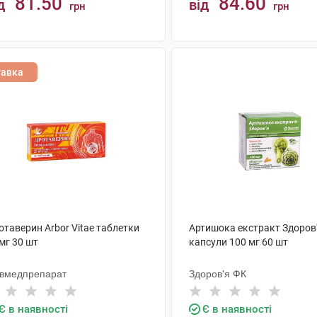
81.50
84.60
д
від
грн
грн
КУПИТИ
КУПИТИ
тавка
отаверин Arbor Vitae таблетки
Артишока екстракт Здоров
мг 30 шт
капсули 100 мг 60 шт
ївмедпрепарат
Здоров'я ФК
Є в наявності
Є в наявності