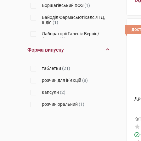
Борщагівський ХФЗ
(1)
Байоділ Фармасьютікалс ЛТД,
Індія
(1)
дос
Лабораторії Галенік Вернін/
Франція
(2)
Форма випуску
Гербаполь Вроцлав
(1)
Адамед Фарма
(1)
таблетки
(21)
ПЛІВА Хрватска
(1)
розчин для ін'єкцій
(8)
Лабораторії Роза-Фітофарма
(1)
капсули
(2)
Др
Фармафлор с.р.л.
(1)
розчин оральний
(1)
Меркле
(1)
Ки