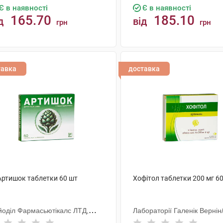
Є в наявності
Є в наявності
165.70
185.10
д
від
грн
грн
КУПИТИ
КУПИТИ
тавка
доставка
 Артишок таблетки 60 шт
Хофітол таблетки 200 мг 6
йоділ Фармасьютікалс ЛТД,
Лабораторії Галенік Вернін
ія
Франція