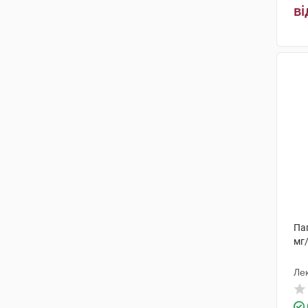
ві
Пап
мг
Лек