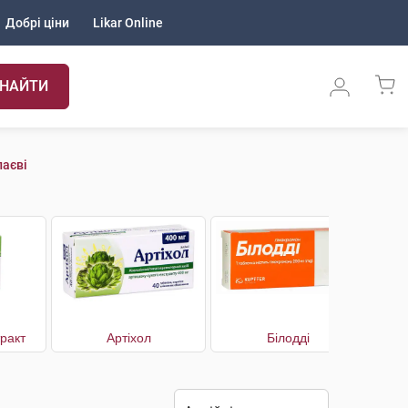
Добрі ціни
Likar Online
НАЙТИ
лаєві
ракт
Артіхол
Білодді