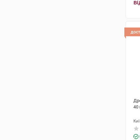
ві
дос
Др
40 
Ки