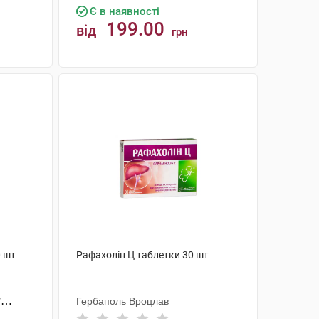
Є в наявності
199.00
від
грн
КУПИТИ
0 шт
Рафахолін Ц таблетки 30 шт
/
Гербаполь Вроцлав