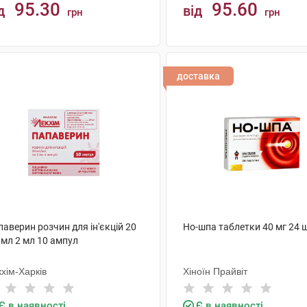
95.30
95.60
д
від
грн
грн
КУПИТИ
КУПИТИ
доставка
аверин розчин для ін'єкцій 20
Но-шпа таблетки 40 мг 24 
/мл 2 мл 10 ампул
хім-Харків
Хіноїн Прайвіт
Є в наявності
Є в наявності