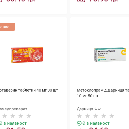
грн
грн
КУПИТИ
КУПИТИ
тавка
отаверин таблетки 40 мг 30 шт
Метоклопрамід Дарниця т
10 мг 50 шт
ївмедпрепарат
Дарниця ФФ
Є в наявності
Є в наявності