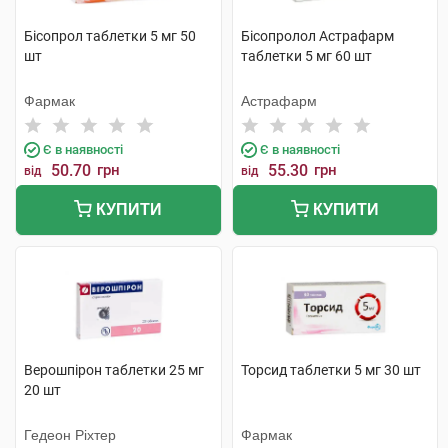
Бісопрол таблетки 5 мг 50
Бісопролол Астрафарм
шт
таблетки 5 мг 60 шт
Фармак
Астрафарм
Є в наявності
Є в наявності
50.70
грн
55.30
грн
від
від
КУПИТИ
КУПИТИ
Верошпірон таблетки 25 мг
Торсид таблетки 5 мг 30 шт
20 шт
Гедеон Ріхтер
Фармак