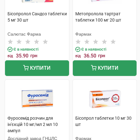
Бісопролол Сандоз таблетки
Метопролола тартрат
5 мг 30 шт
таблетки 100 мг 20 шт
Салютас Фарма
Фармак
Є в наявності
Є в наявності
35.90
грн
36.50
грн
від
від
КУПИТИ
КУПИТИ
Фуросемід розчин для
Бісопрол таблетки 10 мг 30
ін'єкцій 10 мг/мл 2 мл 10
шт
ампул
Дослідний завод ГНЦЛС
Фармак