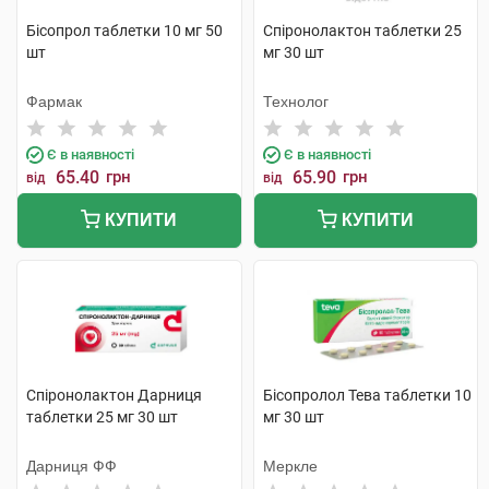
Бісопрол таблетки 10 мг 50
Спіронолактон таблетки 25
шт
мг 30 шт
Фармак
Технолог
Є в наявності
Є в наявності
65.40
грн
65.90
грн
від
від
КУПИТИ
КУПИТИ
Спіронолактон Дарниця
Бісопролол Тева таблетки 10
таблетки 25 мг 30 шт
мг 30 шт
Дарниця ФФ
Меркле