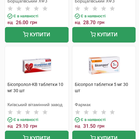
Борщагівський ХФЗ
Борщагівський ХФЗ
Є в наявності
Є в наявності
26.00
грн
28.70
грн
від
від
КУПИТИ
КУПИТИ
Бісопролол-КВ таблетки 10
Бісопрол таблетки 5 мг 30
мг 30 шт
шт
Київський вітамінний завод
Фармак
Є в наявності
Є в наявності
29.10
грн
31.50
грн
від
від
КУПИТИ
КУПИТИ