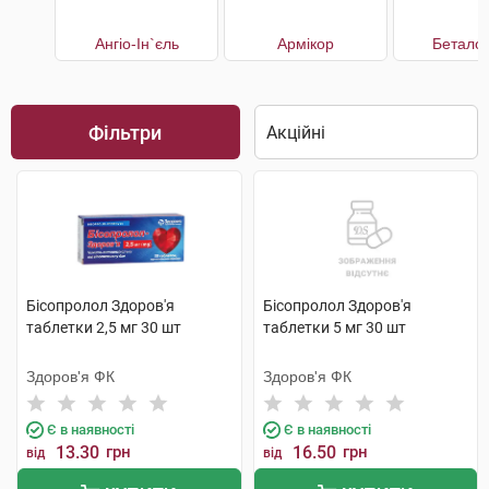
Ангіо-Ін`єль
Армікор
Беталок
Фільтри
Бісопролол Здоров'я
Бісопролол Здоров'я
таблетки 2,5 мг 30 шт
таблетки 5 мг 30 шт
Здоров'я ФК
Здоров'я ФК
Є в наявності
Є в наявності
13.30
грн
16.50
грн
від
від