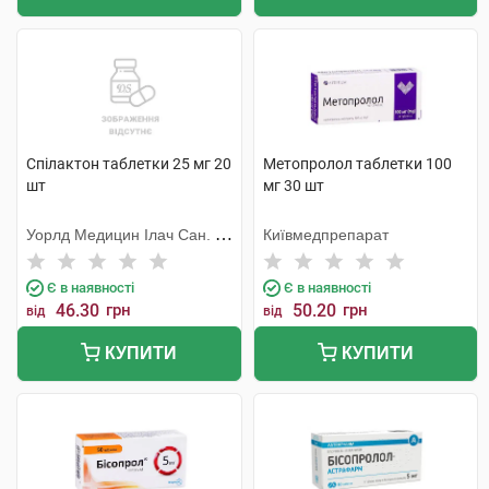
Спілактон таблетки 25 мг 20
Метопролол таблетки 100
шт
мг 30 шт
Уорлд Медицин Ілач Сан. Ве
Київмедпрепарат
Тідж
Є в наявності
Є в наявності
46.30
грн
50.20
грн
від
від
КУПИТИ
КУПИТИ