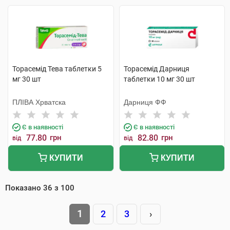
Торасемід Тева таблетки 5
Торасемід Дарниця
мг 30 шт
таблетки 10 мг 30 шт
ПЛІВА Хрватска
Дарниця ФФ
Є в наявності
Є в наявності
77.80
грн
82.80
грн
від
від
КУПИТИ
КУПИТИ
Показано
36
з
100
1
2
3
›