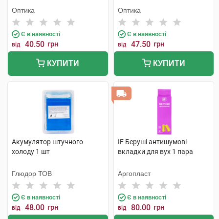
Оптика
Оптика
Є в наявності
Є в наявності
40.50
грн
47.50
грн
від
від
КУПИТИ
КУПИТИ
Акумулятор штучного
IF Беруші антишумові
холоду 1 шт
вкладки для вух 1 пара
Глюдор ТОВ
Аргопласт
Є в наявності
Є в наявності
48.00
грн
80.00
грн
від
від