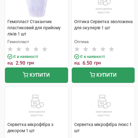
Гемопласт Стаканчик
Оптика Серветка зволожена
пластиковий для прийому
для окулярів 1 шт
ліків 1 шт
Гемопласт
Оптика
Є в наявності
Є в наявності
2.90
грн
6.50
грн
від
від
КУПИТИ
КУПИТИ
Серветка мікрофібра з
Серветка мікрофібра люкс 1
декором 1 шт
шт