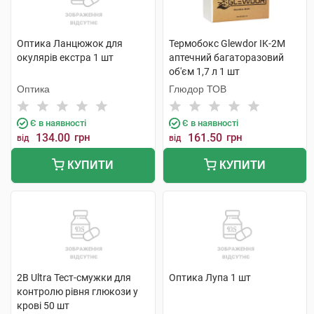
Оптика Ланцюжок для
Термобокс Glewdor IK-2M
окулярів екстра 1 шт
аптечний багаторазовий
об'єм 1,7 л 1 шт
Оптика
Глюдор ТОВ
Є в наявності
Є в наявності
134.00
грн
161.50
грн
від
від
КУПИТИ
КУПИТИ
2B Ultra Тест-смужки для
Оптика Лупа 1 шт
контролю рівня глюкози у
крові 50 шт