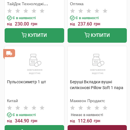
ТайДок Технолоджі
Оптика
Корпорейшн
Є в наявності
Є в наявності
230.00
грн
237.60
грн
від
від
КУПИТИ
КУПИТИ
Пульсоксиметр 1 шт
Беруші Вкладки вушні
силіконові Pillow Soft 1 пара
Китай
Маккеон Продактс
Є в наявності
Немає в наявності
344.90
грн
112.60
грн
від
від