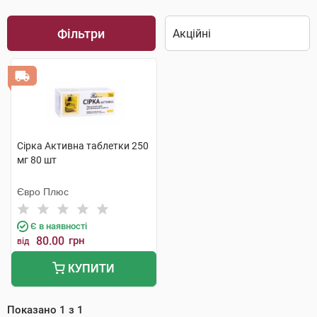
Фільтри
Сірка Активна таблетки 250
мг 80 шт
Євро Плюс
Є в наявності
80.00
грн
від
КУПИТИ
Показано
1
з
1