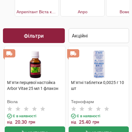
Апрепітант Віста капсули по 125 мг 1шт. + по 80 мг 2шт.
Апро
Вомен
Фільтри
М`яти перцевої настойка
М`ятні таблетки 0,0025 г 10
Arbor Vitae 25 мл 1 флакон
шт
Віола
Тернофарм
Є в наявності
Є в наявності
20.30
грн
25.40
грн
від
від