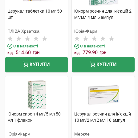
Церукал таблетки 10 мг 50
Юнорм розчин для ін'єкцій 2
шт
мг/мл 4 мл 5 ампул
ПЛІВА Хрватска
Юрія-Фарм
Є в наявності
Є в наявності
514.60
грн
779.90
грн
від
від
КУПИТИ
КУПИТИ
Юнорм сироп 4 мг/5 мл 50
Церукал розчин для ін'єкцій
мл 1 флакон
10 мг/2 мл 2 мл 10 ампул
Юрія-Фарм
Меркле