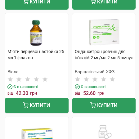
КУПИТИ
КУПИТИ
М`яти перцевої настойка 25
Ондансетрон розчин для
мл 1 флакон
ін'єкцій 2 мг/мл 2 мл 5 ампул
Віола
Борщагівський ХФЗ
Є в наявності
Є в наявності
42.30
грн
52.60
грн
від
від
КУПИТИ
КУПИТИ