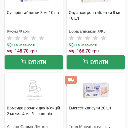
Суспрін таблетки 8 мг 10 шт
Ондансетрон таблетки 8 мг
10 шт
Кусум Фарм
Борщагівський ХФЗ
Є в наявності
Є в наявності
148.70
грн
166.70
грн
від
від
КУПИТИ
КУПИТИ
Воменда розчин для ін'єкцій
Емегест капсули 20 шт
2 мг/мл 4 мл 5 флаконів
Аспіро Фарма Лімітед
Толл Мануфактурінг