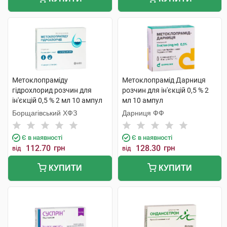
Метоклопраміду
Метоклопрамід Дарниця
гідрохлорид розчин для
розчин для ін'єкцій 0,5 % 2
ін'єкцій 0,5 % 2 мл 10 ампул
мл 10 ампул
Борщагівський ХФЗ
Дарниця ФФ
Є в наявності
Є в наявності
112.70
грн
128.30
грн
від
від
КУПИТИ
КУПИТИ