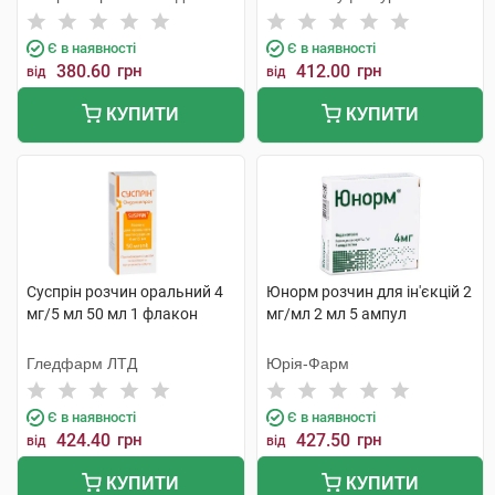
Сервісез
Є в наявності
Є в наявності
380.60
грн
412.00
грн
від
від
КУПИТИ
КУПИТИ
Суспрін розчин оральний 4
Юнорм розчин для ін'єкцій 2
мг/5 мл 50 мл 1 флакон
мг/мл 2 мл 5 ампул
Гледфарм ЛТД
Юрія-Фарм
Є в наявності
Є в наявності
424.40
грн
427.50
грн
від
від
КУПИТИ
КУПИТИ