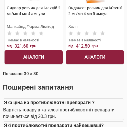
Ондаар розчин для ін'єкцій 2
Ондансет розчин для ін'єкцій
мг/мл 4 мл 4 ампули
2 мг/мл 4 мл 5 ампул
Манкайнд Фарма Лімітед
Хелп
Немає в наявності
Немає в наявності
321.60
грн
412.50
грн
від
від
АНАЛОГИ
АНАЛОГИ
Показано
30
з
30
Поширені запитання
Яка ціна на протиблювотні препарати ?
Вартість товару в каталозі протиблювотні препарати
починається від 20.3 грн.
Які протиблювотні препарати найдешевші?