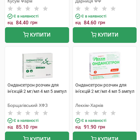
Кусум Фарм
Дарниця ФФ
Є в наявності
Є в наявності
84.40
грн
84.60
грн
від
від
КУПИТИ
КУПИТИ
Ондансетрон розчин для
Ондансетрон розчин для
ін'єкцій 2 мг/мл 4 мл 5 ампул
ін'єкцій 2 мг/мл 4 мл 5 ампул
Борщагівський ХФЗ
Лекхім-Харків
Є в наявності
Є в наявності
85.10
грн
91.90
грн
від
від
КУПИТИ
КУПИТИ