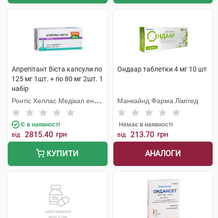
Апрепітант Віста капсули по
Ондаар таблетки 4 мг 10 шт
125 мг 1шт. + по 80 мг 2шт. 1
набір
Ронтіс Хеллас Медікал енд
Манкайнд Фарма Лімітед
Фармасьютікал Продактс
С.А.
Є в наявності
Немає в наявності
2815.40
грн
213.70
грн
від
від
АНАЛОГИ
КУПИТИ