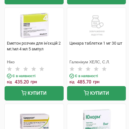
Еметон розчин для ін'єкцій 2
Цинара таблетки 1 мг 30 шт
мг/мл 4 мл 5 ампул
Ніко
Галенікум ХЕЛС, С.Л.
Є в наявності
Є в наявності
435.20
грн
485.70
грн
від
від
КУПИТИ
КУПИТИ