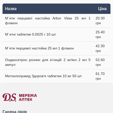
Назва
Ціна
М`яти перцевої настойка Arbor Vitae 25 мл 1
20.30
флакон
грн
25.40
М`ятні таблетки 0,0025 г 10 шт
грн
42.30
М`яти перцевої настойка 25 мл 1 флакон
грн
Ондансетрон розчин для ін'єкцій 2 мг/мл 2 мл 5
52.60
ампул
грн
61.70
Метоклопрамід Здоров'я таблетки 10 мг 50 шт
грн
Гаряча лінія