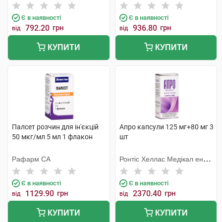
Є в наявності
Є в наявності
792.20
грн
936.80
грн
від
від
КУПИТИ
КУПИТИ
Палсет розчин для ін'єкцій
Апро капсули 125 мг+80 мг 3
50 мкг/мл 5 мл 1 флакон
шт
Рафарм СА
Ронтіс Хеллас Медікал енд
Фармасьютікал Продактс
С.А.
Є в наявності
Є в наявності
1129.90
грн
2370.40
грн
від
від
КУПИТИ
КУПИТИ