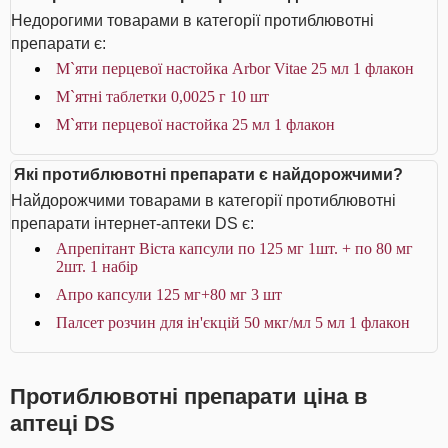
Недорогими товарами в категорії протиблювотні
препарати є:
М`яти перцевої настойка Arbor Vitae 25 мл 1 флакон
М`ятні таблетки 0,0025 г 10 шт
М`яти перцевої настойка 25 мл 1 флакон
Які протиблювотні препарати є найдорожчими?
Найдорожчими товарами в категорії протиблювотні
препарати інтернет-аптеки DS є:
Апрепітант Віста капсули по 125 мг 1шт. + по 80 мг
2шт. 1 набір
Апро капсули 125 мг+80 мг 3 шт
Палсет розчин для ін'єкцій 50 мкг/мл 5 мл 1 флакон
Протиблювотні препарати ціна в
аптеці DS