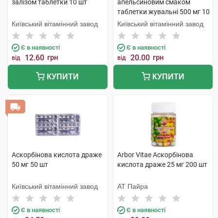
залізом таблетки 10 шт
апельсиновим смаком
таблетки жувальні 500 мг 10
шт
Київський вітамінний завод
Київський вітамінний завод
Є в наявності
Є в наявності
12.60
грн
20.00
грн
від
від
КУПИТИ
КУПИТИ
Аскорбінова кислота драже
Arbor Vitae Аскорбінова
50 мг 50 шт
кислота драже 25 мг 200 шт
Київський вітамінний завод
АТ Пайра
Є в наявності
Є в наявності