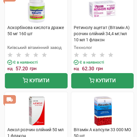
Аскорбінова кислота драже
Ретинолу ацетат (Вітамін A)
50 мг 160 шт
розчин олійний 34,4 мг/мл
10 мл 1 флакон
Київський вітамінний завод
Технолог
Є в наявності
Є в наявності
57.20
грн
62.30
грн
від
від
КУПИТИ
КУПИТИ
Аекол розчин олійний 50 мл
Вітамін A капсули 33 000 МО
1 флакон
50 шт