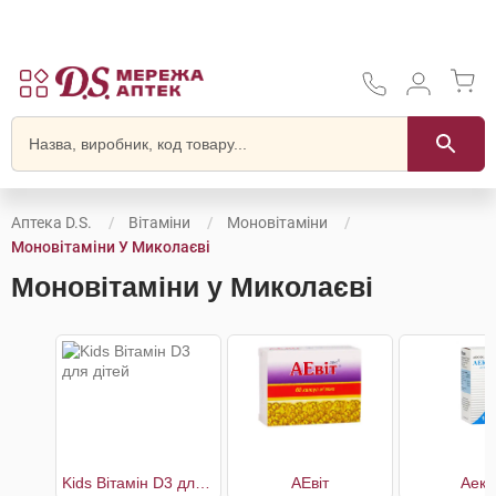
Аптека D.S.
Вітаміни
Моновітаміни
Моновітаміни У Миколаєві
Моновітаміни у Миколаєві
Kids Вітамін D3 для дітей
АЕвіт
Аеко