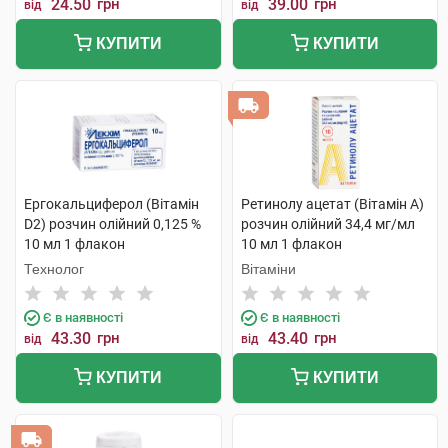
24.50
грн
39.00
грн
від
від
КУПИТИ
КУПИТИ
Ергокальциферол (Вітамін
Ретинолу ацетат (Вітамін A)
D2) розчин олійний 0,125 %
розчин олійний 34,4 мг/мл
10 мл 1 флакон
10 мл 1 флакон
Технолог
Вітаміни
Є в наявності
Є в наявності
43.30
грн
43.40
грн
від
від
КУПИТИ
КУПИТИ