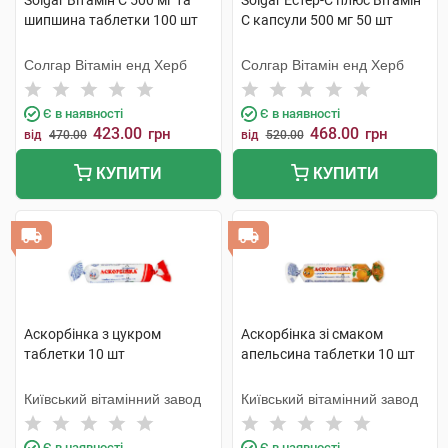
Solgar Вітамін C 500 мг та
Solgar Естер-С плюс Вітамін
шипшина таблетки 100 шт
С капсули 500 мг 50 шт
Солгар Вітамін енд Херб
Солгар Вітамін енд Херб
Є в наявності
Є в наявності
423.00
468.00
грн
грн
від
470.00
від
520.00
КУПИТИ
КУПИТИ
Аскорбінка з цукром
Аскорбінка зі смаком
таблетки 10 шт
апельсина таблетки 10 шт
Київський вітамінний завод
Київський вітамінний завод
Є в наявності
Є в наявності