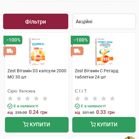
Фільтри
−100%
−100%
Zest Вітамін D3 капсули 2000
Zest Вітамін C Ретард
МО 30 шт
таблетки 24 шт
Сіріо Хелскеа
С.І.І.Т.
Є в наявності
Є в наявності
0.24
0.33
грн
грн
від
235.00
від
331.60
КУПИТИ
КУПИТИ