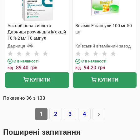
Аскорбінова кислота
Вітамін E капсули 100 мг 50
Дарниця розчин для ін'єкцій
шт
10 % 2 мл 10 ампул
Дарниця ФФ
Київський вітамінний завод
Є в наявності
Є в наявності
89.40
грн
94.20
грн
від
від
КУПИТИ
КУПИТИ
Показано
36
з
133
1
2
3
4
›
Поширені запитання