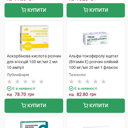
КУПИТИ
КУПИТИ
Аскорбінова кислота розчин
Альфа-токоферолу ацетат
для ін'єкцій 100 мг/мл 2 мл
(Вітамін E) розчин олійний
10 ампул
100 мг/мл 20 мл 1 флакон
Лубнифарм
Технолог
Є в наявності
Є в наявності
78.70
грн
82.80
грн
від
від
КУПИТИ
КУПИТИ