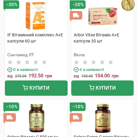
−30%
−20%
IF Вітамінний комплекс А+Е
Arbor Vitae Вітамін A+Е
капсули 60 шт
капсули 30 шт
Сантамед ЛТ
Віола
Є в наявності
Є в наявності
192.50
104.00
грн
грн
від
275.00
від
130.00
КУПИТИ
КУПИТИ
−10%
−10%