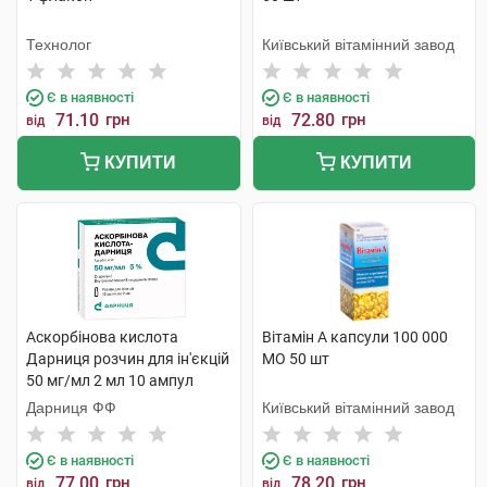
Технолог
Київський вітамінний завод
Є в наявності
Є в наявності
71.10
грн
72.80
грн
від
від
КУПИТИ
КУПИТИ
Аскорбінова кислота
Вітамін A капсули 100 000
Дарниця розчин для ін'єкцій
МО 50 шт
50 мг/мл 2 мл 10 ампул
Дарниця ФФ
Київський вітамінний завод
Є в наявності
Є в наявності
77.00
грн
78.20
грн
від
від