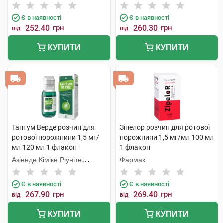
Є в наявності
Є в наявності
252.40
грн
260.30
грн
від
від
КУПИТИ
КУПИТИ
Тантум Верде розчин для
Зіпелор розчин для ротової
ротової порожнини 1,5 мг/
порожнини 1,5 мг/мл 100 мл
мл 120 мл 1 флакон
1 флакон
Азіенде Кіміке Ріуніте
Фармак
Анжеліні Франческо
Є в наявності
Є в наявності
267.90
грн
269.40
грн
від
від
КУПИТИ
КУПИТИ