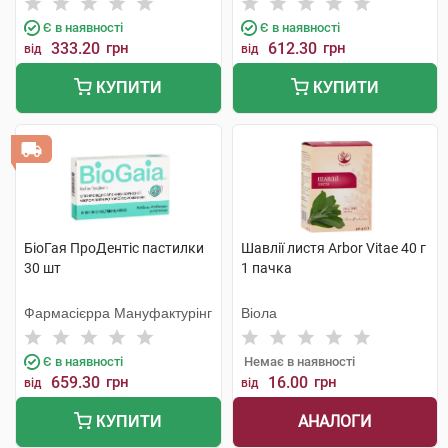
Є в наявності
Є в наявності
333.20
грн
612.30
грн
від
від
КУПИТИ
КУПИТИ
БіоГая ПроДентіс пастилки
Шавлії листя Arbor Vitae 40 г
30 шт
1 пачка
Фармасієрра Мануфактурінг
Віола
Є в наявності
Немає в наявності
659.30
грн
16.00
грн
від
від
АНАЛОГИ
КУПИТИ