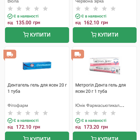
Віола
Червона зірка
Є в наявності
Є в наявності
135.00
грн
162.10
грн
від
від
КУПИТИ
КУПИТИ
Дентагель гель для ясен 20 г
Метрогіл Дента гель для
1 туба
ясен 20 г 1 туба
Фітофарм
Юнік Фармасьютикал
Лабораторіз
Є в наявності
Є в наявності
172.10
грн
173.20
грн
від
від
КУПИТИ
КУПИТИ