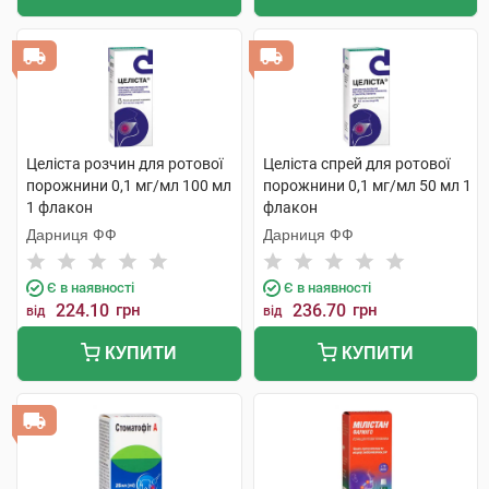
Целіста розчин для ротової
Целіста спрей для ротової
порожнини 0,1 мг/мл 100 мл
порожнини 0,1 мг/мл 50 мл 1
1 флакон
флакон
Дарниця ФФ
Дарниця ФФ
Є в наявності
Є в наявності
224.10
грн
236.70
грн
від
від
КУПИТИ
КУПИТИ