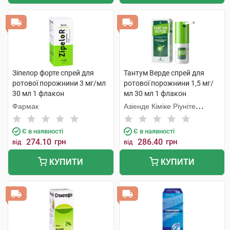
Зіпелор форте спрей для
Тантум Верде спрей для
ротової порожнини 3 мг/мл
ротової порожнини 1,5 мг/
30 мл 1 флакон
мл 30 мл 1 флакон
Фармак
Азіенде Кіміке Ріуніте
Анжеліні Франческо
Є в наявності
Є в наявності
274.10
грн
286.40
грн
від
від
КУПИТИ
КУПИТИ