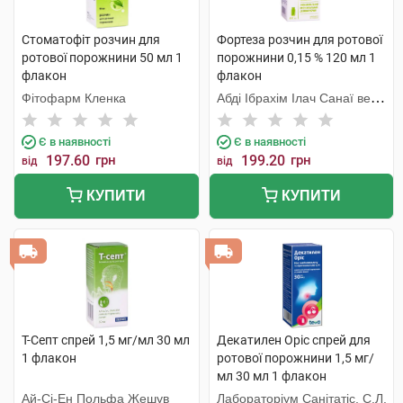
Стоматофіт розчин для
Фортеза розчин для ротової
ротової порожнини 50 мл 1
порожнини 0,15 % 120 мл 1
флакон
флакон
Фітофарм Кленка
Абді Ібрахім Ілач Санаї ве
Тіджарет
Є в наявності
Є в наявності
197.60
грн
199.20
грн
від
від
КУПИТИ
КУПИТИ
Т-Септ спрей 1,5 мг/мл 30 мл
Декатилен Оріс спрей для
1 флакон
ротової порожнини 1,5 мг/
мл 30 мл 1 флакон
Ай-Сі-Ен Польфа Жешув
Лабораторіум Санітатіс, С.Л.