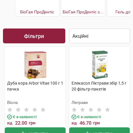
БіоГая ПроДентіс
БіоГая ПроДентіс з яблучним смаком
Гель для
Фільтри
Дуба кора Arbor Vitae 100 г 1
Елекасол Ліктрави збір 1,5 г
пачка
20 фільтр-пакетів
Віола
Ліктрави
Є в наявності
Є в наявності
22.00
грн
46.70
грн
від
від