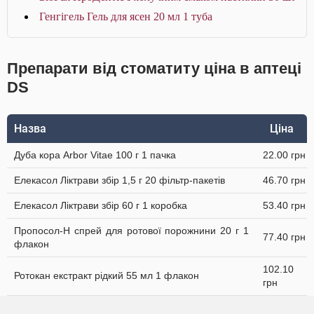
Генгігель Гель для ясен 20 мл 1 туба
Препарати від стоматиту ціна в аптеці
DS
Назва
Ціна
Дуба кора Arbor Vitae 100 г 1 пачка
22.00 грн
Елекасол Ліктрави збір 1,5 г 20 фільтр-пакетів
46.70 грн
Елекасол Ліктрави збір 60 г 1 коробка
53.40 грн
Пропосол-Н спрей для ротової порожнини 20 г 1
77.40 грн
флакон
102.10
Ротокан екстракт рідкий 55 мл 1 флакон
грн