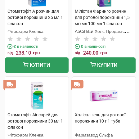
Стоматофіт А розчин для
Мілістан Фаринго розчин
ротової порожнини 25 мл 1
для ротової порожнини 1,5
флакон
мг/мл 100 мл 1 флакон
Фітофарм Кленка
АйСіПіЕй Хелс Продактc
Лімітед
Є в наявності
Є в наявності
238.10
грн
240.00
грн
від
від
КУПИТИ
КУПИТИ
Стоматофіт Air спрей для
Холісал гель для ротової
ротової порожнини 30 мл 1
порожнини 10 г 1 туба
флакон
Фітофарм Кленка
Фармзавод Єльфа