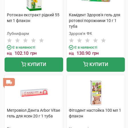
Ротокан екстракт рідкий 55
Камідент Здоров'я гель для
мл 1 флакон
ротової порожнини 10 г 1
туба
Лубнифарм
Здоров'я ФК
Є в наявності
Є в наявності
102.10
грн
130.90
грн
від
від
КУПИТИ
КУПИТИ
Метровіол Дента Arbor Vitae
Фітодент настойка 100 мл 1
гель для ясен 20 г 1 туба
флакон