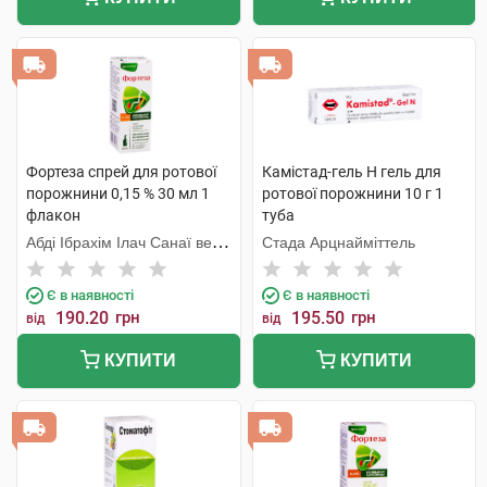
Фортеза спрей для ротової
Камістад-гель Н гель для
порожнини 0,15 % 30 мл 1
ротової порожнини 10 г 1
флакон
туба
Абді Ібрахім Ілач Санаї ве
Стада Арцнайміттель
Тіджарет
Є в наявності
Є в наявності
190.20
грн
195.50
грн
від
від
КУПИТИ
КУПИТИ