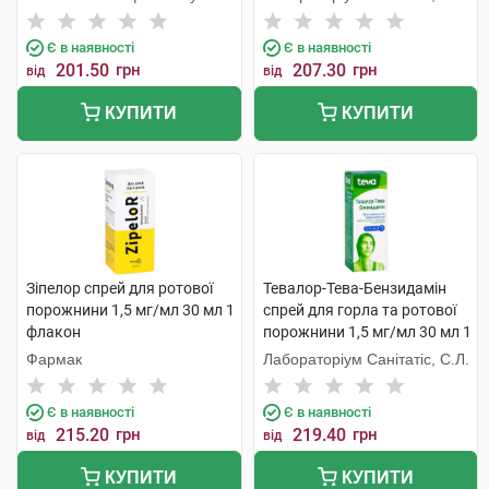
Є в наявності
Є в наявності
201.50
грн
207.30
грн
від
від
КУПИТИ
КУПИТИ
Зіпелор спрей для ротової
Тевалор-Тева-Бензидамін
порожнини 1,5 мг/мл 30 мл 1
спрей для горла та ротової
флакон
порожнини 1,5 мг/мл 30 мл 1
флакон
Фармак
Лабораторіум Санітатіс, С.Л.
Є в наявності
Є в наявності
215.20
грн
219.40
грн
від
від
КУПИТИ
КУПИТИ