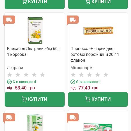
КУПИТИ
КУПИТИ
Елекасол Ліктрави збір 60 г
Пропосол-Н спрей для
1 коробка
ротової порожнини 20 г 1
флакон
Ліктрави
Мікрофарм
Є в наявності
Є в наявності
53.40
грн
77.40
грн
від
від
КУПИТИ
КУПИТИ