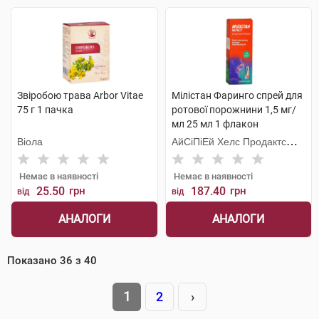
Звіробою трава Arbor Vitae
Мілістан Фаринго спрей для
75 г 1 пачка
ротової порожнини 1,5 мг/
мл 25 мл 1 флакон
Віола
АйСіПіЕй Хелс Продактc
Лімітед
Немає в наявності
Немає в наявності
25.50
грн
187.40
грн
від
від
АНАЛОГИ
АНАЛОГИ
Показано
36
з
40
1
2
›