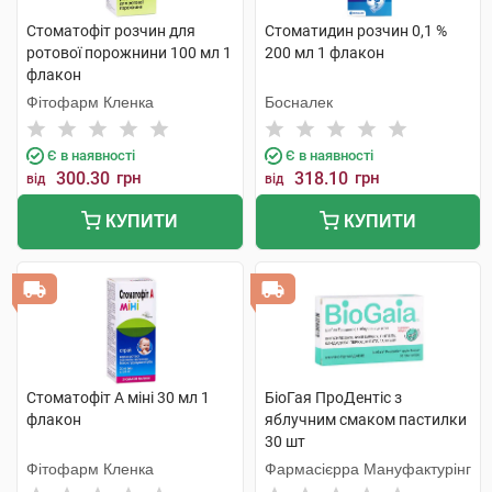
Стоматофіт розчин для
Стоматидин розчин 0,1 %
ротової порожнини 100 мл 1
200 мл 1 флакон
флакон
Фітофарм Кленка
Босналек
Є в наявності
Є в наявності
300.30
грн
318.10
грн
від
від
КУПИТИ
КУПИТИ
Стоматофіт А міні 30 мл 1
БіоГая ПроДентіс з
флакон
яблучним смаком пастилки
30 шт
Фітофарм Кленка
Фармасієрра Мануфактурінг