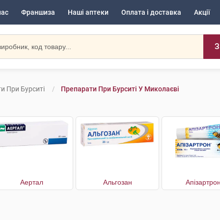
нас
Франшиза
Наші аптеки
Оплата і доставка
Акції
З
и При Бурситі
Препарати При Бурситі У Миколаєві
Аертал
Альгозан
Апізартро