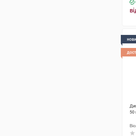
ві
нов
дос
Дик
50 
Ві