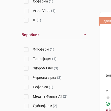
Софарма
(1)
Arbor Vitae
(1)
IF
(1)
дос
Виробник
Фітофарм
(1)
Тернофарм
(1)
Здоров'я ФК
(3)
Бом
Червона зірка
(3)
Софарма
(1)
Фі
Медана Фарма АТ
(2)
Лубнифарм
(2)
ві