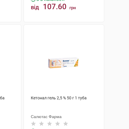
107.60
від
грн
КУПИТИ
уба
Кетонал гель 2,5 % 50 г 1 туба
Салютас Фарма