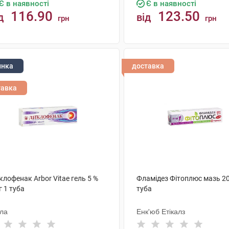
Є в наявності
Є в наявності
116.90
123.50
д
від
грн
грн
КУПИТИ
КУПИТИ
инка
доставка
тавка
лофенак Arbor Vitae гель 5 %
Фламідез Фітоплюс мазь 20
г 1 туба
туба
ола
Енк'юб Етікалз