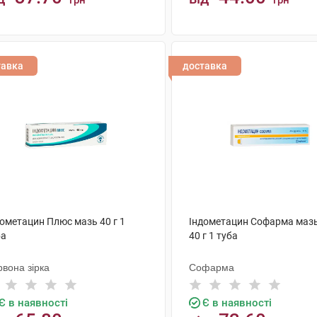
грн
грн
КУПИТИ
КУПИТИ
тавка
доставка
дометацин Плюс мазь 40 г 1
Індометацин Софарма мазь
ба
40 г 1 туба
вона зірка
Софарма
Є в наявності
Є в наявності