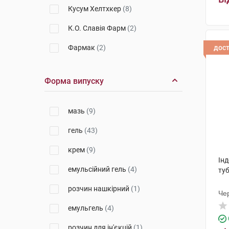
Кусум Хелтхкер
(8)
К.О. Славія Фарм
(2)
Фармак
(2)
дос
Салютас Фарма
(6)
Форма випуску
Віола
(1)
Енк'юб Етікалз
(3)
мазь
(9)
Емамі
(1)
гель
(43)
Ментолатум Компані
(3)
крем
(9)
Ін
Менаріні Мануфактурінг
(2)
емульсійний гель
(4)
ту
Дарниця ФФ
(2)
розчин нашкірний
(1)
Чер
Гедеон Ріхтер
(2)
емульгель
(4)
ДКП Фармацевтична фабрика
розчин для ін'єкцій
(1)