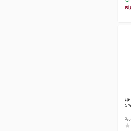
ві
Ди
5 %
Зд