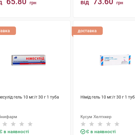
65.80
73.60
д
від
грн
грн
КУПИТИ
КУПИТИ
тавка
доставка
есулід гель 10 мг/г 30 г 1 туба
Німід гель 10 мг/г 30 г 1 ту
бнифарм
Кусум Хелтхкер
Є в наявності
Є в наявності