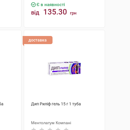
Є в наявності
135.30
від
грн
КУПИТИ
доставка
ба
Дип Риліф гель 15 г 1 туба
Ментолатум Компані