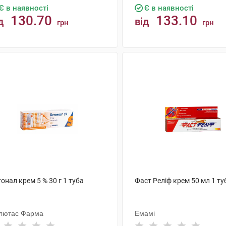
Є в наявності
Є в наявності
130.70
133.10
д
від
грн
грн
КУПИТИ
КУПИТИ
онал крем 5 % 30 г 1 туба
Фаст Реліф крем 50 мл 1 ту
лютас Фарма
Емамі