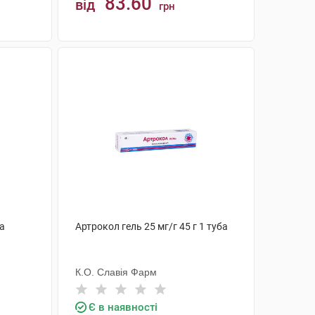
83.60
від
грн
КУПИТИ
ба
Артрокол гель 25 мг/г 45 г 1 туба
К.О. Славія Фарм
Є в наявності