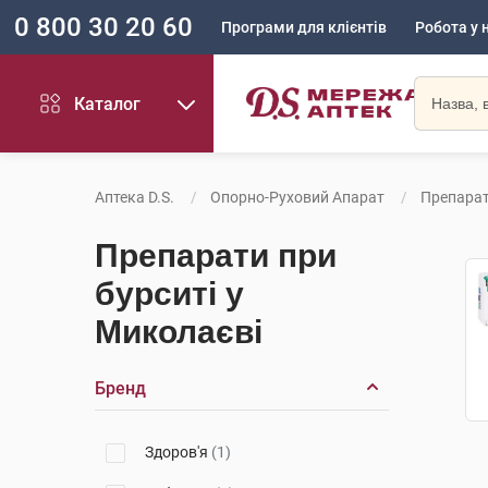
0 800 30 20 60
Програми для клієнтів
Робота у 
Каталог
Аптека D.S.
Опорно-Руховий Апарат
Препарат
Препарати при
бурситі у
Миколаєві
Бренд
Здоров'я
(1)