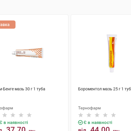
тавка
-Бенге мазь 30 г 1 туба
Бороментол мазь 25 г 1 ту
тофарм
Тернофарм
Є в наявності
Є в наявності
37.70
44.00
д
від