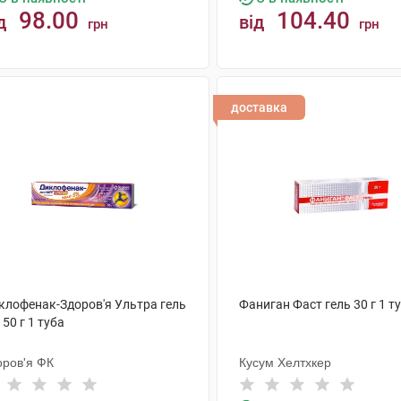
98.00
104.40
д
від
грн
грн
КУПИТИ
КУПИТИ
доставка
клофенак-Здоров'я Ультра гель
Фаниган Фаст гель 30 г 1 т
 50 г 1 туба
оров'я ФК
Кусум Хелтхкер