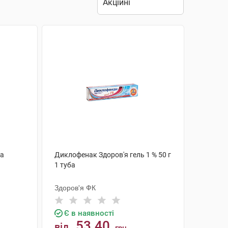
ба
Диклофенак Здоров'я гель 1 % 50 г
1 туба
Здоров'я ФК
Є в наявності
53.40
від