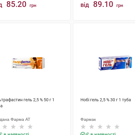
85.20
89.10
д
від
грн
грн
КУПИТИ
КУПИТИ
трафастин гель 2,5 % 50 г 1
Нобі гель 2,5 % 30 г 1 туба
ба
дана Фарма АТ
Фармак
Є в наявності
Є в наявності