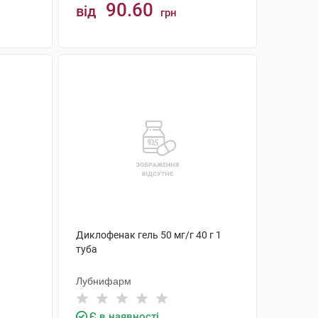
90.60
від
грн
КУПИТИ
Диклофенак гель 50 мг/г 40 г 1
туба
Лубнифарм
Є в наявності