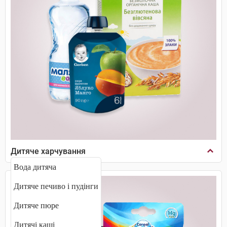
Дитяче харчування
Вода дитяча
Дитяче печиво і пудінги
Дитяче пюре
Дитячі каші