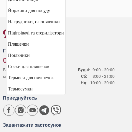
Йоржики для посуду
Нагрудники, слюнявчики
Підігрівачі та стерилізатори
Пляшечки
Гаряча лінія
Поїльники
0 800 30 20 60
Соски для пляшечок
Безкоштовно зі стаціонарних і
Будні:
9:00 - 20:00
мобільних телефонів в Україні
Сб:
8:00 - 21:00
Термоси для пляшечок
Нд:
10:00 - 20:00
Термосумки
Приєднуйтесь
Завантажити застосунок