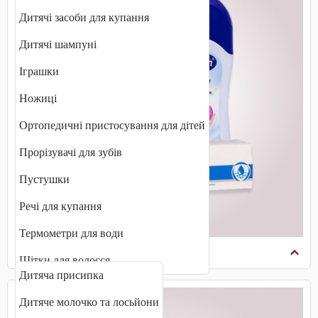
Дитячі засоби для купання
Дитячі шампуні
Іграшки
Ножиці
Ортопедичні пристосування для дітей
Прорізувачі для зубів
Пустушки
Речі для купання
Термометри для води
Захист і зволоження шкіри
Щітки для волосся
Дитяча присипка
Дитяче молочко та лосьйони