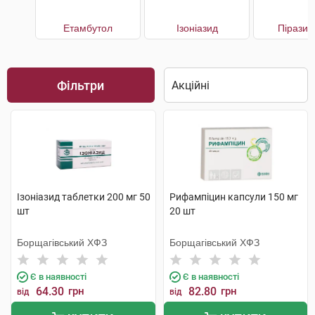
Етамбутол
Ізоніазид
Піразин
Фільтри
Ізоніазид таблетки 200 мг 50
Рифампіцин капсули 150 мг
шт
20 шт
Борщагівський ХФЗ
Борщагівський ХФЗ
Є в наявності
Є в наявності
64.30
грн
82.80
грн
від
від