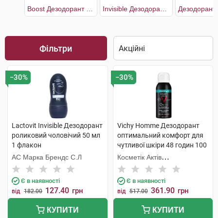
Boost Дезодорант чоловічий 2 х 50 мл
Invisible Дезодорант роликовий чоловічий
Фільтри
−30%
−30%
Lactovit Invisible Дезодорант
Vichy Homme Дезодорант
роликовий чоловічий 50 мл
оптимальний комфорт для
1 флакон
чутливої шкіри 48 годин 100
мл 1 флакон
АС Марка Брендс С.Л
Косметік Актів
Інтернаціональ
Є в наявності
Є в наявності
127.40
361.90
грн
грн
від
182.00
від
517.00
КУПИТИ
КУПИТИ