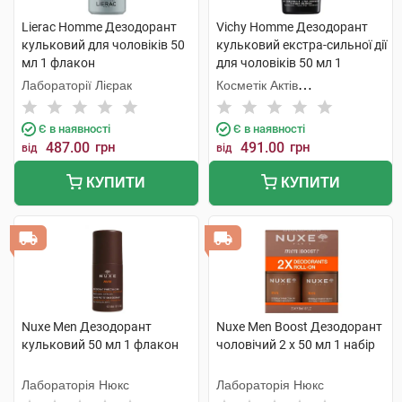
Lierac Homme Дезодорант
Vichy Homme Дезодорант
кульковий для чоловіків 50
кульковий екстра-сильної дії
мл 1 флакон
для чоловіків 50 мл 1
флакон
Лабораторії Лієрак
Косметік Актів
Інтернаціональ
Є в наявності
Є в наявності
487.00
грн
491.00
грн
від
від
КУПИТИ
КУПИТИ
Nuxe Men Дезодорант
Nuxe Men Boost Дезодорант
кульковий 50 мл 1 флакон
чоловічий 2 х 50 мл 1 набір
Лабораторія Нюкс
Лабораторія Нюкс