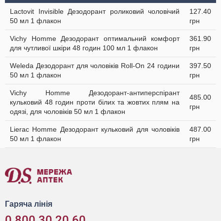
Lactovit Invisible Дезодорант роликовий чоловічий
127.40
50 мл 1 флакон
грн
Vichy Homme Дезодорант оптимальний комфорт
361.90
для чутливої шкіри 48 годин 100 мл 1 флакон
грн
Weleda Дезодорант для чоловіків Roll-On 24 години
397.50
50 мл 1 флакон
грн
Vichy Homme Дезодорант-антиперспірант
485.00
кульковий 48 годин проти білих та жовтих плям на
грн
одязі, для чоловіків 50 мл 1 флакон
Lierac Homme Дезодорант кульковий для чоловіків
487.00
50 мл 1 флакон
грн
Гаряча лінія
0 800 30 20 60