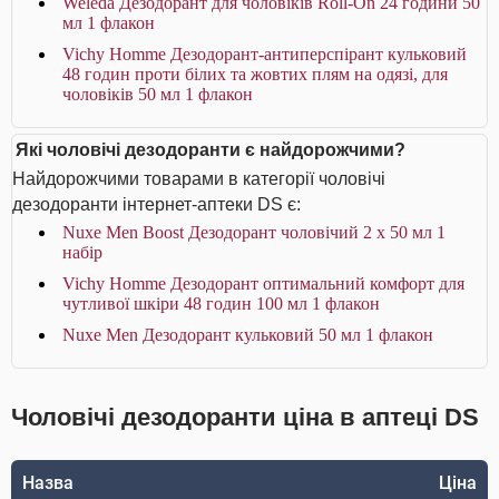
Weleda Дезодорант для чоловіків Roll-On 24 години 50
мл 1 флакон
Vichy Homme Дезодорант-антиперспірант кульковий
48 годин проти білих та жовтих плям на одязі, для
чоловіків 50 мл 1 флакон
Які чоловічі дезодоранти є найдорожчими?
Найдорожчими товарами в категорії чоловічі
дезодоранти інтернет-аптеки DS є:
Nuxe Men Boost Дезодорант чоловічий 2 х 50 мл 1
набір
Vichy Homme Дезодорант оптимальний комфорт для
чутливої шкіри 48 годин 100 мл 1 флакон
Nuxe Men Дезодорант кульковий 50 мл 1 флакон
Чоловічі дезодоранти ціна в аптеці DS
Назва
Ціна