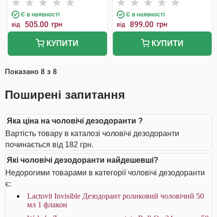
Є в наявності
Є в наявності
505.00
грн
899.00
грн
від
від
КУПИТИ
КУПИТИ
Показано
8
з
8
Поширені запитання
Яка ціна на чоловічі дезодоранти ?
Вартість товару в каталозі чоловічі дезодоранти
починається від 182 грн.
Які чоловічі дезодоранти найдешевші?
Недорогими товарами в категорії чоловічі дезодоранти
є:
Lactovit Invisible Дезодорант роликовий чоловічий 50
мл 1 флакон