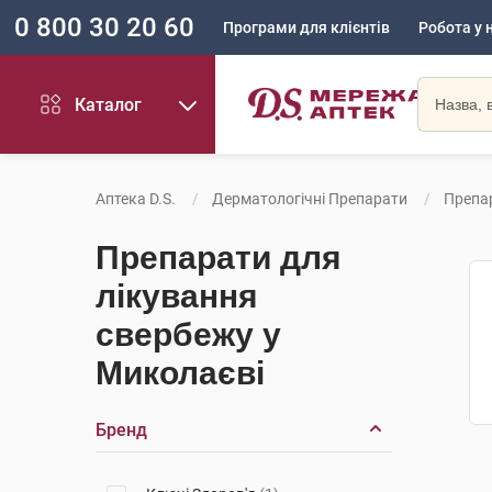
0 800 30 20 60
Програми для клієнтів
Робота у 
Каталог
Аптека D.S.
Дерматологічні Препарати
Препа
Препарати для
лікування
свербежу у
Миколаєві
Бренд