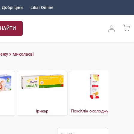
Добрі ціни
Likar Online
НАЙТИ
бежу У Миколаєві
Ірикар
ПоксКлін охолоджуючий мус при вітряній віспі, зуді