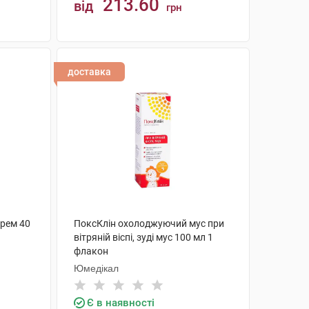
213.60
від
грн
КУПИТИ
доставка
крем 40
ПоксКлін охолоджуючий мус при
вітряній віспі, зуді мус 100 мл 1
флакон
Юмедікал
Є в наявності