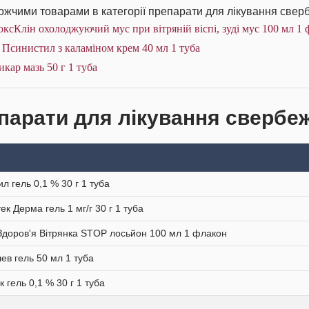
жчими товарами в категорії препарати для лікування сверб
ксКлін охолоджуючий мус при вітряній віспі, зуді мус 100 мл 1 
 Псинистил з каламіном крем 40 мл 1 туба
икар мазь 50 г 1 туба
парати для лікування свербежу
ил гель 0,1 % 30 г 1 туба
ек Дерма гель 1 мг/г 30 г 1 туба
Здоров'я Вітрянка STOP лосьйон 100 мл 1 флакон
ев гель 50 мл 1 туба
к гель 0,1 % 30 г 1 туба