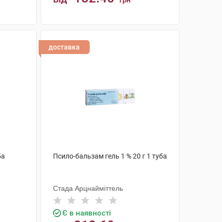
грн
КУПИТИ
доставка
ба
Псило-бальзам гель 1 % 20 г 1 туба
Стада Арцнайміттель
Є в наявності