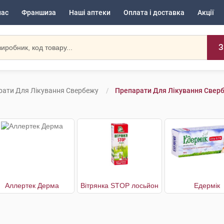
нас
Франшиза
Наші аптеки
Оплата і доставка
Акції
З
рати Для Лікування Свербежу
Препарати Для Лікування Свер
Аллертек Дерма
Вітрянка STOP лосьйон
Едермік