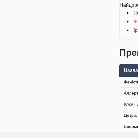
Найдоро
По
IF
Ір
Пре
Назва
Феніст
Аллерт
Ключі 
Цетрил
Едермі