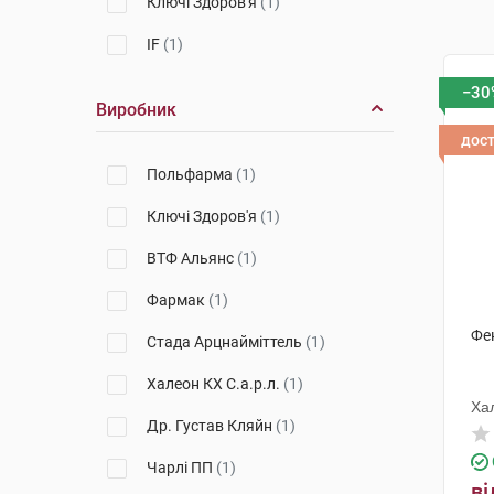
Ключі Здоров'я
(1)
IF
(1)
−30
Виробник
дос
Польфарма
(1)
Ключі Здоров'я
(1)
ВТФ Альянс
(1)
Фармак
(1)
Фен
Стада Арцнайміттель
(1)
Халеон КХ С.а.р.л.
(1)
Хал
Др. Густав Кляйн
(1)
Чарлі ПП
(1)
ві