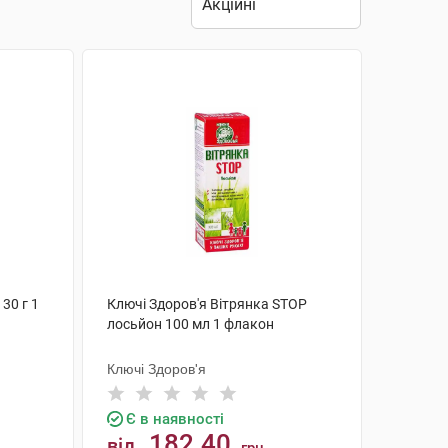
30 г 1
Ключі Здоров'я Вітрянка STOP
лосьйон 100 мл 1 флакон
Ключі Здоров'я
Є в наявності
182.40
від