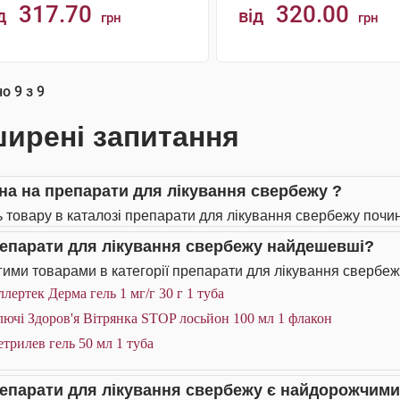
317.70
320.00
д
від
грн
грн
КУПИТИ
КУПИТИ
но
9
з
9
ирені запитання
іна на препарати для лікування свербежу ?
ь товару в каталозі препарати для лікування свербежу почин
репарати для лікування свербежу найдешевші?
ими товарами в категорії препарати для лікування свербеж
лертек Дерма гель 1 мг/г 30 г 1 туба
ючі Здоров'я Вітрянка STOP лосьйон 100 мл 1 флакон
трилев гель 50 мл 1 туба
репарати для лікування свербежу є найдорожчим