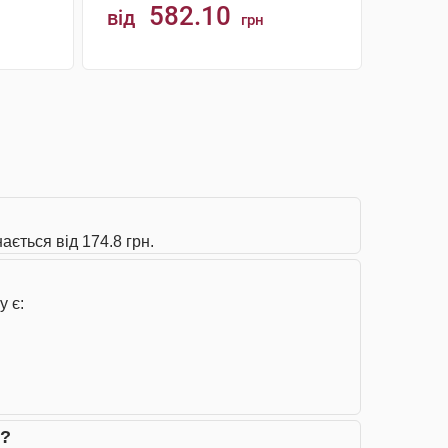
582.10
від
грн
КУПИТИ
ається від 174.8 грн.
у є:
и?