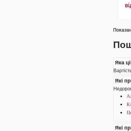
ві
Показа
Пош
Яка ц
Вартіст
Які п
Недорог
Ал
Кл
Це
Які п