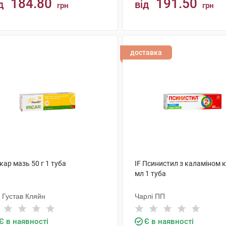
184.80
191.50
д
від
грн
грн
КУПИТИ
КУПИТИ
доставка
кар мазь 50 г 1 туба
IF Псинистил з каламіном 
мл 1 туба
 Густав Кляйн
Чарлі ПП
Є в наявності
Є в наявності