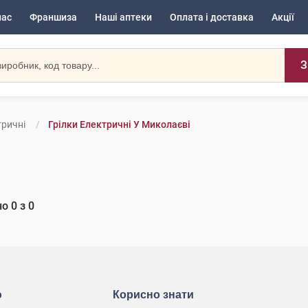
нас
Франшиза
Наші аптеки
Оплата і доставка
Акції
З
тричні
Грілки Електричні У Миколаєві
но
0
з
0
ю
Корисно знати