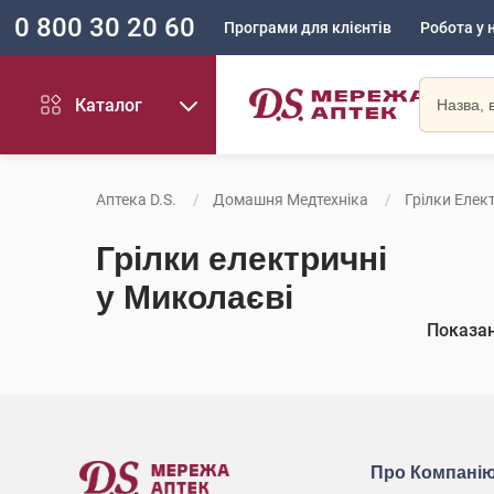
0 800 30 20 60
Програми для клієнтів
Робота у 
Каталог
Аптека D.S.
Домашня Медтехніка
Грілки Елек
Грілки електричні
у Миколаєві
Показа
Про Компані