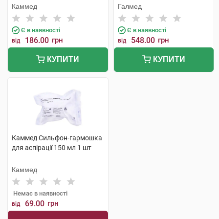
накінечника 8,0 мм/F24 1 шт
трубками, контейнер 400 мл
Каммед
Галмед
1 шт
Є в наявності
Є в наявності
186.00
грн
548.00
грн
від
від
КУПИТИ
КУПИТИ
Каммед Сильфон-гармошка
для аспірації 150 мл 1 шт
Каммед
Немає в наявності
69.00
грн
від