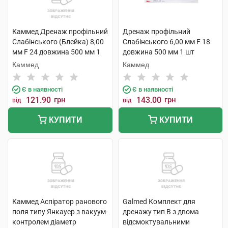
Каммед Дренаж профільний
Дренаж профільний
Слабінського (Блейка) 8,00
Слабінського 6,00 мм F 18
мм F 24 довжина 500 мм 1
довжина 500 мм 1 шт
шт
Каммед
Каммед
Є в наявності
Є в наявності
121.90
грн
143.00
грн
від
від
КУПИТИ
КУПИТИ
Каммед Аспіратор ранового
Galmed Комплект для
поля типу Янкауер з вакуум-
дренажу тип В з двома
контролем діаметр
відсмоктувальними