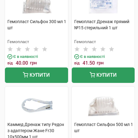
Гемопласт Сильфон 300 мл 1
Гемопласт Дренаж прямий
шт
№15 стерильний 1 шт
Гемопласт
Гемопласт
Є в наявності
Є в наявності
40.00
грн
41.50
грн
від
від
КУПИТИ
КУПИТИ
Каммед Дренаж типу Редон
Гемопласт Сильфон 500 мл 1
з адаптером Жане Fr30
шт
10x500мм 1 шт