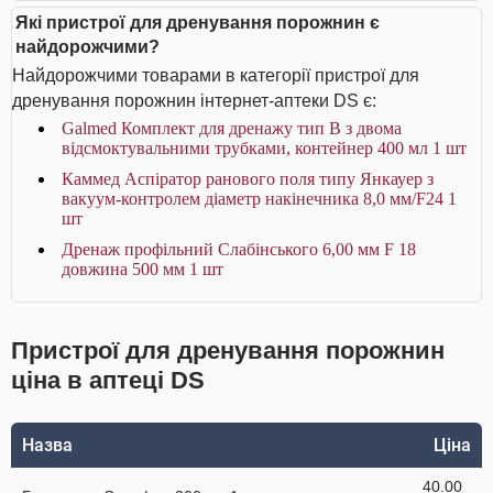
Які пристрої для дренування порожнин є
найдорожчими?
Найдорожчими товарами в категорії пристрої для
дренування порожнин інтернет-аптеки DS є:
Galmed Комплект для дренажу тип В з двома
відсмоктувальними трубками, контейнер 400 мл 1 шт
Каммед Аспіратор ранового поля типу Янкауер з
вакуум-контролем діаметр накінечника 8,0 мм/F24 1
шт
Дренаж профільний Слабінського 6,00 мм F 18
довжина 500 мм 1 шт
Пристрої для дренування порожнин
ціна в аптеці DS
Назва
Ціна
40.00