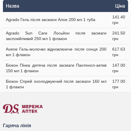
Назва
Ціна
141.40
Agrado Гель після засмаги Алое 200 мл 1 туба
грн
Agrado Sun Care Лосьйон після засмаги
241.50
заспокійливий 250 мл 1 флакон
грн
Avene Гель-молочко відновлюючe після сонця 200
617.63
мл 1 флакон
грн
Біокон Пінка дитяча після засмаги Пантенол-актив
147.00
150 мл 1 флакон
грн
Біокон Спрей охолоджуючий після засмаги 160 мл
177.00
1 флакон
грн
Гаряча лінія