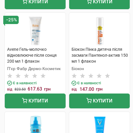
КУПИТИ
КУПИТИ
−25%
Avene Гель-молочко
Біокон Пінка дитяча після
відновлюючe після сонця
засмаги Пантенол-актив 150
200 мл 1 флакон
мл 1 флакон
П'єр Фабр Дермо-Косметик
Біокон
Є в наявності
Є в наявності
617.63
грн
147.00
грн
від
823.50
від
КУПИТИ
КУПИТИ