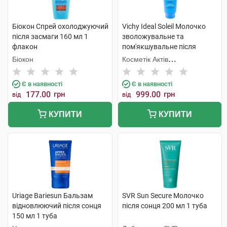
Біокон Спрей охолоджуючий
Vichy Ideal Soleil Молочко
після засмаги 160 мл 1
зволожувальне та
флакон
пом'якшувальне після
засмаги 300 мл 1 флакон
Біокон
Косметік Актів
Інтернаціональ
Є в наявності
Є в наявності
177.00
грн
999.00
грн
від
від
КУПИТИ
КУПИТИ
Uriage Bariesun Бальзам
SVR Sun Secure Молочко
відновлюючий після сонця
після сонця 200 мл 1 туба
150 мл 1 туба