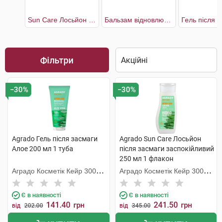
Sun Care Лосьйон після засмаги заспокійливий
Бальзам відновлюючий після сонця
Фільтри
−30%
−30%
Agrado Гель після засмаги
Agrado Sun Care Лосьйон
Алое 200 мл 1 туба
після засмаги заспокійливий
250 мл 1 флакон
Аградо Косметік Кейр 3000
Аградо Косметік Кейр 3000
С.Л.У.
С.Л.У.
Є в наявності
Є в наявності
141.40
241.50
грн
грн
від
202.00
від
345.00