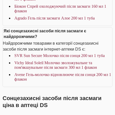
Біокон Спрей охолоджуючий після засмаги 160 мл 1
флакон
Agrado Гель після засмаги Алое 200 мл 1 туба
Які сонцезахисні засоби після засмаги є
найдорожчими?
Найдорожчими товарами в категорії сонцезахисні
засоби після засмаги інтернет-аптеки DS є:
SVR Sun Secure Молочко після сонця 200 мл 1 туба
Vichy Ideal Soleil Молочко зволожувальне та
пом'якшувальне після засмаги 300 мл 1 флакон
Avene Гель-молочко відновлюючe після сонця 200 мл 1
флакон
Сонцезахисні засоби після засмаги
ціна в аптеці DS