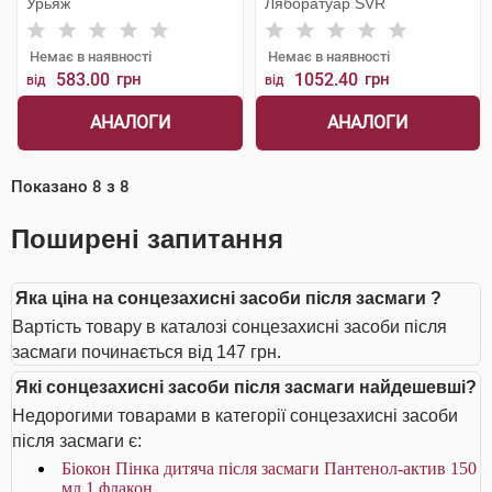
Урьяж
Ляборатуар SVR
Немає в наявності
Немає в наявності
583.00
грн
1052.40
грн
від
від
АНАЛОГИ
АНАЛОГИ
Показано
8
з
8
Поширені запитання
Яка ціна на сонцезахисні засоби після засмаги ?
Вартість товару в каталозі сонцезахисні засоби після
засмаги починається від 147 грн.
Які сонцезахисні засоби після засмаги найдешевші?
Недорогими товарами в категорії сонцезахисні засоби
після засмаги є:
Біокон Пінка дитяча після засмаги Пантенол-актив 150
мл 1 флакон