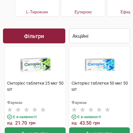
L-Тироксин
Еутирокс
Еферо
Фільтри
Сінторікс таблетки 25 мкг 50
Сінторікс таблетки 50 мкг 50
шт
шт
Фармак
Фармак
Є в наявності
Є в наявності
21.70
грн
43.50
грн
від
від