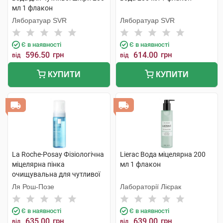
мл 1 флакон
Ляборатуар SVR
Ляборатуар SVR
Є в наявності
Є в наявності
596.50
грн
614.00
грн
від
від
КУПИТИ
КУПИТИ
La Roche-Posay Фізіологічна
Lierac Вода міцелярна 200
міцелярна пінка
мл 1 флакон
очищувальна для чутливої
шкіри 150 мл 1 флакон
Ля Рош-Позе
Лабораторії Лієрак
Є в наявності
Є в наявності
635.00
грн
639.00
грн
від
від