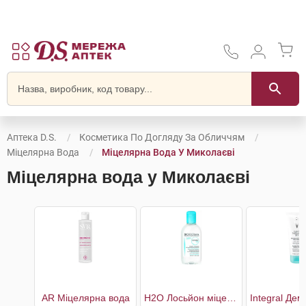
Аптека D.S.
Косметика По Догляду За Обличчям
Міцелярна Вода
Міцелярна Вода У Миколаєві
Міцелярна вода у Миколаєві
AR Міцелярна вода
H2O Лосьйон міцелярний для зневодненої чутливої шкіри