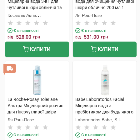
Міцелярна вода 3-в1 для
вода для очищення чутливої
чутливої шкіри обличчя та
шкіри обличчя 200 мл 1
очей 200 мл 1 флакон
флакон
Косметік Актів
Ля Рош-Позе
Інтернаціональ
Є в наявності
Є в наявності
528.00
грн
531.00
грн
від
від
КУПИТИ
КУПИТИ
La Roche-Posay Toleriane
Babe Laboratorios Facial
Ультра Міцелярний розчин
Міцелярна вода з
для гіперчутливої шкіри
пребіотиком для будь-якого
обличчя 200 мл 1 флакон
типу шкіри, навіть дуже
Ля Рош-Позе
Laboratorios Babe, S.L.
чутливої 250 мл 1 флакон
Є в наявності
Є в наявності