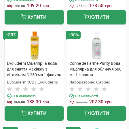
109.20
178.50
грн
грн
від
156.00
від
255.00
КУПИТИ
КУПИТИ
−30%
−30%
Evoluderm Міцелярна вода
Corine de Farme Purity Вода
для зняття макіяжу з
міцелярна для обличчя 500
вітаміном C 250 мл 1 флакон
мл 1 флакон
Evoluderm (C2J Evoluderm)
Лабораторіес Сарбек
Є в наявності
Є в наявності
188.30
202.30
грн
грн
від
269.00
від
289.00
КУПИТИ
КУПИТИ