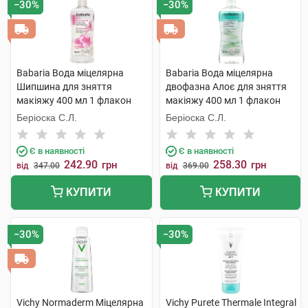
−30%
−30%
Babaria Вода міцелярна
Babaria Вода міцелярна
Шипшина для зняття
двофазна Алоє для зняття
макіяжу 400 мл 1 флакон
макіяжу 400 мл 1 флакон
Беріоска С.Л.
Беріоска С.Л.
Є в наявності
Є в наявності
242.90
258.30
грн
грн
від
347.00
від
369.00
КУПИТИ
КУПИТИ
−30%
−30%
Vichy Normaderm Міцелярна
Vichy Purete Thermale Integral