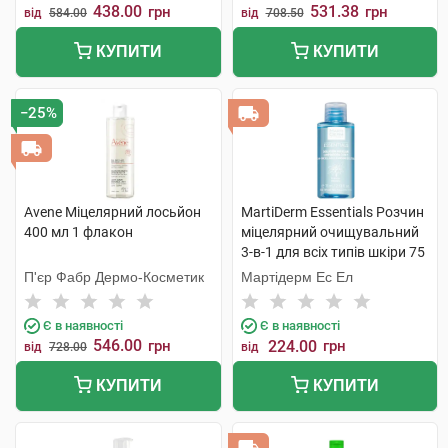
438.00
531.38
грн
грн
від
584.00
від
708.50
КУПИТИ
КУПИТИ
−25%
Avene Міцелярний лосьйон
MartiDerm Essentials Розчин
400 мл 1 флакон
міцелярний очищувальний
3-в-1 для всіх типів шкіри 75
мл 1 флакон
П'єр Фабр Дермо-Косметик
Мартідерм Ес Ел
Є в наявності
Є в наявності
546.00
грн
224.00
грн
від
728.00
від
КУПИТИ
КУПИТИ