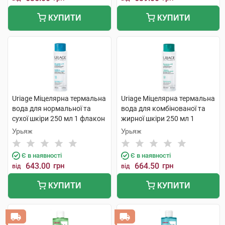
КУПИТИ
КУПИТИ
Uriage Міцелярна термальна
Uriage Міцелярна термальна
вода для нормальної та
вода для комбінованої та
сухої шкіри 250 мл 1 флакон
жирної шкіри 250 мл 1
флакон
Урьяж
Урьяж
Є в наявності
Є в наявності
643.00
грн
664.50
грн
від
від
КУПИТИ
КУПИТИ