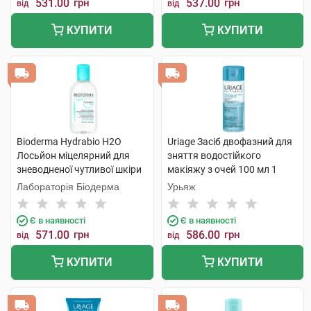
531.00
грн
537.00
грн
від
від
КУПИТИ
КУПИТИ
Bioderma Hydrabio H2O
Uriage Засіб двофазний для
Лосьйон міцелярний для
зняття водостійкого
зневодненої чутливої шкіри
макіяжу з очей 100 мл 1
250 мл 1 флакон
флакон
Лабораторія Біодерма
Урьяж
Є в наявності
Є в наявності
571.00
грн
586.00
грн
від
від
КУПИТИ
КУПИТИ