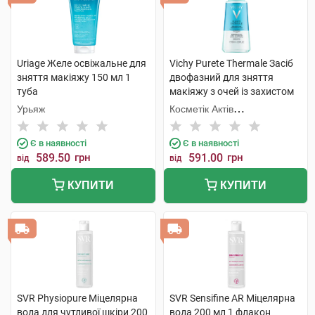
Uriage Желе освіжальне для
Vichy Purete Thermale Засіб
зняття макіяжу 150 мл 1
двофазний для зняття
туба
макіяжу з очей із захистом
від випадіння вій 100 мл 1
Урьяж
Косметік Актів
флакон
Інтернаціональ
Є в наявності
Є в наявності
589.50
грн
591.00
грн
від
від
КУПИТИ
КУПИТИ
SVR Physiopure Міцелярна
SVR Sensifine AR Міцелярна
вода для чутливої шкіри 200
вода 200 мл 1 флакон