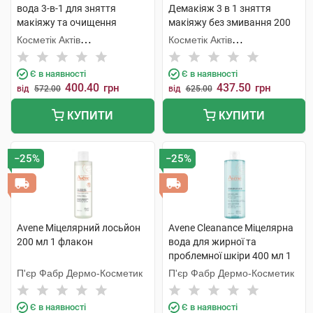
вода 3-в-1 для зняття
Демакіяж 3 в 1 зняття
макіяжу та очищення
макіяжу без змивання 200
жирної чутливої шкіри
мл 1 туба
Косметік Актів
Косметік Актів
обличчя та очей 200 мл 1
Інтернаціональ
Інтернаціональ
флакон
Є в наявності
Є в наявності
400.40
437.50
грн
грн
від
572.00
від
625.00
КУПИТИ
КУПИТИ
−25%
−25%
Avene Міцелярний лосьйон
Avene Cleanance Міцелярна
200 мл 1 флакон
вода для жирної та
проблемної шкіри 400 мл 1
флакон
П'єр Фабр Дермо-Косметик
П'єр Фабр Дермо-Косметик
Є в наявності
Є в наявності