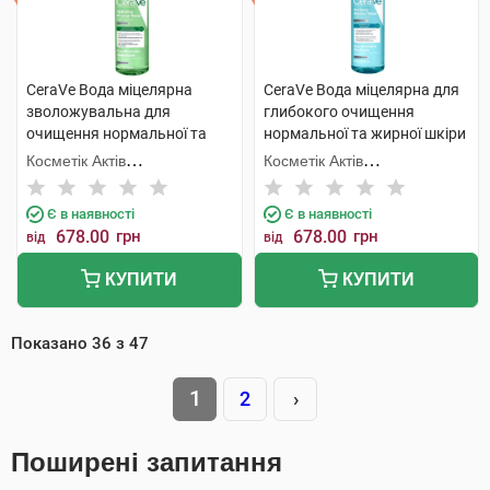
CeraVe Вода міцелярна
CeraVe Вода міцелярна для
зволожувальна для
глибокого очищення
очищення нормальної та
нормальної та жирної шкіри
сухої шкіри обличчя 400 мл 1
обличчя 400 мл 1 флакон
Косметік Актів
Косметік Актів
шт
Інтернаціональ
Інтернаціональ
Є в наявності
Є в наявності
678.00
грн
678.00
грн
від
від
КУПИТИ
КУПИТИ
Показано
36
з
47
1
2
›
Поширені запитання