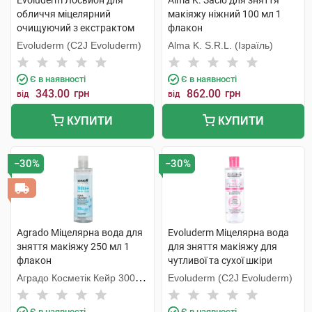
Evoluderm Лосьйон для
Alma K. Засіб для зняття
обличчя міцелярний
макіяжу ніжний 100 мл 1
очищуючий з екстрактом
флакон
рожевого грейпфруту проти
Evoluderm (C2J Evoluderm)
Alma K. S.R.L. (Ізраїль)
недоліків шкіри 250 мл 1
флакон
Є в наявності
Є в наявності
343.00
грн
862.00
грн
від
від
КУПИТИ
КУПИТИ
−30%
−30%
Agrado Міцелярна вода для
Evoluderm Міцелярна вода
зняття макіяжу 250 мл 1
для зняття макіяжу для
флакон
чутливої та сухої шкіри
обличчя 250 мл 1 флакон
Аградо Косметік Кейр 3000
Evoluderm (C2J Evoluderm)
С.Л.У.
Є в наявності
Є в наявності