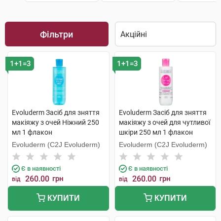
Фільтри
1+1=3
1+1=3
Evoluderm Засіб для зняття
Evoluderm Засіб для зняття
макіяжу з очей Ніжний 250
макіяжу з очей для чутливої
мл 1 флакон
шкіри 250 мл 1 флакон
Evoluderm (C2J Evoluderm)
Evoluderm (C2J Evoluderm)
Є в наявності
Є в наявності
260.00
грн
260.00
грн
від
від
КУПИТИ
КУПИТИ