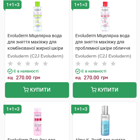
1+1=3
1+1=3
Evoluderm Міцелярна вода
Evoluderm Міцелярна вода
для зняття макіяжу для
для зняття макіяжу для
комбінованої жирної шкіри
проблемної шкіри обличчя
обличчя 250 мл 1 флакон
250 мл 1 флакон
Evoluderm (C2J Evoluderm)
Evoluderm (C2J Evoluderm)
Є в наявності
Є в наявності
270.00
грн
270.00
грн
від
від
КУПИТИ
КУПИТИ
1+1=3
1+1=3