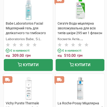
Babe Laboratorios Facial
CeraVe Вода міцелярна
Міцелярний гель для
зволожувальна для всіх
делікатного та глибокого
типів шкіри 295 мл 1 флакон
очищення 90 мл 1 флакон
Laboratorios Babe, S.L.
Косметік Актів
Інтернаціональ
Є в наявності
Є в наявності
309.00
грн
510.00
грн
від
від
КУПИТИ
КУПИТИ
Vichy Purete Thermale
La Roche-Posay Міцелярна