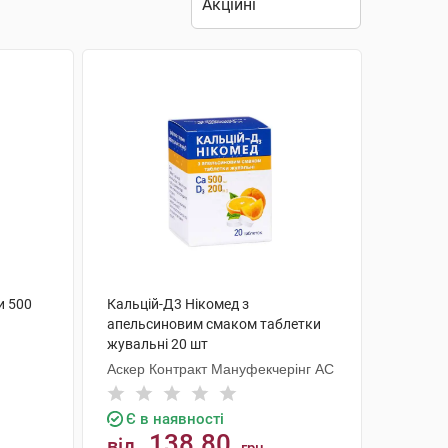
и 500
Кальцій-Д3 Нікомед з
апельсиновим смаком таблетки
жувальні 20 шт
Аскер Контракт Мануфекчерінг АС
Є в наявності
138.80
від