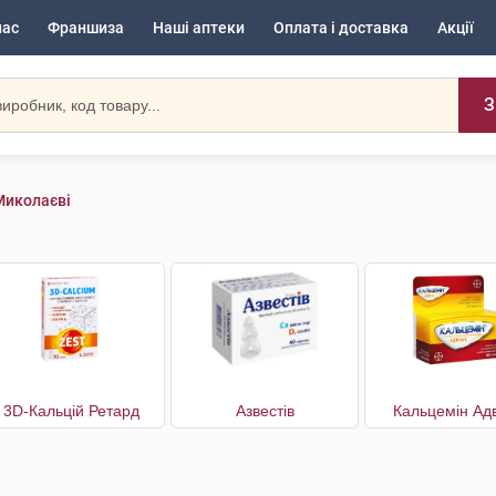
нас
Франшиза
Наші аптеки
Оплата і доставка
Акції
З
Миколаєві
3D-Кальцій Ретард
Азвестів
Кальцемін Ад