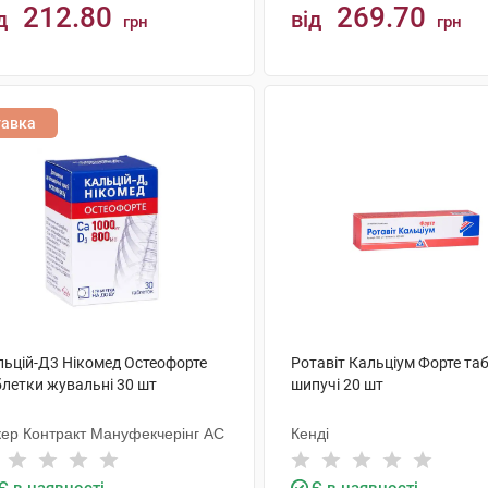
212.80
269.70
д
від
грн
грн
КУПИТИ
КУПИТИ
тавка
льцій-Д3 Нікомед Остеофорте
Ротавіт Кальціум Форте та
блетки жувальні 30 шт
шипучі 20 шт
кер Контракт Мануфекчерінг АС
Кенді