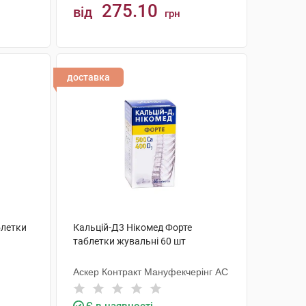
275.10
від
грн
КУПИТИ
доставка
блетки
Кальцій-Д3 Нікомед Форте
таблетки жувальні 60 шт
Аскер Контракт Мануфекчерінг АС