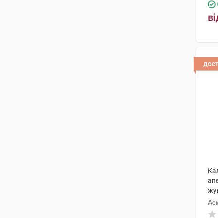
ві
дос
Ка
ап
жу
Ас