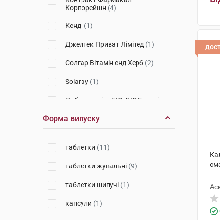
Контракт Фармакал
Корпорейшн
(4)
Кенді
(1)
Джелтек Приват Лімітед
(1)
дос
Солгар Вітамін енд Херб
(2)
Solaray
(1)
Лабораторiос БIО-ДIС Еспанія
(1)
Форма випуску
таблетки
(11)
Ка
см
таблетки жувальні
(9)
таблетки шипучі
(1)
Ас
капсули
(1)