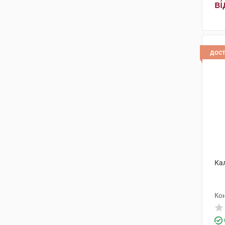
ві
дос
Ка
Ко