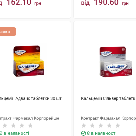
162.10
190.60
д
від
грн
грн
КУПИТИ
КУПИТИ
тавка
льцемін Адванс таблетки 30 шт
Кальцемін Сільвер таблетк
нтракт Фармакал Корпорейшн
Контракт Фармакал Корпо
Є в наявності
Є в наявності