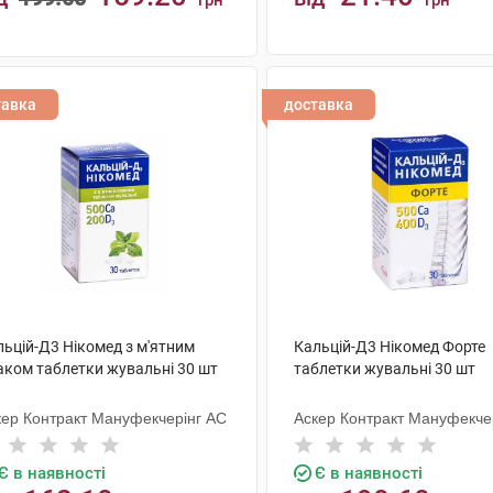
грн
грн
КУПИТИ
КУПИТИ
тавка
доставка
льцій-Д3 Нікомед з м'ятним
Кальцій-Д3 Нікомед Форте
аком таблетки жувальні 30 шт
таблетки жувальні 30 шт
кер Контракт Мануфекчерінг АС
Аскер Контракт Мануфекче
Є в наявності
Є в наявності