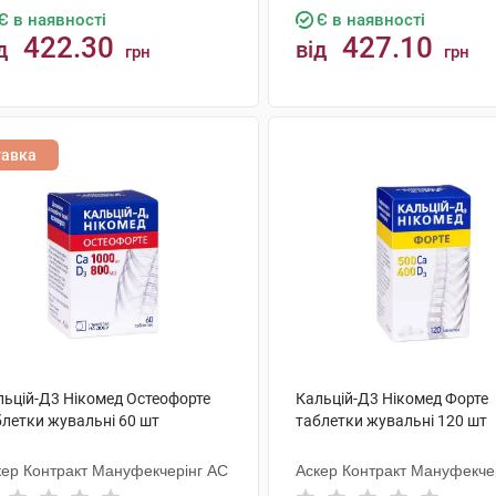
Є в наявності
Є в наявності
422.30
427.10
д
від
грн
грн
КУПИТИ
КУПИТИ
тавка
льцій-Д3 Нікомед Остеофорте
Кальцій-Д3 Нікомед Форте
блетки жувальні 60 шт
таблетки жувальні 120 шт
кер Контракт Мануфекчерінг АС
Аскер Контракт Мануфекче