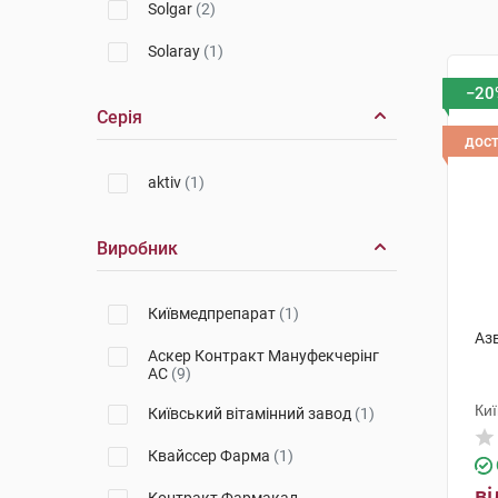
Solgar
(2)
Solaray
(1)
−20
Серія
дос
aktiv
(1)
Виробник
Київмедпрепарат
(1)
Азв
Аскер Контракт Мануфекчерінг
АС
(9)
Киї
Київський вітамінний завод
(1)
Квайссер Фарма
(1)
ві