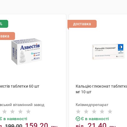
%
доставка
тавка
естів таблетки 60 шт
Кальцію глюконат таблетк
мг 10 шт
вський вітамінний завод
Київмедпрепарат
Є в наявності
Є в наявності
159.20
21.40
д
199.00
від