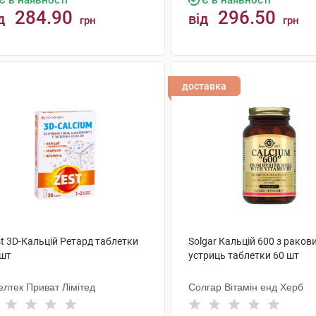
Є в наявності
Є в наявності
284.90
296.50
д
від
грн
грн
КУПИТИ
КУПИТИ
доставка
t 3D-Кальцій Ретард таблетки
Solgar Кальцій 600 з раков
 шт
устриць таблетки 60 шт
елтек Приват Лімітед
Солгар Вітамін енд Херб