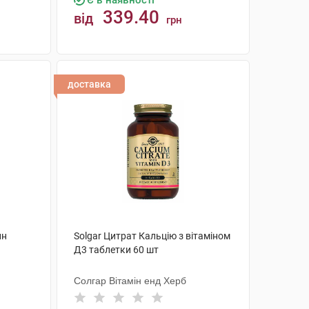
Є в наявності
339.40
від
грн
КУПИТИ
доставка
ин
Solgar Цитрат Кальцію з вітаміном
Д3 таблетки 60 шт
Солгар Вітамін енд Херб