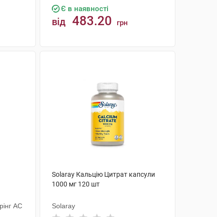
Є в наявності
483.20
від
грн
КУПИТИ
Solaray Кальцію Цитрат капсули
1000 мг 120 шт
рінг АС
Solaray