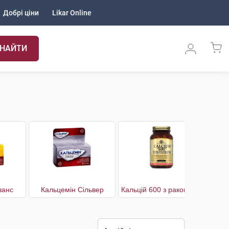
Добрі ціни
Likar Online
НАЙТИ
ванс
Кальцемін Сільвер
Кальцій 600 з раковин устриць