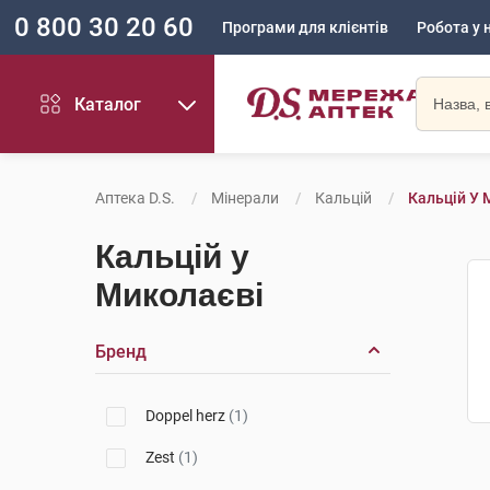
0 800 30 20 60
Програми для клієнтів
Робота у 
Каталог
Аптека D.S.
Мінерали
Кальцій
Кальцій У 
Кальцій у
Миколаєві
Бренд
Doppel herz
(1)
Zest
(1)