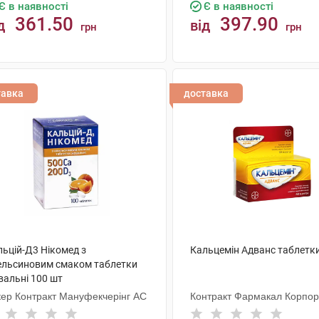
Є в наявності
Є в наявності
361.50
397.90
д
від
грн
грн
КУПИТИ
КУПИТИ
тавка
доставка
льцій-Д3 Нікомед з
Кальцемін Адванс таблетки
ельсиновим смаком таблетки
вальні 100 шт
кер Контракт Мануфекчерінг АС
Контракт Фармакал Корпо