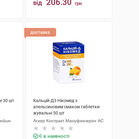
206.30
від
грн
КУПИТИ
доставка
и 30 шт
Кальцій-Д3 Нікомед з
апельсиновим смаком таблетки
жувальні 50 шт
рейшн
Аскер Контракт Мануфекчерінг АС
Є в наявності