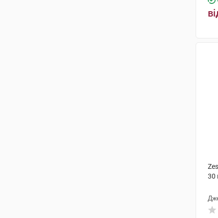
ві
Zes
30
Дж