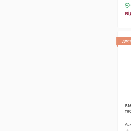
ві
дос
Ка
та
Ас