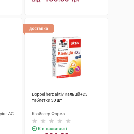
грн
КУПИТИ
доставка
Doppel herz aktiv Кальцій+D3
таблетки 30 шт
рінг АС
Квайссер Фарма
Є в наявності