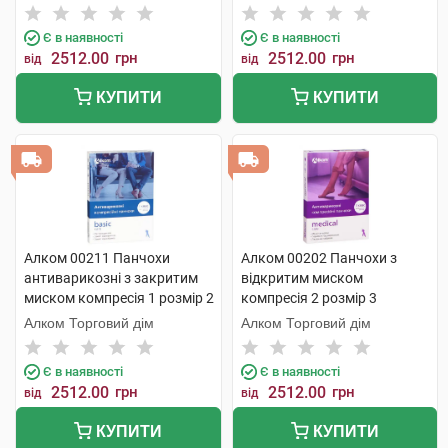
Є в наявності
Є в наявності
2512.00
грн
2512.00
грн
від
від
КУПИТИ
КУПИТИ
Алком 00211 Панчохи
Алком 00202 Панчохи з
антиварикозні з закритим
відкритим миском
миском компресія 1 розмір 2
компресія 2 розмір 3
бежевий 1 пара
бежевий 1 пара
Алком Торговий дім
Алком Торговий дім
Є в наявності
Є в наявності
2512.00
грн
2512.00
грн
від
від
КУПИТИ
КУПИТИ