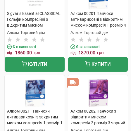
Sigvaris Essential CLASSICAL
Алком 00201 Панчохи
Гольфи компресійні з
антиварикозні з відкритим
відкритим миском
миском компресія 1 розмір 4
компресія 2 PLUS large 1
бежевий 1 пара
Алком Торговий дім
Алком Торговий дім
пара
Є в наявності
Є в наявності
1860.00
грн
1870.00
грн
від
від
КУПИТИ
КУПИТИ
Алком 00211 Панчохи
Алком 00202 Панчохи з
антиварикозні з закритим
відкритим миском
миском компресія 1 розмір 1
компресія 2 розмір 3 чорний
чорні 1 пара
1 пара
Алком Торговий дім
Алком Торговий дім