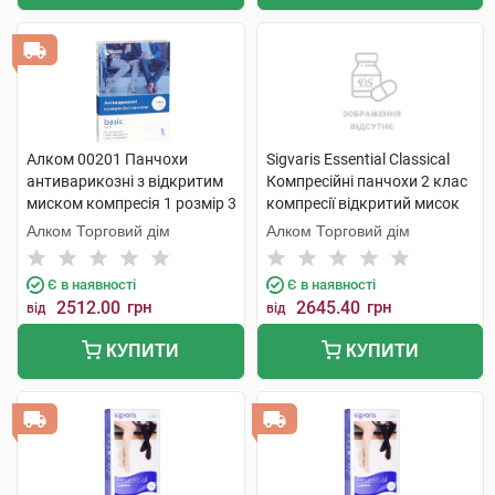
Алком 00201 Панчохи
Sigvaris Essential Classical
антиварикозні з відкритим
Компресійні панчохи 2 клас
миском компресія 1 розмір 3
компресії відкритий мисок
бежевий 1 пара
розмір L long 1 пара
Алком Торговий дім
Алком Торговий дім
Є в наявності
Є в наявності
2512.00
грн
2645.40
грн
від
від
КУПИТИ
КУПИТИ