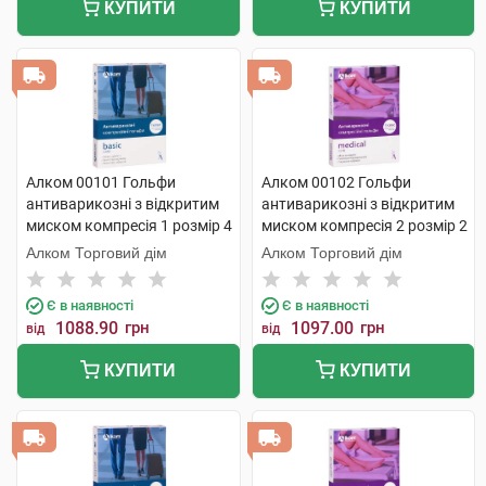
КУПИТИ
КУПИТИ
Алком 00101 Гольфи
Алком 00102 Гольфи
антиварикозні з відкритим
антиварикозні з відкритим
миском компресія 1 розмір 4
миском компресія 2 розмір 2
бежевий 1 пара
бежевий 1 пара
Алком Торговий дім
Алком Торговий дім
Є в наявності
Є в наявності
1088.90
грн
1097.00
грн
від
від
КУПИТИ
КУПИТИ