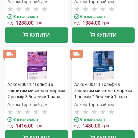
Алком Торговий дім
Алком Торговий дім
Є в наявності
Є в наявності
1288.00
грн
1384.00
грн
від
від
КУПИТИ
КУПИТИ
Алком 00112 Гольфи з
Алком 00111 Гольфи з
закритим миском компресія
закритим миском компресія
2 розмір 3 бежевий 1 пара
1 розмір 2 бежевий 1 пара
Алком Торговий дім
Алком Торговий дім
Є в наявності
Є в наявності
1416.00
грн
1480.00
грн
від
від
КУПИТИ
КУПИТИ