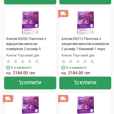
Алком 00202 Панчохи з
Алком 00212 Панчохи з
відкритим миском
закритим миском компресія
компресія 2 розмір 5
2 розмір 7 бежевий 1 пара
бежевий 1 пара
Алком Торговий дім
Алком Торговий дім
Є в наявності
Є в наявності
2184.00
грн
2184.00
грн
від
від
КУПИТИ
КУПИТИ