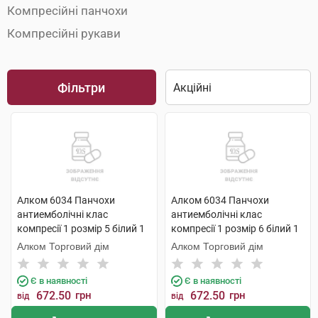
Компресійні панчохи
Компресійні рукави
Фільтри
Алком 6034 Панчохи
Алком 6034 Панчохи
антиемболічні клас
антиемболічні клас
компресії 1 розмір 5 білий 1
компресії 1 розмір 6 білий 1
пара
пара
Алком Торговий дім
Алком Торговий дім
Є в наявності
Є в наявності
672.50
грн
672.50
грн
від
від