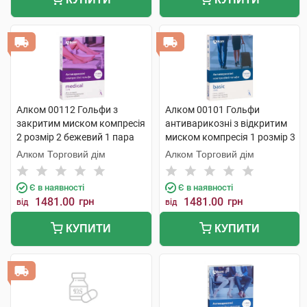
Алком 00112 Гольфи з
Алком 00101 Гольфи
закритим миском компресія
антиварикозні з відкритим
2 розмір 2 бежевий 1 пара
миском компресія 1 розмір 3
бежевий 1 пара
Алком Торговий дім
Алком Торговий дім
Є в наявності
Є в наявності
1481.00
грн
1481.00
грн
від
від
КУПИТИ
КУПИТИ