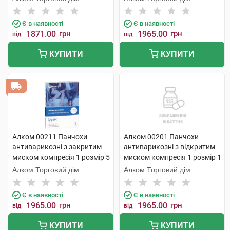
Є в наявності
Є в наявності
1871.00
грн
1965.00
грн
від
від
КУПИТИ
КУПИТИ
Алком 00211 Панчохи
Алком 00201 Панчохи
антиварикозні з закритим
антиварикозні з відкритим
миском компресія 1 розмір 5
миском компресія 1 розмір 1
чорний 1 пара
1 шт
Алком Торговий дім
Алком Торговий дім
Є в наявності
Є в наявності
1965.00
грн
1965.00
грн
від
від
КУПИТИ
КУПИТИ