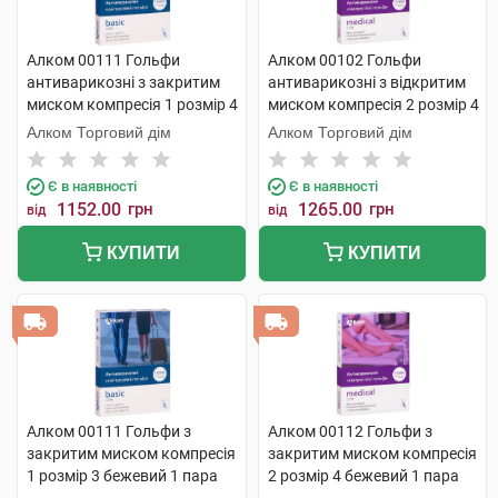
Алком 00111 Гольфи
Алком 00102 Гольфи
антиварикозні з закритим
антиварикозні з відкритим
миском компресія 1 розмір 4
миском компресія 2 розмір 4
бежевий 1 пара
бежевий 1 пара
Алком Торговий дім
Алком Торговий дім
Є в наявності
Є в наявності
1152.00
грн
1265.00
грн
від
від
КУПИТИ
КУПИТИ
Алком 00111 Гольфи з
Алком 00112 Гольфи з
закритим миском компресія
закритим миском компресія
1 розмір 3 бежевий 1 пара
2 розмір 4 бежевий 1 пара