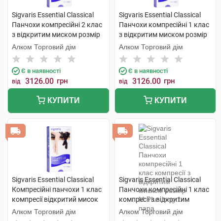
Sigvaris Essential Classical
Sigvaris Essential Classical
Панчохи компресійні 2 клас
Панчохи компресійні 1 клас
з відкритим миском розмір
з відкритим миском розмір
М long 1 пара
М long 1 пара
Алком Торговий дім
Алком Торговий дім
Є в наявності
Є в наявності
3126.00
грн
3126.00
грн
від
від
КУПИТИ
КУПИТИ
Sigvaris Essential Classical
Sigvaris Essential Classical
Компресійні панчохи 1 клас
Панчохи компресійні 1 клас
компресії відкритий мисок
компресії з відкритим
розмір L long 1 пара
миском розмір М Plus long 1
Алком Торговий дім
Алком Торговий дім
пара