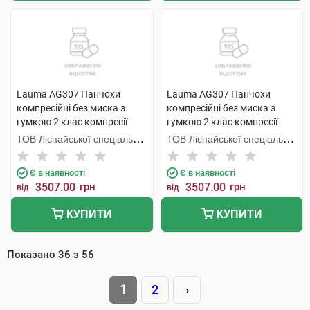
Lauma AG307 Панчохи
Lauma AG307 Панчохи
компресійні без миска з
компресійні без миска з
гумкою 2 клас компресії
гумкою 2 клас компресії
колір натуральний розмір 4D
колір натуральний розмір 3D
ТОВ Лієпайської спеціальної
ТОВ Лієпайської спеціальної
1 пара
1 пара
економічної зони Лаума
економічної зони Лаума
Медікал,
Медікал,
Є в наявності
Є в наявності
3507.00
грн
3507.00
грн
від
від
КУПИТИ
КУПИТИ
Показано
36
з
56
1
2
›