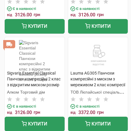
Є в наявності
Є в наявності
3126.00
грн
3126.00
грн
від
від
КУПИТИ
КУПИТИ
Sigvaris Essential Classical
Lauma AG305 Панчохи
Панчохи компресійні 2 клас
компресійні з миском з
з відкритим миском розмір
мереживом 2 клас компресії
М short 1 пара
колір натуральний розмір 4
Алком Торговий дім
ТОВ Лієпайської спеціальної
1 пара
економічної зони Лаума
Медікал,
Є в наявності
Є в наявності
3126.00
грн
3372.00
грн
від
від
КУПИТИ
КУПИТИ