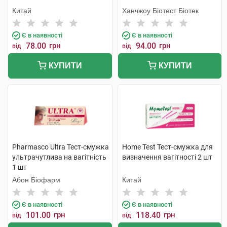
Китай
Ханчжоу Біотест Біотек
Є в наявності
Є в наявності
78.00
грн
94.00
грн
від
від
КУПИТИ
КУПИТИ
Pharmasco Ultra Тест-смужка
Home Test Тест-смужка для
ультрачутлива на вагітність
визначення вагітності 2 шт
1 шт
Абон Біофарм
Китай
Є в наявності
Є в наявності
101.00
грн
118.40
грн
від
від