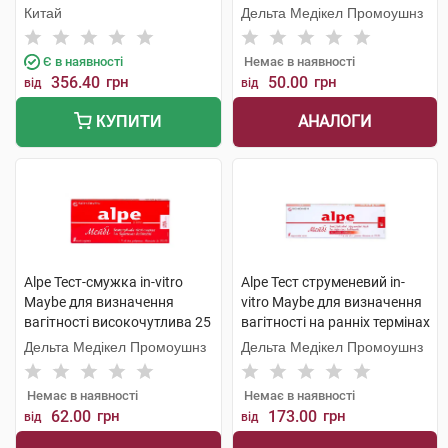
вагітності 1 набір
мМО /мл 1 шт
Китай
Дельта Медікел Промоушнз
Є в наявності
Немає в наявності
356.40
грн
50.00
грн
від
від
АНАЛОГИ
КУПИТИ
Alpe Тест-смужка in-vitro
Alpe Тест струменевий in-
Maybe для визначення
vitro Maybe для визначення
вагітності високочутлива 25
вагітності на ранніх термінах
мМО/мл 1 шт
1 шт
Дельта Медікел Промоушнз
Дельта Медікел Промоушнз
Немає в наявності
Немає в наявності
62.00
грн
173.00
грн
від
від