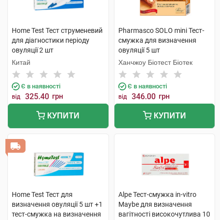
Home Test Тест струменевий
Pharmasco SOLO mini Тест-
для діагностики періоду
смужка для визначення
овуляції 2 шт
овуляції 5 шт
Китай
Ханчжоу Біотест Біотек
Є в наявності
Є в наявності
325.40
грн
346.00
грн
від
від
КУПИТИ
КУПИТИ
Home Test Тест для
Alpe Тест-смужка in-vitro
визначення овуляції 5 шт +1
Maybe для визначення
тест-смужка на визначення
вагітності високочутлива 10