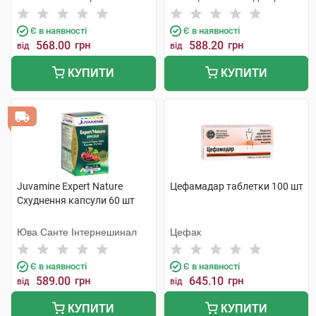
Є в наявності
Є в наявності
568.00
грн
588.20
грн
від
від
КУПИТИ
КУПИТИ
Juvamine Expert Nature
Цефамадар таблетки 100 шт
Схуднення капсули 60 шт
Юва Санте Інтернешинал
Цефак
Є в наявності
Є в наявності
589.00
грн
645.10
грн
від
від
КУПИТИ
КУПИТИ