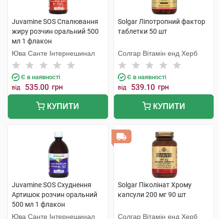
Juvamine SOS Спалювання
Solgar Ліпотропний фактор
жиру розчин оральний 500
таблетки 50 шт
мл 1 флакон
Юва Санте Інтернешинал
Солгар Вітамін енд Херб
Є в наявності
Є в наявності
535.00
грн
539.10
грн
від
від
КУПИТИ
КУПИТИ
Juvamine SOS Схуднення
Solgar Піколінат Хрому
Артишок розчин оральний
капсули 200 мг 90 шт
500 мл 1 флакон
Юва Санте Інтернешинал
Солгар Вітамін енд Херб