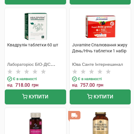
Квадрулін таблетки 60 шт
Juvamine Спалювання жиру
День/Нічь таблетки 1 набір
Лабораторiос БIО-ДIС
Юва Санте Інтернешинал
Еспанія
Є в наявності
Є в наявності
718.00
грн
757.00
грн
від
від
КУПИТИ
КУПИТИ