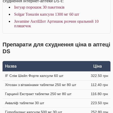
схуднення інтернет-аптеки DS є:
Інгуар порошок 30 пакетиків
Solgar Тоналін капсули 1300 мг 60 шт
Juvamine АктіШот Артишок розчин оральний 10
пляшечок
Препарати для схуднення ціна в аптеці
DS
Назва
Ціна
IF Слім Шейп Форте капсули 60 шт
322.50 грн
Хітозан з вітамінами таблетки 250 мг 80 шт
112.40 грн
Гарцинії Екстракт таблетки 250 мг 80 шт
116.80 грн
Акваліф таблетки 30 шт
223.50 грн
Гідробаланс капсули 500 мг 30 шт
252.80 грн