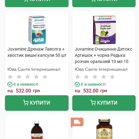
Juvamine Дренаж Таволга +
Juvamine Очищення-Детокс
хвостик вишні капсули 50 шт
Артишок + чорна Редька
розчин оральний 10 мл 10
ампул
Юва Санте Інтернешинал
Юва Санте Інтернешинал
Є в наявності
Є в наявності
532.00
грн
532.00
грн
від
від
КУПИТИ
КУПИТИ