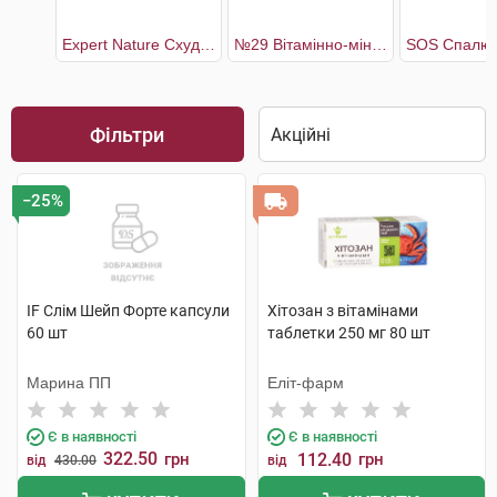
Expert Nature Схуднення
№29 Вітамінно-мінеральний комплекс Метаболізм плюс
Фільтри
−25%
IF Слім Шейп Форте капсули
Хітозан з вітамінами
60 шт
таблетки 250 мг 80 шт
Марина ПП
Еліт-фарм
Є в наявності
Є в наявності
322.50
грн
112.40
грн
від
430.00
від