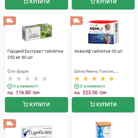
КУПИТИ
КУПИТИ
Гарцинії Екстракт таблетки
Акваліф таблетки 30 шт
250 мг 80 шт
Еліт-фарм
ШеньЧжень Гонсен
Байоледжі Індастрі Ко. Лтд
Є в наявності
Є в наявності
116.80
грн
223.50
грн
від
від
КУПИТИ
КУПИТИ