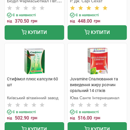
Біоділ Фармасьютікал Пвт.
Р. Дж. Сарі Сехат
Лтд.
Є в наявності
Є в наявності
370.50
грн
448.00
грн
від
від
КУПИТИ
КУПИТИ
Стифімол плюс капсули 60
Juvamine Спалювання та
шт
виведення жиру розчин
оральний 14 стіків
Київський вітамінний завод
Юва Санте Інтернешинал
Є в наявності
Є в наявності
502.90
грн
516.00
грн
від
від
КУПИТИ
КУПИТИ