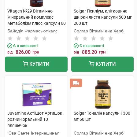
Vitagen №29 Вітамінно-
Solgar Псиліум, клітковина
мінеральний комплекс
шкірки листя капсули 500 мг
Метаболізм плюс капсули 60
200 шт
шт
Байоділ Фармасьютікалс
Солгар Вітамін енд Херб
Є в наявності
Є в наявності
826.00
грн
885.20
грн
від
від
КУПИТИ
КУПИТИ
Juvamine АктіШот Артишок
Solgar Тоналін капсули 1300
розчин оральний 10
мг 60 шт
пляшечок
Юва Санте Інтернешинал
Солгар Вітамін енд Херб