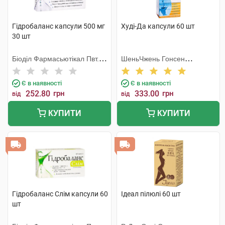
Гідробаланс капсули 500 мг
Худі-Да капсули 60 шт
30 шт
Біоділ Фармасьютікал Пвт.
ШеньЧжень Гонсен
Лтд.
Байоледжі Індастрі Ко. Лтд
Є в наявності
Є в наявності
252.80
грн
333.00
грн
від
від
КУПИТИ
КУПИТИ
Гідробаланс Слім капсули 60
Ідеал пілюлі 60 шт
шт