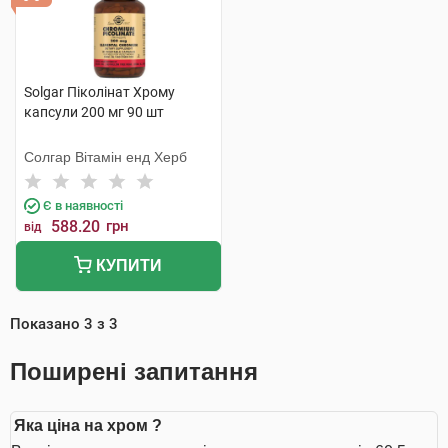
Solgar Піколінат Хрому
капсули 200 мг 90 шт
Солгар Вітамін енд Херб
Є в наявності
588.20
грн
від
КУПИТИ
Показано
3
з
3
Поширені запитання
Яка ціна на хром ?