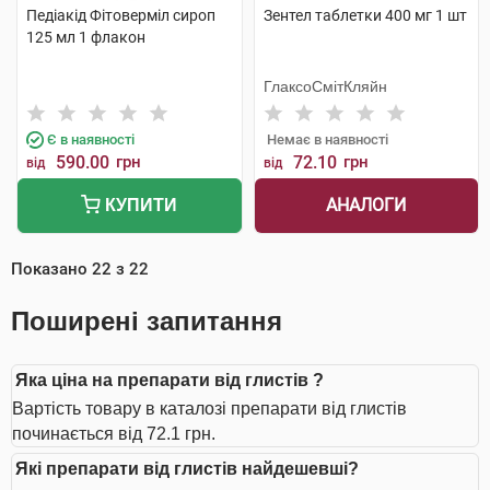
Педіакід Фітоверміл сироп
Зентел таблетки 400 мг 1 шт
125 мл 1 флакон
ГлаксоСмітКляйн
Є в наявності
Немає в наявності
590.00
грн
72.10
грн
від
від
АНАЛОГИ
КУПИТИ
Показано
22
з
22
Поширені запитання
Яка ціна на препарати від глистів ?
Вартість товару в каталозі препарати від глистів
починається від 72.1 грн.
Які препарати від глистів найдешевші?