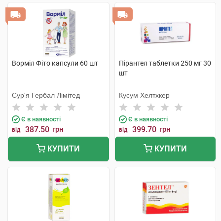
Ворміл Фіто капсули 60 шт
Пірантел таблетки 250 мг 30
шт
Сур'я Гербал Лімітед
Кусум Хелтхкер
Є в наявності
Є в наявності
387.50
грн
399.70
грн
від
від
КУПИТИ
КУПИТИ