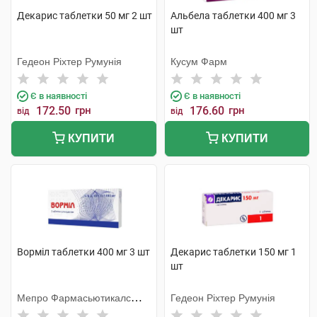
Декарис таблетки 50 мг 2 шт
Альбела таблетки 400 мг 3
шт
Гедеон Ріхтер Румунія
Кусум Фарм
Є в наявності
Є в наявності
172.50
грн
176.60
грн
від
від
КУПИТИ
КУПИТИ
Ворміл таблетки 400 мг 3 шт
Декарис таблетки 150 мг 1
шт
Мепро Фармасьютикалс
Гедеон Ріхтер Румунія
Пріват