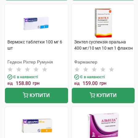
Вермокс таблетки 100 мг 6
Зентел суспензія оральна
шт
400 мг/10 мл 10 мл 1 флакон
Гедеон Ріхтер Румунія
Фармаклер
Є в наявності
Є в наявності
158.80
грн
159.00
грн
від
від
КУПИТИ
КУПИТИ