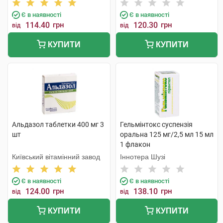
Є в наявності
Є в наявності
114.40
грн
120.30
грн
від
від
КУПИТИ
КУПИТИ
Альдазол таблетки 400 мг 3
Гельмінтокс суспензія
шт
оральна 125 мг/2,5 мл 15 мл
1 флакон
Київський вітамінний завод
Іннотера Шузі
Є в наявності
Є в наявності
124.00
грн
138.10
грн
від
від
КУПИТИ
КУПИТИ