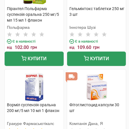
Пірантел Польфарма
Гельмінтокс таблетки 250 мг
суспензія оральна 250 мг/5
3 шт
мл 15 мл 1 флакон
Польфарма
Іннотера Шузі
Є в наявності
Є в наявності
102.00
грн
109.60
грн
від
від
КУПИТИ
КУПИТИ
Ворміл суспензія оральна
Фітоглистоцид капсули 30
200 мг/5 мл 10 мл 1 флакон
шт
Гракуре Фармасьютікалс
Компанія Дана, Я