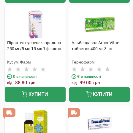
Пірантел суспензія оральна
Альбендазол Arbor Vitae
250 мг/5 мл 15 мл 1 флакон
таблетки 400 мг 3 шт
Кусум Фарм
Тернофарм
Є в наявності
Є в наявності
88.80
грн
99.00
грн
від
від
КУПИТИ
КУПИТИ