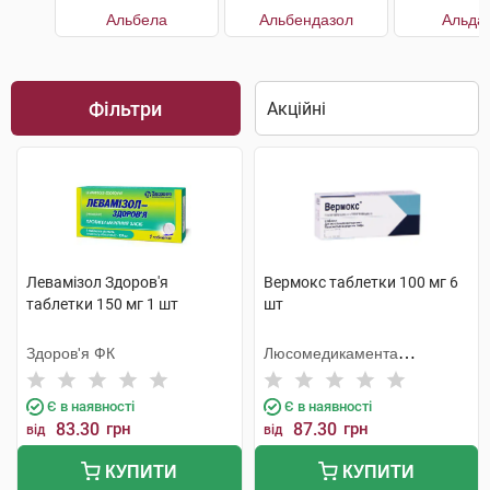
Альбела
Альбендазол
Альда
Фільтри
Левамізол Здоров'я
Вермокс таблетки 100 мг 6
таблетки 150 мг 1 шт
шт
Здоров'я ФК
Люсомедикамента
Сосьєдаде Текніка
Фармацеутика
Є в наявності
Є в наявності
83.30
грн
87.30
грн
від
від
КУПИТИ
КУПИТИ