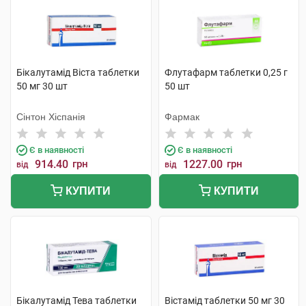
Бікалутамід Віста таблетки
Флутафарм таблетки 0,25 г
50 мг 30 шт
50 шт
Сінтон Хіспанія
Фармак
Є в наявності
Є в наявності
914.40
грн
1227.00
грн
від
від
КУПИТИ
КУПИТИ
Бікалутамід Тева таблетки
Вістамід таблетки 50 мг 30