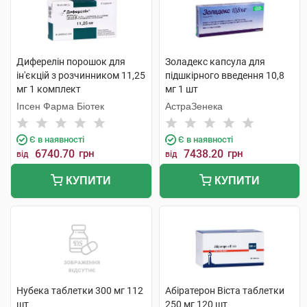
Диферелін порошок для
Золадекс капсула для
ін'єкцій з розчинником 11,25
підшкірного введення 10,8
мг 1 комплект
мг 1 шт
Іпсен Фарма Біотек
АстраЗенека
Є в наявності
Є в наявності
6740.70
грн
7438.20
грн
від
від
КУПИТИ
КУПИТИ
Нубека таблетки 300 мг 112
Абіратерон Віста таблетки
шт
250 мг 120 шт