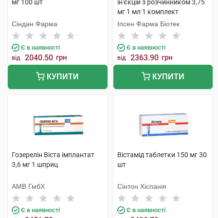
мг 100 шт
ін'єкцій з розчинником 3,75
мг 1 мл 1 комплект
Сіндан Фарма
Іпсен Фарма Біотек
Є в наявності
Є в наявності
2040.50
грн
2363.90
грн
від
від
КУПИТИ
КУПИТИ
Гозерелін Віста імплантат
Вістамід таблетки 150 мг 30
3,6 мг 1 шприц
шт
АМВ ГмбХ
Сінтон Хіспанія
Є в наявності
Є в наявності