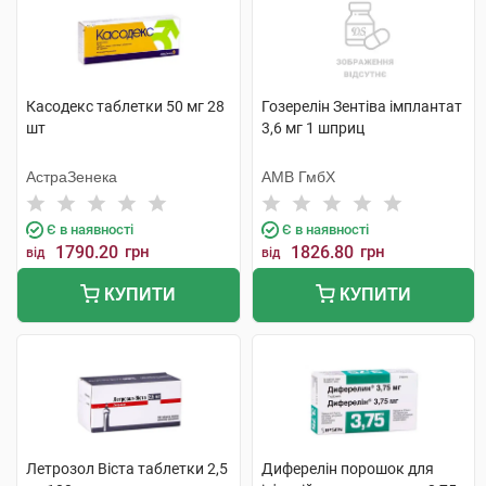
Касодекс таблетки 50 мг 28
Гозерелін Зентіва імплантат
шт
3,6 мг 1 шприц
АстраЗенека
АМВ ГмбХ
Є в наявності
Є в наявності
1790.20
грн
1826.80
грн
від
від
КУПИТИ
КУПИТИ
Летрозол Віста таблетки 2,5
Диферелін порошок для