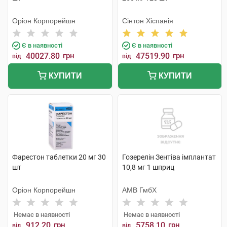
Оріон Корпорейшн
Сінтон Хіспанія
Є в наявності
Є в наявності
40027.80
грн
47519.90
грн
від
від
КУПИТИ
КУПИТИ
Фарестон таблетки 20 мг 30
Гозерелін Зентіва імплантат
шт
10,8 мг 1 шприц
Оріон Корпорейшн
АМВ ГмбХ
Немає в наявності
Немає в наявності
912.20
грн
5758.10
грн
від
від