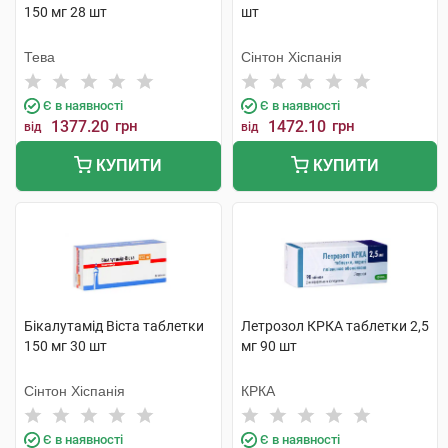
150 мг 28 шт
шт
Тева
Сінтон Хіспанія
Є в наявності
Є в наявності
1377.20
грн
1472.10
грн
від
від
КУПИТИ
КУПИТИ
Бікалутамід Віста таблетки
Летрозол КРКА таблетки 2,5
150 мг 30 шт
мг 90 шт
Сінтон Хіспанія
КРКА
Є в наявності
Є в наявності