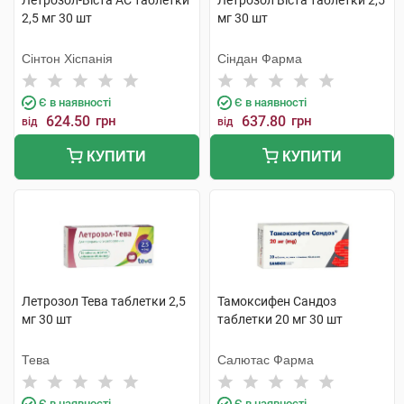
Летрозол-Віста АС таблетки
Летрозол Віста таблетки 2,5
2,5 мг 30 шт
мг 30 шт
Сінтон Хіспанія
Сіндан Фарма
Є в наявності
Є в наявності
624.50
грн
637.80
грн
від
від
КУПИТИ
КУПИТИ
Летрозол Тева таблетки 2,5
Тамоксифен Сандоз
мг 30 шт
таблетки 20 мг 30 шт
Тева
Салютас Фарма
Є в наявності
Є в наявності