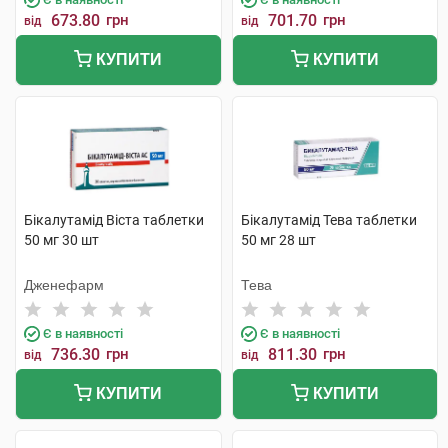
673.80
грн
701.70
грн
від
від
КУПИТИ
КУПИТИ
Бікалутамід Віста таблетки
Бікалутамід Тева таблетки
50 мг 30 шт
50 мг 28 шт
Дженефарм
Тева
Є в наявності
Є в наявності
736.30
грн
811.30
грн
від
від
КУПИТИ
КУПИТИ