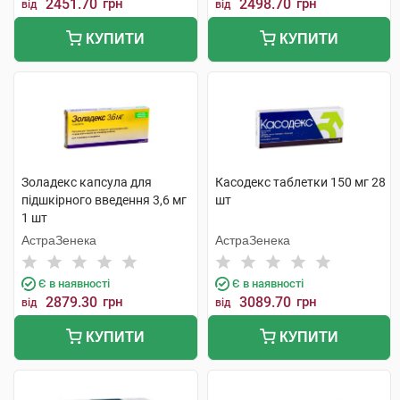
2451.70
грн
2498.70
грн
від
від
КУПИТИ
КУПИТИ
Золадекс капсула для
Касодекс таблетки 150 мг 28
підшкірного введення 3,6 мг
шт
1 шт
АстраЗенека
АстраЗенека
Є в наявності
Є в наявності
2879.30
грн
3089.70
грн
від
від
КУПИТИ
КУПИТИ