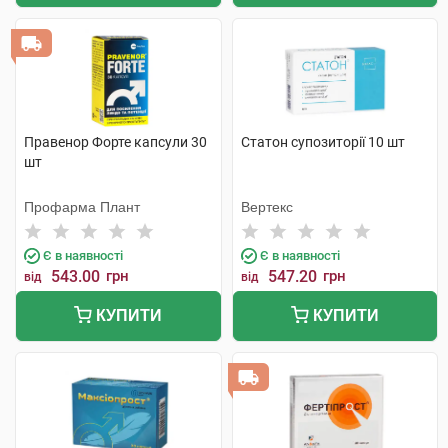
Правенор Форте капсули 30
Статон супозиторії 10 шт
шт
Профарма Плант
Вертекс
Є в наявності
Є в наявності
543.00
грн
547.20
грн
від
від
КУПИТИ
КУПИТИ