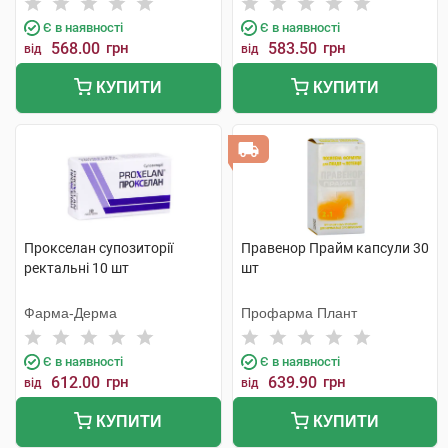
Є в наявності
Є в наявності
568.00
грн
583.50
грн
від
від
КУПИТИ
КУПИТИ
Прокселан супозиторії
Правенор Прайм капсули 30
ректальні 10 шт
шт
Фарма-Дерма
Профарма Плант
Є в наявності
Є в наявності
612.00
грн
639.90
грн
від
від
КУПИТИ
КУПИТИ