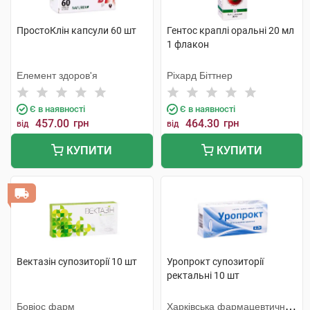
ПростоКлін капсули 60 шт
Гентос краплі оральні 20 мл
1 флакон
Елемент здоров'я
Ріхард Біттнер
Є в наявності
Є в наявності
457.00
грн
464.30
грн
від
від
КУПИТИ
КУПИТИ
Вектазін супозиторії 10 шт
Уропрокт супозиторії
ректальні 10 шт
Бовіос фарм
Харківська фармацевтична