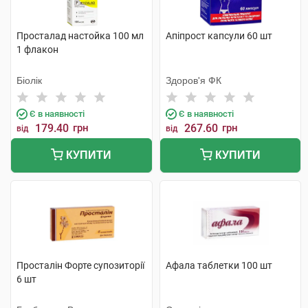
Просталад настойка 100 мл
Апіпрост капсули 60 шт
1 флакон
Біолік
Здоров'я ФК
Є в наявності
Є в наявності
179.40
грн
267.60
грн
від
від
КУПИТИ
КУПИТИ
Просталін Форте супозиторії
Афала таблетки 100 шт
6 шт