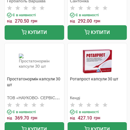
Гербаполь Варшава
Сантоніка
Є в наявності
Є в наявності
270.50
грн
292.00
грн
від
від
КУПИТИ
КУПИТИ
Простатонормін капсули 30
Ротапрост капсули 30 шт
шт
ТОВ «НАУКОВО- СЕРВІСНА
Кенді
ФІРМА «ОТАВА»
Є в наявності
Є в наявності
369.70
грн
427.10
грн
від
від
КУПИТИ
КУПИТИ