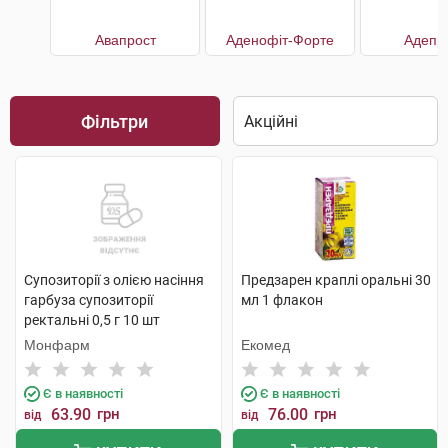
Авапрост
Аденофіт-Форте
Адепр
Фільтри
Супозиторії з олією насіння
Предзарен краплі оральні 30
гарбуза супозиторії
мл 1 флакон
ректальні 0,5 г 10 шт
Монфарм
Екомед
Є в наявності
Є в наявності
63.90
грн
76.00
грн
від
від