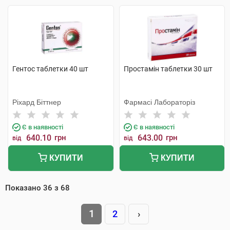
Гентос таблетки 40 шт
Простамін таблетки 30 шт
Ріхард Біттнер
Фармасі Лабораторіз
Є в наявності
Є в наявності
640.10
грн
643.00
грн
від
від
КУПИТИ
КУПИТИ
Показано
36
з
68
1
2
›