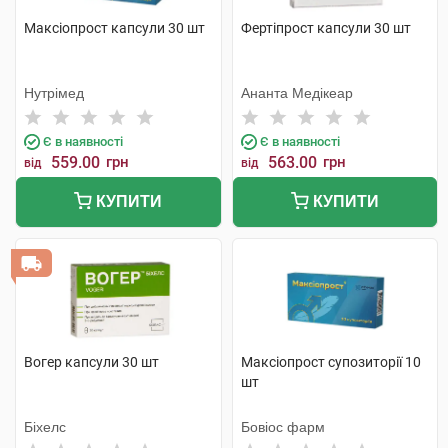
Максіопрост капсули 30 шт
Фертіпрост капсули 30 шт
Нутрімед
Ананта Медікеар
Є в наявності
Є в наявності
559.00
грн
563.00
грн
від
від
КУПИТИ
КУПИТИ
Вогер капсули 30 шт
Максіопрост супозиторії 10
шт
Біхелс
Бовіос фарм