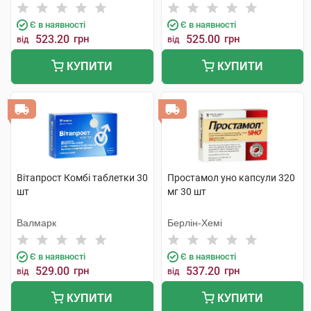
Є в наявності
Є в наявності
523.20
грн
525.00
грн
від
від
КУПИТИ
КУПИТИ
Вітапрост Комбі таблетки 30
Простамол уно капсули 320
шт
мг 30 шт
Валмарк
Берлін-Хемі
Є в наявності
Є в наявності
529.00
грн
537.20
грн
від
від
КУПИТИ
КУПИТИ