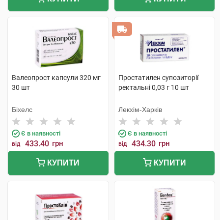
Валеопрост капсули 320 мг
Простатилен супозиторії
30 шт
ректальні 0,03 г 10 шт
Біхелс
Лекхім-Харків
Є в наявності
Є в наявності
433.40
грн
434.30
грн
від
від
КУПИТИ
КУПИТИ