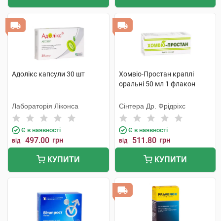
Адолікс капсули 30 шт
Хомвіо-Простан краплі
оральні 50 мл 1 флакон
Лабораторія Ліконса
Сінтера Др. Фрідріхс
Є в наявності
Є в наявності
497.00
грн
511.80
грн
від
від
КУПИТИ
КУПИТИ