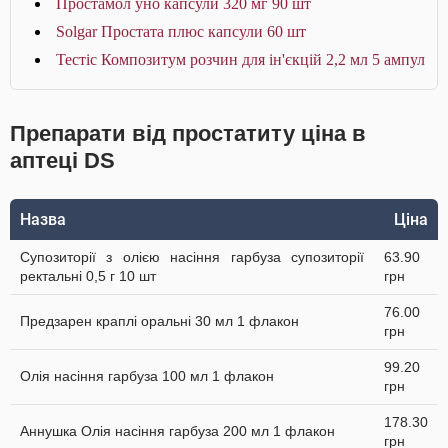
Простамол уно капсули 320 мг 90 шт
Solgar Простата плюс капсули 60 шт
Тестіс Композитум розчин для ін'єкцій 2,2 мл 5 ампул
Препарати від простатиту ціна в
аптеці DS
Назва
Ціна
Супозиторії з олією насіння гарбуза супозиторії
63.90
ректальні 0,5 г 10 шт
грн
76.00
Предзарен краплі оральні 30 мл 1 флакон
грн
99.20
Олія насіння гарбуза 100 мл 1 флакон
грн
178.30
Аннушка Олія насіння гарбуза 200 мл 1 флакон
грн