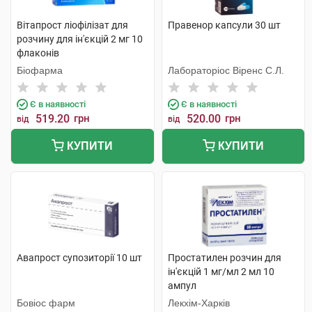
Вітапрост ліофілізат для
Правенор капсули 30 шт
розчину для ін'єкцій 2 мг 10
флаконів
Біофарма
Лабораторіос Віренс С.Л.
Є в наявності
Є в наявності
519.20
грн
520.00
грн
від
від
КУПИТИ
КУПИТИ
Авапрост супозиторії 10 шт
Простатилен розчин для
ін'єкцій 1 мг/мл 2 мл 10
ампул
Бовіос фарм
Лекхім-Харків