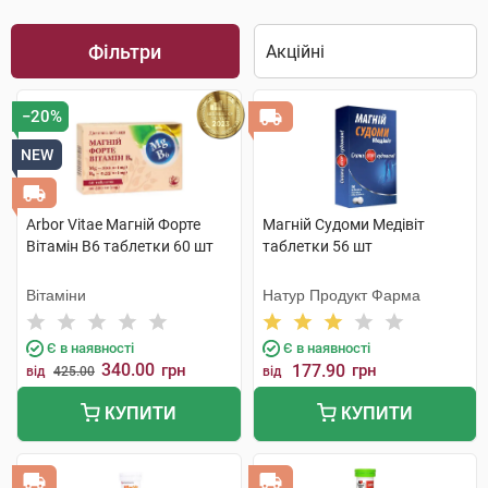
Фільтри
−20%
NEW
Arbor Vitae Магній Форте
Магній Судоми Медівіт
Вітамін В6 таблетки 60 шт
таблетки 56 шт
Вітаміни
Натур Продукт Фарма
Є в наявності
Є в наявності
340.00
грн
177.90
грн
від
425.00
від
КУПИТИ
КУПИТИ