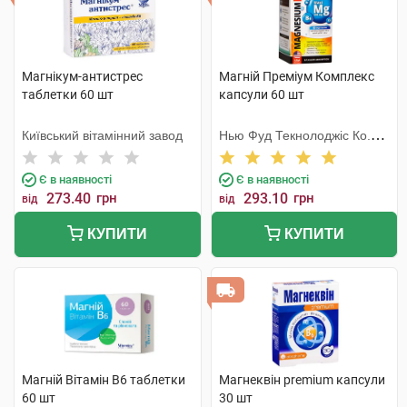
Магнікум-антистрес
Магній Преміум Комплекс
таблетки 60 шт
капсули 60 шт
Київський вітамінний завод
Нью Фуд Текнолоджіс Ко.
Лтд
Є в наявності
Є в наявності
273.40
грн
293.10
грн
від
від
КУПИТИ
КУПИТИ
Магній Вітамін В6 таблетки
Магнеквін premium капсули
60 шт
30 шт