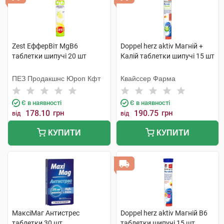
Zest ЕфферВіт MgB6
Doppel herz aktiv Магній +
таблетки шипучі 20 шт
Калій таблетки шипучі 15 шт
ПЕЗ Продакшнс Юроп Кфт
Квайссер Фарма
Є в наявності
Є в наявності
178.10
грн
190.75
грн
від
від
КУПИТИ
КУПИТИ
МаксіМаг Антистрес
Doppel herz aktiv Магній B6
таблетки 30 шт
таблетки шипучі 15 шт