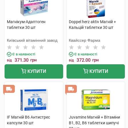
Магнікум-Адаптоген
Doppel herz aktiv Магній +
таблетки 30 шт
Кальцій таблетки 30 шт
Київський вітамінний завод
Квайссер Фарма
Є в наявності
Є в наявності
371.30
грн
372.00
грн
від
від
КУПИТИ
КУПИТИ
IF Магній В6 Антистрес
Juvamine Магній + Вітаміни
капсули 30 шт
В1, В2, В6 таблетки шипучі