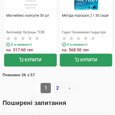
Магнебекс капсули 30 шт
Метіда порошок 2 г 30 саше
Актілайф Нутрішн ТОВ
Гадот Біокемікал Індастріс
Є в наявності
Є в наявності
517.60
грн
568.50
грн
від
від
КУПИТИ
КУПИТИ
Показано
36
з
57
1
2
›
Поширені запитання