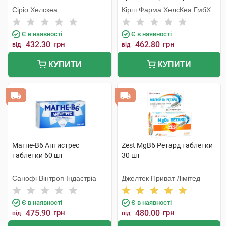
саше
Сіріо Хелскеа
Кірш Фарма ХелсКеа ГмбХ
Є в наявності
Є в наявності
432.30
грн
462.80
грн
від
від
КУПИТИ
КУПИТИ
Магне-B6 Антистрес
Zest MgB6 Ретард таблетки
таблетки 60 шт
30 шт
Санофі Вінтроп Індастріа
Джелтек Приват Лімітед
Є в наявності
Є в наявності
475.90
грн
480.00
грн
від
від