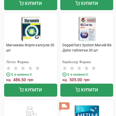
КУПИТИ
КУПИТИ
Магнеквін Форте капсули 30
Doppel herz System Магній В6
шт
Депо таблетки 30 шт
Лотос Фарма
Квайссер Фарма
Є в наявності
Є в наявності
486.50
грн
505.00
грн
від
від
КУПИТИ
КУПИТИ