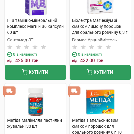
IF Вітамінно-мінеральний
Біолектра Магнезіум зі
комплекс Магній B6 капсули
смаком лимону порошок
60 шт
для орального розчину 0,3 г
20 саше
Сантамед ЛТ
Гермес Арцнайміттель
Є в наявності
Є в наявності
425.00
грн
432.00
грн
від
від
КУПИТИ
КУПИТИ
Метіда Малінелла пастилки
Метіда з апельсиновим
жувальні 30 шт
смаком порошок для
орального розчину 6 г 10