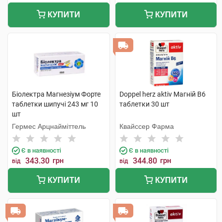
КУПИТИ
КУПИТИ
Біолектра Магнезіум Форте
Doppel herz aktiv Магній B6
таблетки шипучі 243 мг 10
таблетки 30 шт
шт
Гермес Арцнайміттель
Квайссер Фарма
Є в наявності
Є в наявності
343.30
грн
344.80
грн
від
від
КУПИТИ
КУПИТИ