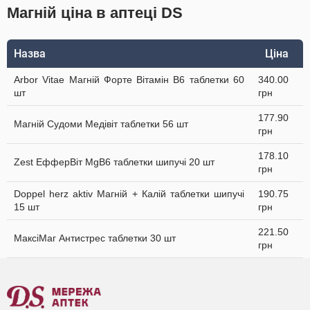
Магній ціна в аптеці DS
Назва
Ціна
Arbor Vitae Магній Форте Вітамін В6 таблетки 60
340.00
шт
грн
177.90
Магній Судоми Медівіт таблетки 56 шт
грн
178.10
Zest ЕфферВіт MgB6 таблетки шипучі 20 шт
грн
Doppel herz aktiv Магній + Калій таблетки шипучі
190.75
15 шт
грн
221.50
МаксіМаг Антистрес таблетки 30 шт
грн