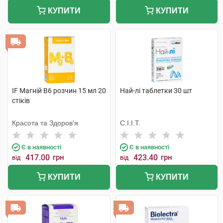
КУПИТИ
КУПИТИ
IF Магній B6 розчин 15 мл 20
Най-лі таблетки 30 шт
стіків
Красота та Здоров'я
С.І.І.Т.
Є в наявності
Є в наявності
417.00
грн
423.40
грн
від
від
КУПИТИ
КУПИТИ