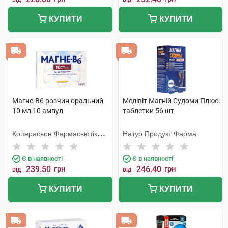
КУПИТИ
КУПИТИ
Магне-B6 розчин оральний
Медівіт Магній Судоми Плюс
10 мл 10 ампул
таблетки 56 шт
Коперасьон Фармасьютік
Натур Продукт Фарма
Франсез
Є в наявності
Є в наявності
239.50
грн
246.40
грн
від
від
КУПИТИ
КУПИТИ