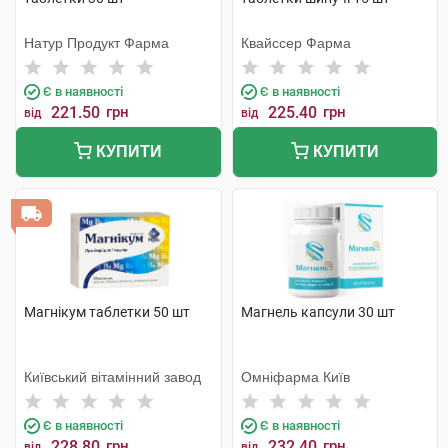
Натур Продукт Фарма
Квайссер Фарма
Є в наявності
Є в наявності
221.50
грн
225.40
грн
від
від
КУПИТИ
КУПИТИ
Магнікум таблетки 50 шт
Магнель капсули 30 шт
Київський вітамінний завод
Омніфарма Київ
Є в наявності
Є в наявності
228.80
грн
232.40
грн
від
від