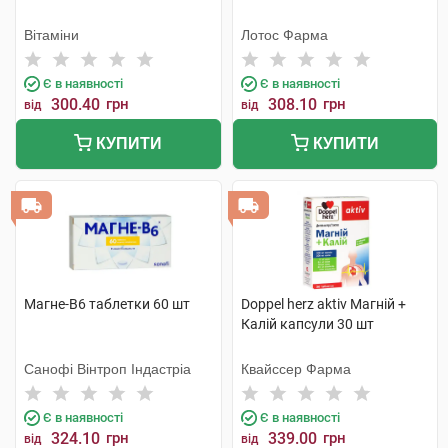
Вітаміни
Лотос Фарма
Є в наявності
Є в наявності
300.40
грн
308.10
грн
від
від
КУПИТИ
КУПИТИ
Магне-В6 таблетки 60 шт
Doppel herz aktiv Магній +
Калій капсули 30 шт
Санофі Вінтроп Індастріа
Квайссер Фарма
Є в наявності
Є в наявності
324.10
грн
339.00
грн
від
від