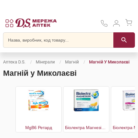
Аптека D.S.
Мінерали
Магній
Магній У Миколаєві
Магній у Миколаєві
MgB6 Ретард
Біолектра Магнезіум зі смаком апельсину