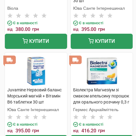
30 шт
Віола
Юва Санте Інтернешинал
Є в наявності
Є в наявності
380.00
грн
395.00
грн
від
від
КУПИТИ
КУПИТИ
Juvamine Нервовий баланс
Біолектра Магнезіум зі
Морський магній + Вітамін
смаком апельсину порошок
B6 таблетки 30 шт
для орального розчину 0,3 г
20 шт
Юва Санте Інтернешинал
Гермес Арцнайміттель
Є в наявності
Є в наявності
395.00
грн
416.20
грн
від
від