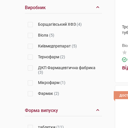
Виробник
Борщагівський ХФЗ
(4)
Тро
ту
Віола
(5)
Ві
Київмедпрепарат
(5)
Тернофарм
(2)
ві
ДКП Фармацевтична фабрика
(3)
Мікрофарм
(1)
Фармак
(2)
дос
Форма випуску
таблетки
(11)