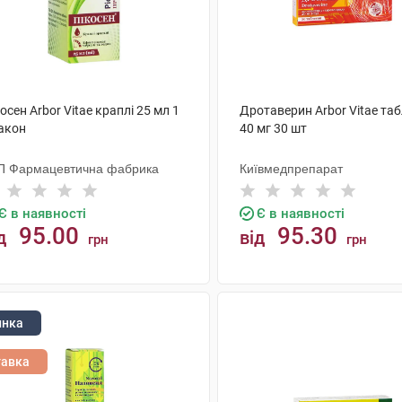
осен Arbor Vitae краплі 25 мл 1
Дротаверин Arbor Vitae та
акон
40 мг 30 шт
П Фармацевтична фабрика
Київмедпрепарат
Є в наявності
Є в наявності
95.00
95.30
д
від
грн
грн
КУПИТИ
КУПИТИ
инка
тавка