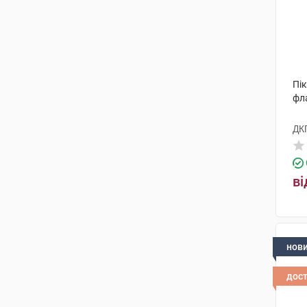
Пік
фл
ДК
ві
нов
дос