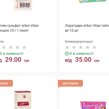
нію сульфат Arbor Vitae
Лоратадин Arbor Vitae табл
ошок 25 г 1 пакет
мг 10 шт
ола
Київмедпрепарат
Є в наявності
Є в наявності
29.00
35.00
д
від
грн
грн
КУПИТИ
КУПИТИ
тавка
доставка