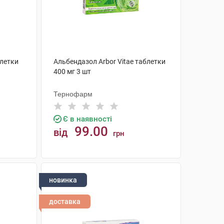
блетки
Альбендазол Arbor Vitae таблетки
400 мг 3 шт
Тернофарм
Є в наявності
99.00
від
грн
КУПИТИ
новинка
доставка