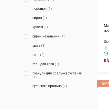
порошок
(1)
сироп
(1)
Маг
краплі
(1)
пор
спрей назальний
(1)
Ві
мазь
(1)
гель
(2)
ві
гель для ясен
(1)
гранули для оральної суспензії
(1)
дос
суспензія оральна
(1)
порошок для орального
розчину
(1)