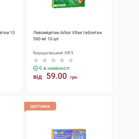
етки 10
Левоміцетин Arbor Vitae таблетки
500 мг 10 шт
Борщагівський ХФЗ
Є в наявності
59.00
від
грн
КУПИТИ
доставка