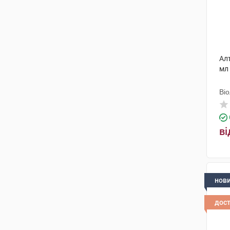
Алт
мл
Ві
ві
нов
дос