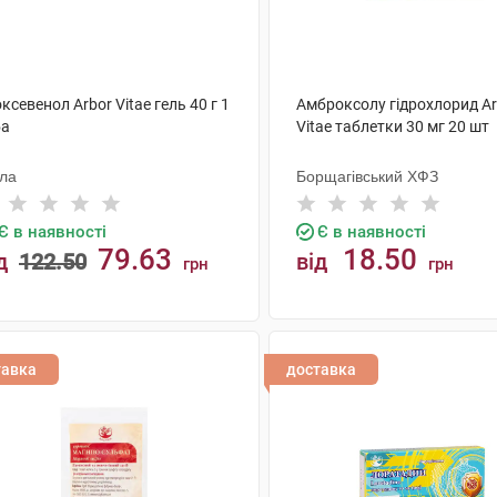
ксевенол Arbor Vitae гель 40 г 1
Амброксолу гідрохлорид Ar
ба
Vitae таблетки 30 мг 20 шт
ола
Борщагівський ХФЗ
Є в наявності
Є в наявності
79.63
18.50
д
122.50
від
грн
грн
КУПИТИ
КУПИТИ
тавка
доставка