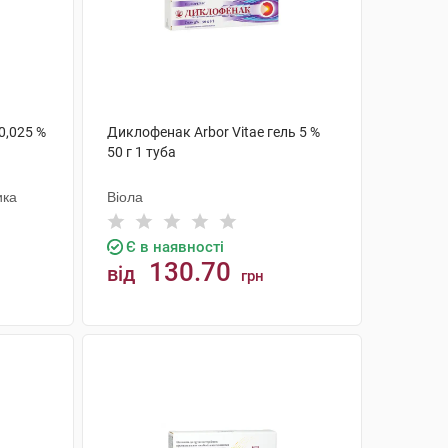
0,025 %
Диклофенак Arbor Vitae гель 5 %
50 г 1 туба
ика
Віола
Є в наявності
130.70
від
грн
КУПИТИ