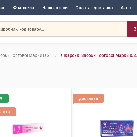
нас
Франшиза
Наші аптеки
Оплата і доставка
Акції
З
асоби Торгової Марки D.S.
Лікарські Засоби Торгової Марки D.S
%
доставка
тавка