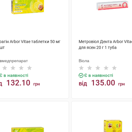
агін Arbor Vitae таблетки 50 мг
Метровіол Дента Arbor Vita
 шт
для ясен 20 г 1 туба
ївмедпрепарат
Віола
Є в наявності
Є в наявності
132.10
135.00
д
від
грн
грн
КУПИТИ
КУПИТИ