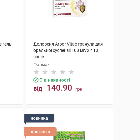
e гель
Долорсил Arbor Vitae гранули для
оральної суспензії 100 мг/2 г 10
саше
Фармак
Є в наявності
140.90
від
грн
КУПИТИ
новинка
доставка