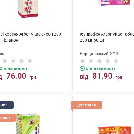
еї кореня Arbor Vitae сироп 200
Ібупрофен Arbor Vitae табл
 1 флакон
200 мг 50 шт
ола
Борщагівський ХФЗ
Є в наявності
Є в наявності
76.00
81.90
д
від
грн
грн
КУПИТИ
КУПИТИ
инка
доставка
тавка