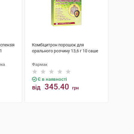
успензія
Комбіцитрон порошок для
 1
орального розчину 13,6 г 10 саше
ика
Фармак
Є в наявності
345.40
від
грн
КУПИТИ