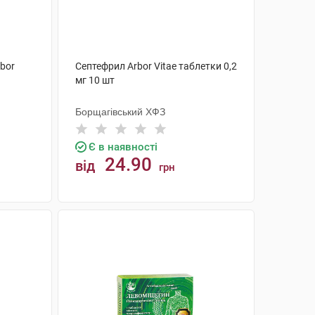
bor
Септефрил Arbor Vitae таблетки 0,2
мг 10 шт
Борщагівський ХФЗ
Є в наявності
24.90
від
грн
КУПИТИ