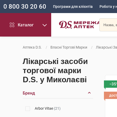
0 800 30 20 60
Програми для клієнтів
Робота у 
Каталог
Аптека D.S.
Власні Торгові Марки
Лікарські З
Лікарські засоби
торгової марки
D.S. у Миколаєві
−35
Бренд
дос
Arbor Vitae
(21)