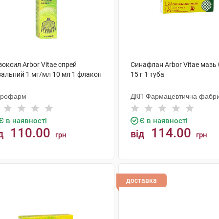
оксил Arbor Vitae спрей
Синафлан Arbor Vitae мазь 
зальний 1 мг/мл 10 мл 1 флакон
15 г 1 туба
крофарм
ДКП Фармацевтична фабр
Є в наявності
Є в наявності
110.00
114.00
д
від
грн
грн
КУПИТИ
КУПИТИ
доставка