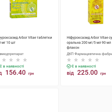
уроксазид Arbor Vitae таблетки
Ніфуроксазид Arbor Vitae с
 мг 10 шт
оральна 200 мг/5 мл 90 мл
флакон
ївмедпрепарат
ДКП Фармацевтична фабр
Є в наявності
Є в наявності
156.40
225.00
д
від
грн
грн
КУПИТИ
КУПИТИ