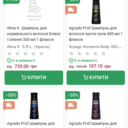
Alma K. Шампунь для
Agrado Prof Шампунь для
нормального волосся Блиск
волосся проти лупи 400 мл 1
і сяяння 300 мл 1 флакон
флакон
Alma K. S.R.L. (Ізраїль)
Аградо Косметік Кейр 3000
С.Л.У.
Є в наявності
Є в наявності
107.10
735.00
грн
грн
від
від
153.00
КУПИТИ
КУПИТИ
−30%
−30%
Agrado Prof Шампунь для
Agrado Prof Шампунь для