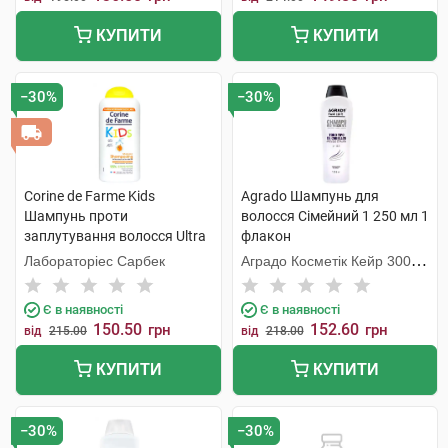
КУПИТИ
КУПИТИ
−30%
−30%
Corine de Farme Kids
Agrado Шампунь для
Шампунь проти
волосся Сімейний 1 250 мл 1
заплутування волосся Ultra
флакон
Абрикос 300 мл 1 флакон
Лабораторіес Сарбек
Аградо Косметік Кейр 3000
С.Л.У.
Є в наявності
Є в наявності
150.50
152.60
грн
грн
від
215.00
від
218.00
КУПИТИ
КУПИТИ
−30%
−30%