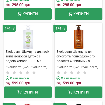
295.00
грн
295.00
грн
від
від
КУПИТИ
КУПИТИ
1+1=3
1+1=3
Evoluderm Шампунь для всіх
Evoluderm Шампунь для
типів волосся детокс з
сухого та пошкодженого
водою кокоса 1 000 мл 1
волосся живильний з
флакон
аргановою олією 1 000 мл 1
Evoluderm (C2J Evoluderm)
Evoluderm (C2J Evoluderm)
флакон
Є в наявності
Є в наявності
599.00
грн
599.00
грн
від
від
КУПИТИ
КУПИТИ