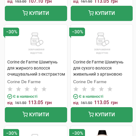
107.10
113.05
грн
грн
від
153.00
від
161.50
КУПИТИ
КУПИТИ
−30%
−30%
Corine de Farme Шампунь
Corine de Farme Шампунь
для жирного волосся
для сухого волосся
очищувальний з екстрактом
живильний з аргановою
зеленого чаю 750 мл 1
олією 750 мл 1 флакон
Corine De Farme
Corine De Farme
флакон
Є в наявності
Є в наявності
113.05
113.05
грн
грн
від
161.50
від
161.50
КУПИТИ
КУПИТИ
−30%
−30%