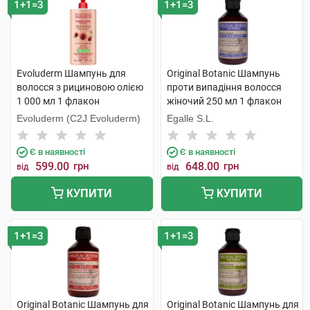
1+1=3
1+1=3
Evoluderm Шампунь для
Original Botanic Шампунь
волосся з рициновою олією
проти випадіння волосся
1 000 мл 1 флакон
жіночий 250 мл 1 флакон
Evoluderm (C2J Evoluderm)
Egalle S.L.
Є в наявності
Є в наявності
599.00
грн
648.00
грн
від
від
КУПИТИ
КУПИТИ
1+1=3
1+1=3
Original Botanic Шампунь для
Original Botanic Шампунь для