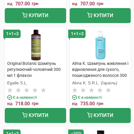
707.00
грн
707.00
грн
від
від
КУПИТИ
КУПИТИ
1+1=3
1+1=3
Original Botanic Шампунь
Alma K. Шампунь живлення і
регулюючий чоловічий 300
відновлення для сухого,
мл 1 флакон
пошкодженого волосся 300
мл 1 флакон
Egalle S.L.
Alma K. S.R.L. (Ізраїль)
Є в наявності
Є в наявності
718.00
грн
735.00
грн
від
від
КУПИТИ
КУПИТИ
1+1=3
−30%