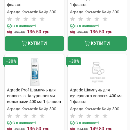
флакон
1 флакон
Аградо Косметік Кейр 3000
Аградо Косметік Кейр 3000
С.Л.У.
С.Л.У.
Є в наявності
Є в наявності
136.50
136.50
грн
грн
від
195.00
від
195.00
КУПИТИ
КУПИТИ
−30%
−30%
Agrado Prof Шампунь для
Agrado Шампунь для
волосся з гіалуроновими
кучерявого волосся 400 мл
волокнами 400 мл 1 флакон
1 флакон
Аградо Косметік Кейр 3000
Аградо Косметік Кейр 3000
С.Л.У.
С.Л.У.
Є в наявності
Є в наявності
136.50
149.80
грн
грн
від
195.00
від
214.00