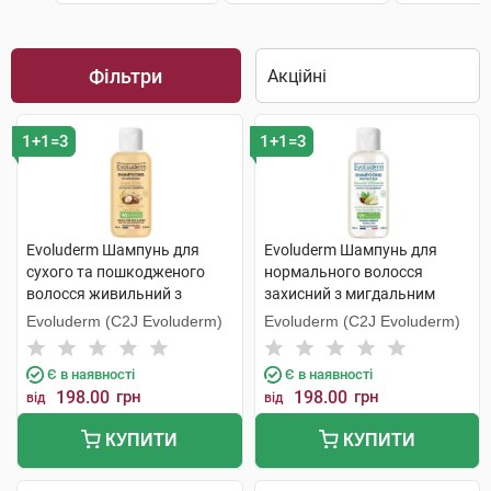
Фільтри
1+1=3
1+1=3
Evoluderm Шампунь для
Evoluderm Шампунь для
сухого та пошкодженого
нормального волосся
волосся живильний з
захисний з мигдальним
аргановою олією 100 мл 1
молоком 100 мл 1 флакон
Evoluderm (C2J Evoluderm)
Evoluderm (C2J Evoluderm)
флакон
Є в наявності
Є в наявності
198.00
грн
198.00
грн
від
від
КУПИТИ
КУПИТИ