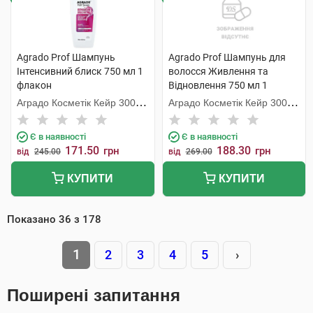
Agrado Prof Шампунь
Agrado Prof Шампунь для
Інтенсивний блиск 750 мл 1
волосся Живлення та
флакон
Відновлення 750 мл 1
флакон
Аградо Косметік Кейр 3000
Аградо Косметік Кейр 3000
С.Л.У.
С.Л.У.
Є в наявності
Є в наявності
171.50
188.30
грн
грн
від
245.00
від
269.00
КУПИТИ
КУПИТИ
Показано
36
з
178
1
2
3
4
5
›
Поширені запитання