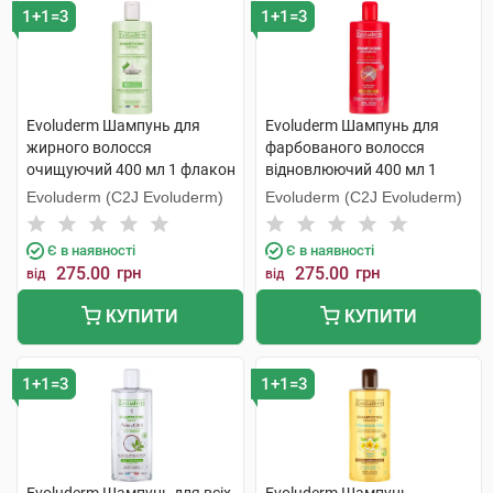
1+1=3
1+1=3
Evoluderm Шампунь для
Evoluderm Шампунь для
жирного волосся
фарбованого волосся
очищуючий 400 мл 1 флакон
відновлюючий 400 мл 1
флакон
Evoluderm (C2J Evoluderm)
Evoluderm (C2J Evoluderm)
Є в наявності
Є в наявності
275.00
грн
275.00
грн
від
від
КУПИТИ
КУПИТИ
1+1=3
1+1=3