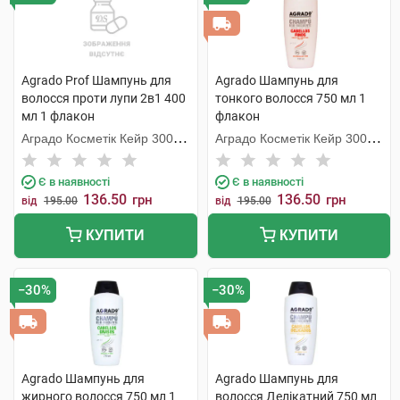
Agrado Prof Шампунь для
Agrado Шампунь для
волосся проти лупи 2в1 400
тонкого волосся 750 мл 1
мл 1 флакон
флакон
Аградо Косметік Кейр 3000
Аградо Косметік Кейр 3000
С.Л.У.
С.Л.У.
Є в наявності
Є в наявності
136.50
136.50
грн
грн
від
195.00
від
195.00
КУПИТИ
КУПИТИ
−30%
−30%
Agrado Шампунь для
Agrado Шампунь для
жирного волосся 750 мл 1
волосся Делікатний 750 мл