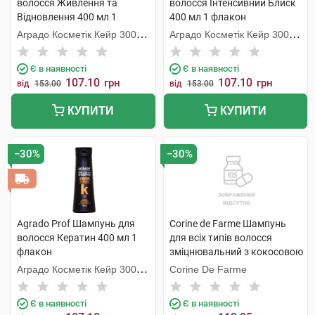
волосся Живлення та
волосся Інтенсивний Блиск
Відновлення 400 мл 1
400 мл 1 флакон
флакон
Аградо Косметік Кейр 3000
Аградо Косметік Кейр 3000
С.Л.У.
С.Л.У.
Є в наявності
Є в наявності
107.10
107.10
грн
грн
від
153.00
від
153.00
КУПИТИ
КУПИТИ
−30%
−30%
Agrado Prof Шампунь для
Corine de Farme Шампунь
волосся Кератин 400 мл 1
для всіх типів волосся
флакон
зміцнювальний з кокосовою
водою 750 мл 1 флакон
Аградо Косметік Кейр 3000
Corine De Farme
С.Л.У.
Є в наявності
Є в наявності