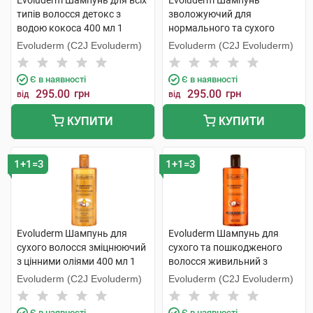
Evoluderm Шампунь для всіх
Evoluderm Шампунь
типів волосся детокс з
зволожуючий для
водою кокоса 400 мл 1
нормального та сухого
флакон
волосся 400 мл 1 флакон
Evoluderm (C2J Evoluderm)
Evoluderm (C2J Evoluderm)
Є в наявності
Є в наявності
295.00
грн
295.00
грн
від
від
КУПИТИ
КУПИТИ
1+1=3
1+1=3
Evoluderm Шампунь для
Evoluderm Шампунь для
сухого волосся зміцнюючий
сухого та пошкодженого
з цінними оліями 400 мл 1
волосся живильний з
флакон
аргановою олією 400 мл 1
Evoluderm (C2J Evoluderm)
Evoluderm (C2J Evoluderm)
флакон
Є в наявності
Є в наявності