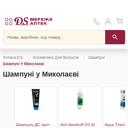
Аптека D.S.
Косметика Для Волосся
Шампуні
Шампуні У Миколаєві
Шампуні у Миколаєві
Шампунь ДС проти легкої і помірної лупи
Anti dandruff DS Шампунь проти лупи для сухого волосся та подразненої шкіри голови