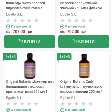
пошкодженого волосся
волосся балансуючий
відновлюючий 250 мл 1
жіночий 250 мл 1 флакон
флакон
Egalle S.L.
Egalle S.L.
Є в наявності
Є в наявності
707.00
грн
707.00
грн
від
від
КУПИТИ
КУПИТИ
1+1=3
1+1=3
Original Botanic Шампунь для
Original Botanic Curly
блондованого волосся
Шампунь для кучерявого
проти жовтизни 250 мл 1
волосся жіночий 250 мл 1
флакон
флакон
Egalle S.L.
Egalle S.L.
Є в наявності
Є в наявності