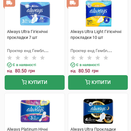
Always Ultra Гігієнічні
Always Ultra Light Гігієнічні
прокладки 7 шт
прокладки 10 шт
Проктер енд Гембл
Проктер енд Гембл
Мануфекчурінг
Мануфекчурінг
Є в наявності
Є в наявності
80.50
грн
80.50
грн
від
від
КУПИТИ
КУПИТИ
Always Platinum Нічні
Always Ultra Прокладки