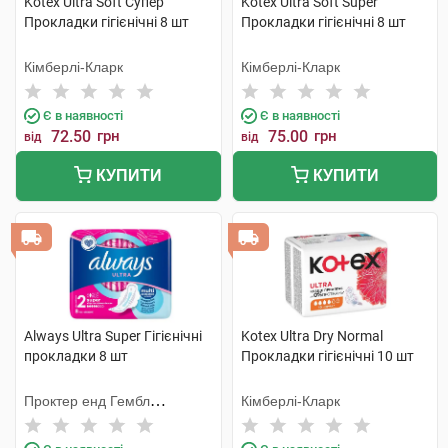
Kotex Ultra Soft Супер
Kotex Ultra Soft Super
Прокладки гігієнічні 8 шт
Прокладки гігієнічні 8 шт
Кімберлі-Кларк
Кімберлі-Кларк
Є в наявності
Є в наявності
72.50
грн
75.00
грн
від
від
КУПИТИ
КУПИТИ
Always Ultra Super Гігієнічні
Kotex Ultra Dry Normal
прокладки 8 шт
Прокладки гігієнічні 10 шт
Проктер енд Гембл
Кімберлі-Кларк
Мануфекчурінг