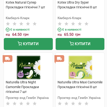
Kotex Natural Супер
Kotex Ultra Dry Syper
Прокладки гігієнічні 7 шт
Прокладки гігієнічні 8 шт
Кімберлі-Кларк
Кімберлі-Кларк
Є в наявності
Є в наявності
64.50
грн
65.50
грн
від
від
КУПИТИ
КУПИТИ
Naturella Ultra Night
Naturella Ultra Maxi Camomile
Camomile Прокладки
Прокладки гігієнічні 8 шт
гігієнічні 7 шт
Проктер енд Гембл Україна
Проктер енд Гембл Україна