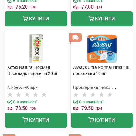
Є в наявності
Є в наявності
76.20
грн
77.00
грн
від
від
КУПИТИ
КУПИТИ
Kotex Natural Нормал
Always Ultra Normal Гігієнічні
Прокладки щоденні 20 шт
прокладки 10 шт
Кімберлі-Кларк
Проктер енд Гембл
Мануфекчурінг
Є в наявності
Є в наявності
78.50
грн
79.50
грн
від
від
КУПИТИ
КУПИТИ