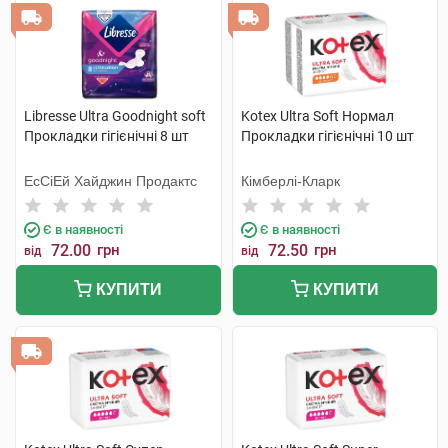
Libresse Ultra Goodnight soft
Kotex Ultra Soft Нормал
Прокладки гігієнічні 8 шт
Прокладки гігієнічні 10 шт
ЕсСіЕй Хайджин Продактс
Кімберлі-Кларк
Є в наявності
Є в наявності
72.00
грн
72.50
грн
від
від
КУПИТИ
КУПИТИ