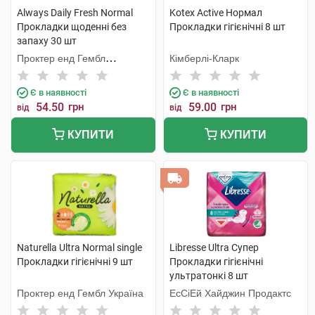
Always Daily Fresh Normal
Kotex Active Нормал
Прокладки щоденні без
Прокладки гігієнічні 8 шт
запаху 30 шт
Проктер енд Гембл
Кімберлі-Кларк
Мануфекчурінг
Є в наявності
Є в наявності
54.50
грн
59.00
грн
від
від
КУПИТИ
КУПИТИ
Naturella Ultra Normal single
Libresse Ultra Супер
Прокладки гігієнічні 9 шт
Прокладки гігієнічні
ультратонкі 8 шт
Проктер енд Гембл Україна
ЕсСіЕй Хайджин Продактс