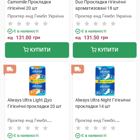
Camomile Прокладки
Duo Прокладки гігієнічні
гігієнічні 20 шт
ароматизовані 18 шт
Проктер енд Гембл Україна
Проктер енд Гембл Україна
Є в наявності
Є в наявності
131.00
грн
131.50
грн
від
від
КУПИТИ
КУПИТИ
Always Ultra Light Дуо
Always Ultra Night Гігієнічні
Гігієнічні прокладки 20 шт
прокладки 14 шт
Проктер енд Гембл
Проктер енд Гембл
Мануфекчурінг
Мануфекчурінг
Є в наявності
Є в наявності