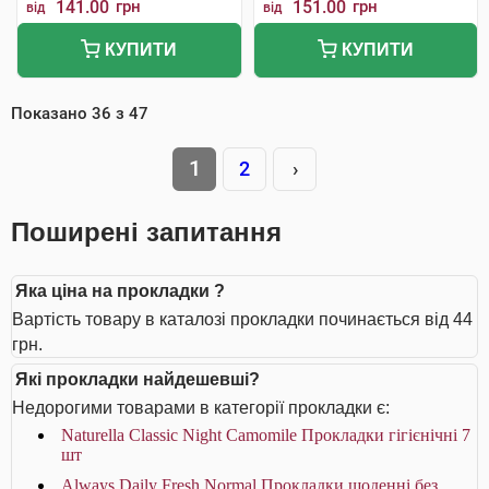
141.00
грн
151.00
грн
від
від
КУПИТИ
КУПИТИ
Показано
36
з
47
1
2
›
Поширені запитання
Яка ціна на прокладки ?
Вартість товару в каталозі прокладки починається від 44
грн.
Які прокладки найдешевші?
Недорогими товарами в категорії прокладки є:
Naturella Classic Night Camomile Прокладки гігієнічні 7
шт
Always Daily Fresh Normal Прокладки щоденні без