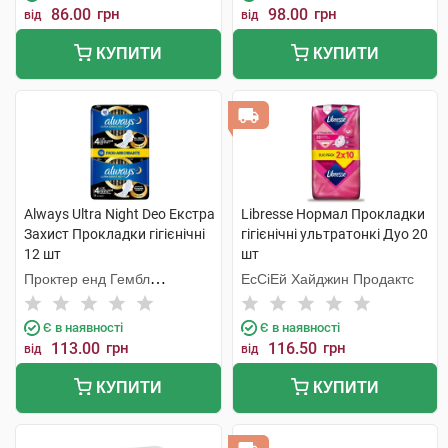
86.00
грн
98.00
грн
від
від
КУПИТИ
КУПИТИ
Always Ultra Night Deo Екстра
Libresse Нормал Прокладки
Захист Прокладки гігієнічні
гігієнічні ультратонкі Дуо 20
12 шт
шт
Проктер енд Гембл
ЕсСіЕй Хайджин Продактс
Мануфекчурінг
Є в наявності
Є в наявності
113.00
грн
116.50
грн
від
від
КУПИТИ
КУПИТИ