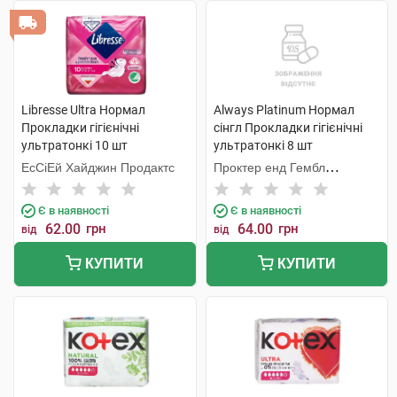
Libresse Ultra Нормал
Always Platinum Нормал
Прокладки гігієнічні
сінгл Прокладки гігієнічні
ультратонкі 10 шт
ультратонкі 8 шт
ЕсСіЕй Хайджин Продактс
Проктер енд Гембл
Мануфекчурінг
Є в наявності
Є в наявності
62.00
грн
64.00
грн
від
від
КУПИТИ
КУПИТИ