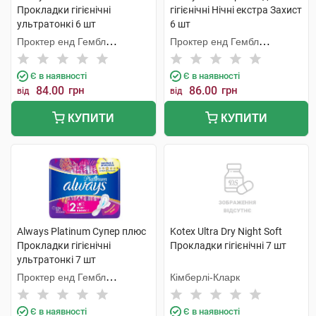
Прокладки гігієнічні
гігієнічні Нічні екстра Захист
ультратонкі 6 шт
6 шт
Проктер енд Гембл
Проктер енд Гембл
Мануфекчурінг
Мануфекчурінг
Є в наявності
Є в наявності
84.00
грн
86.00
грн
від
від
КУПИТИ
КУПИТИ
Always Platinum Супер плюс
Kotex Ultra Dry Night Soft
Прокладки гігієнічні
Прокладки гігієнічні 7 шт
ультратонкі 7 шт
Проктер енд Гембл
Кімберлі-Кларк
Мануфекчурінг
Є в наявності
Є в наявності