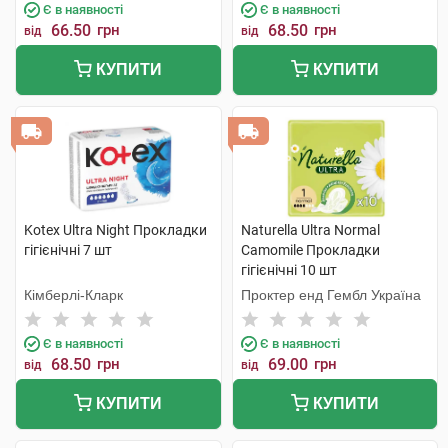
Є в наявності
Є в наявності
66.50
грн
68.50
грн
від
від
КУПИТИ
КУПИТИ
Kotex Ultra Night Прокладки
Naturella Ultra Normal
гігієнічні 7 шт
Camomile Прокладки
гігієнічні 10 шт
Кімберлі-Кларк
Проктер енд Гембл Україна
Є в наявності
Є в наявності
68.50
грн
69.00
грн
від
від
КУПИТИ
КУПИТИ