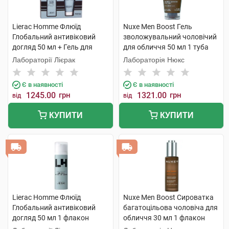
Lierac Homme Флюїд
Nuxe Men Boost Гель
Глобальний антивіковий
зволожувальний чоловічий
догляд 50 мл + Гель для
для обличчя 50 мл 1 туба
душу 200 мл 1 набір
Лабораторії Лієрак
Лабораторія Нюкс
Є в наявності
Є в наявності
1245.00
грн
1321.00
грн
від
від
КУПИТИ
КУПИТИ
Lierac Homme Флюїд
Nuxe Men Boost Сироватка
Глобальний антивіковий
багатоцільова чоловіча для
догляд 50 мл 1 флакон
обличчя 30 мл 1 флакон