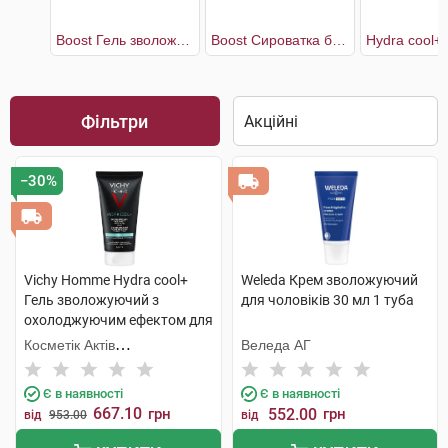
Boost Гель зволожувальний чоловічий для обличчя
Boost Сироватка багатоцільова чоловіча для обличчя
Фільтри
−30%
Vichy Homme Hydra cool+
Weleda Крем зволожуючий
Гель зволожуючий з
для чоловіків 30 мл 1 туба
охолоджуючим ефектом для
обличчя та контуру очей 50
Косметік Актів
Веледа АГ
мл 1 туба
Інтернаціональ
Є в наявності
Є в наявності
667.10
грн
552.00
грн
від
953.00
від