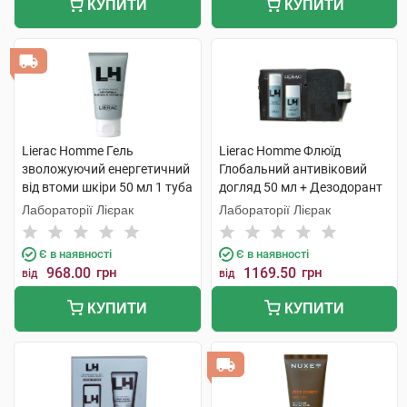
КУПИТИ
КУПИТИ
Lierac Homme Гель
Lierac Homme Флюїд
зволожуючий енергетичний
Глобальний антивіковий
від втоми шкіри 50 мл 1 туба
догляд 50 мл + Дезодорант
50 мл 1 набір
Лабораторії Лієрак
Лабораторії Лієрак
Є в наявності
Є в наявності
968.00
грн
1169.50
грн
від
від
КУПИТИ
КУПИТИ