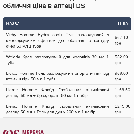
обличчя ціна в аптеці DS
Назва
Ціна
Vichy Homme Hydra cool+ Гель зволожуючий з
667.10
охолоджуючим ефектом для обличчя та контуру
грн
очей 50 мл 1 туба
Weleda Крем зволожуючий для чоловіків 30 мл 1
552.00
туба
грн
Lierac Homme Гель зволожуючий енергетичний від
968.00
втоми шкіри 50 мл 1 туба
грн
Lierac Homme Флюїд Глобальний антивіковий
1169.50
догляд 50 мл + Дезодорант 50 мл 1 набір
грн
Lierac Homme Флюїд Глобальний антивіковий
1245.00
догляд 50 мл + Гель для душу 200 мл 1 набір
грн