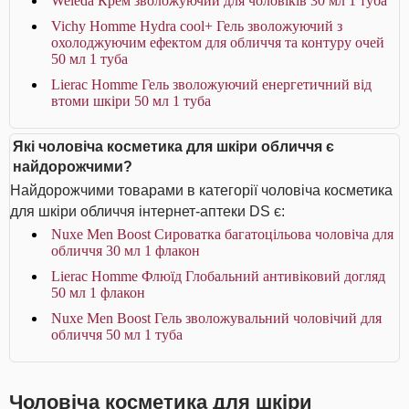
Weleda Крем зволожуючий для чоловіків 30 мл 1 туба
Vichy Homme Hydra cool+ Гель зволожуючий з
охолоджуючим ефектом для обличчя та контуру очей
50 мл 1 туба
Lierac Homme Гель зволожуючий енергетичний від
втоми шкіри 50 мл 1 туба
Які чоловіча косметика для шкіри обличчя є
найдорожчими?
Найдорожчими товарами в категорії чоловіча косметика
для шкіри обличчя інтернет-аптеки DS є:
Nuxe Men Boost Сироватка багатоцільова чоловіча для
обличчя 30 мл 1 флакон
Lierac Homme Флюїд Глобальний антивіковий догляд
50 мл 1 флакон
Nuxe Men Boost Гель зволожувальний чоловічий для
обличчя 50 мл 1 туба
Чоловіча косметика для шкіри